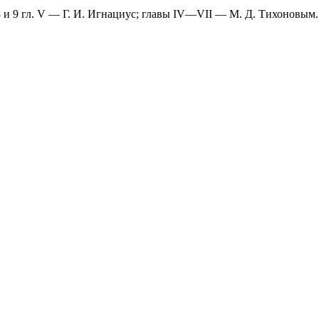
 8 и 9 гл. V — Г. И. Игнациус; главы IV—VII — М. Д. Тихоновым.