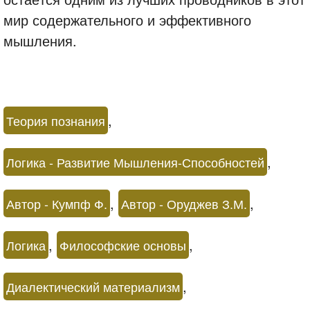
мир содержательного и эффективного
мышления.
,
Теория познания
,
Логика - Развитие Мышления-Способностей
,
,
Автор - Кумпф Ф.
Автор - Оруджев З.М.
,
,
Логика
Философские основы
,
Диалектический материализм