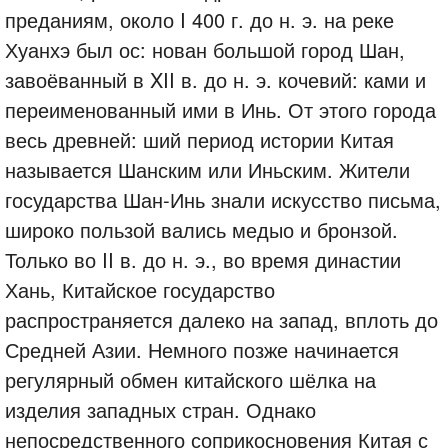
преданиям, около I 400 г. до н. э. на реке
Хуанхэ был ос: нован большой город Шан,
завоёванный в XII в. до н. э. кочевий: ками и
переименованный ими в Инь. От этого города
весь древней: ший период истории Китая
называется Шанским или Иньским. Жители
государства Шан-Инь знали искусство письма,
широко пользой вались медыо и бронзой.
Только во II в. до н. э., во время династии
Хань, Китайское государство
распространяется далеко на запад, вплоть до
Средней Азии. Немного позже начинается
регулярный обмен китайского шёлка на
изделия западных стран. Однако
непосредственного соприкосновения Китая с