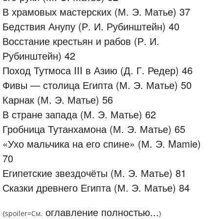
В храмовых мастерских (М. Э. Матье) 37
Бедствия Анупу (Р. И. Рубинштейн) 40
Восстание крестьян и рабов (Р. И.
Рубинштейн) 42
Поход Тутмоса III в Азию (Д. Г. Редер) 46
Фивы — столица Египта (М. Э. Матье) 50
Карнак (М. Э. Матье) 56
В стране запада (М. Э. Матье) 62
Гробница Тутанхамона (М. Э. Матье) 65
«Ухо мальчика на его спине» (М. Э. Mamie)
70
Египетские звездочёты (М. Э. Матье) 81
Сказки древнего Египта (М. Э. Матье) 84
оглавление полностью...
{spoiler=
См.
}