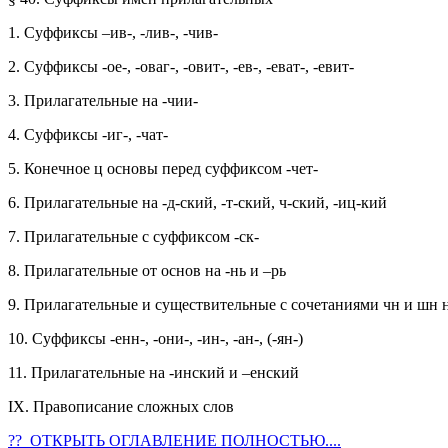
1. Суффиксы –ив-, -лив-, -чив-
2. Суффиксы -ое-, -оваг-, -овит-, -ев-, -еват-, -евит-
3. Прилагательные на -чии-
4. Суффиксы -иг-, -чат-
5. Конечное ц основы перед суффиксом -чет-
6. Прилагательные на -д-ский, -т-ский, ч-ский, -иц-кий
7. Прилагательные с суффиксом -ск-
8. Прилагательные от основ на -нь и –рь
9. Прилагательные и существительные с сочетаниями чн и шн 
10. Суффиксы -енн-, -они-, -ин-, -ан-, (-ян-)
11. Прилагательные на -инский и –енский
IX. Правописание сложных слов
?? ОТКРЫТЬ ОГЛАВЛЕНИЕ ПОЛНОСТЬЮ....