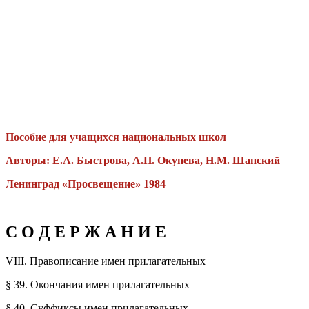
Пособие для учащихся национальных школ
Авторы: Е.А. Быстрова, А.П. Окунева, Н.М. Шанский
Ленинград «Просвещение» 1984
С О Д Е Р Ж А Н И Е
VIII. Правописание имен прилагательных
§ 39. Окончания имен прилагательных
§ 40. Суффиксы имен прилагательных