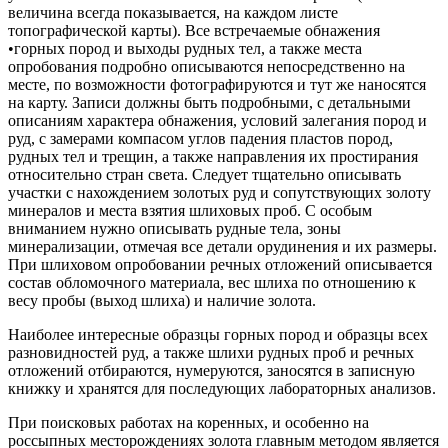
величина всегда показывается, на каждом листе
топографической карты). Все встречаемые обнажения
•горных пород и выходы рудных тел, а также места
опробования подробно описываются непосредственно на
месте, по возможности фотографируются и тут же наносятся
на карту. Записи должны быть подробными, с детальными
описаниям характера обнажения, условий залегания пород и
руд, с замерами компасом углов падения пластов пород,
рудных тел и трещин, а также направления их простирания
относительно стран света. Следует тщательно описывать
участки с нахождением золотых руд и сопутствующих золоту
минералов и места взятия шлиховых проб. С особым
вниманием нужно описывать рудные тела, зоны
минерализации, отмечая все детали орудинения и их размеры.
При шлиховом опробовании речных отложений описывается
состав обломочного материала, вес шлиха по отношению к
весу пробы (выход шлиха) и наличие золота.
Наиболее интересные образцы горных пород и образцы всех
разновидностей руд, а также шлихи рудных проб и речных
отложений отбираются, нумеруются, заносятся в записную
книжку и хранятся для последующих лабораторных анализов.
При поисковых работах на коренных, и особенно на
россыпных месторождениях золота главным методом является