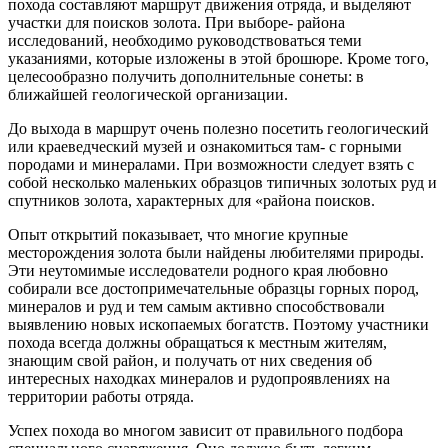
похода составляют маршрут движения отряда, и выделяют
участки для поисков золота. При выборе- района
исследований, необходимо руководствоваться теми
указаниями, которые изложены в этой брошюре. Кроме того,
целесообразно получить дополнительные сонеты: в
ближайшей геологической организации.
До выхода в маршрут очень полезно посетить геологический
или краеведческий музей и ознакомиться там- с горными
породами и минералами. При возможности следует взять с
собой несколько маленьких образцов типичных золотых руд и
спутников золота, характерных для «района поисков.
Опыт открытий показывает, что многие крупные
месторождения золота были найдены любителями природы.
Эти неутомимые исследователи родного края любовно
собирали все достопримечательные образцы горных пород,
минералов и руд и тем самым активно способствовали
выявлению новых ископаемых богатств. Поэтому участники
похода всегда должны обращаться к местным жителям,
знающим свой район, и получать от них сведения об
интересных находках минералов и рудопроявлениях на
территории работы отряда.
Успех похода во многом зависит от правильного подбора