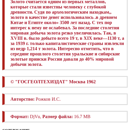
Золото считается одним из первых металлов,
которые стали известны человеку с глубокой
древности. Судя по археологическим находкам,,
золото в качестве денег использовалось .в древнем
Китае и Египте около» 3500 лет назад. С тех пор
интерес к нему не ослабевал. За последние столетия
мировая добыча золота резко увеличилась. Так, в
XVIII в. было добыто всего 19 т, в XIX веке—1130 т, а
за 1939 г. только капиталистические страны извлекли
из недр 1,214 т золота. Интересно отметить, что в
середине прошлого столетия уральские и сибирские
золотые прииски России давали до 40% мировой
добычи золота.
© "
ГОСГЕОЛТЕХИЗДАТ
"
Москва 1962
Авторство:
Рожков И.С.
Формат:
DjVu,
Размер файла:
16.7 MB