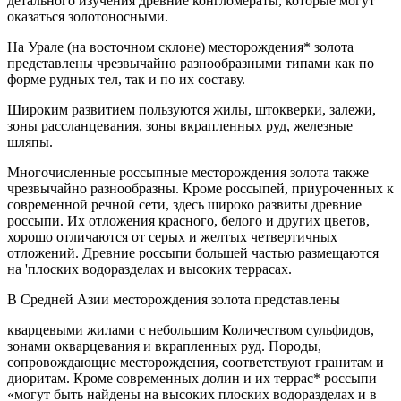
детального изучения древние конгломераты, которые могут
оказаться золотоносными.
На Урале (на восточном склоне) месторождения* золота
представлены чрезвычайно разнообразными типами как по
форме рудных тел, так и по их составу.
Широким развитием пользуются жилы, штокверки, залежи,
зоны рассланцевания, зоны вкрапленных руд, железные
шляпы.
Многочисленные россыпные месторождения золота также
чрезвычайно разнообразны. Кроме россыпей, приуроченных к
современной речной сети, здесь широко развиты древние
россыпи. Их отложения красного, белого и других цветов,
хорошо отличаются от серых и желтых четвертичных
отложений. Древние россыпи большей частью размещаются
на 'плоских водоразделах и высоких террасах.
В Средней Азии месторождения золота представлены
кварцевыми жилами с небольшим Количеством сульфидов,
зонами окварцевания и вкрапленных руд. Породы,
сопровождающие месторождения, соответствуют гранитам и
диоритам. Кроме современных долин и их террас* россыпи
«могут быть найдены на высоких плоских водоразделах и в