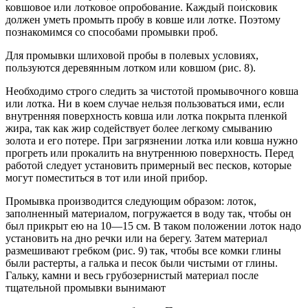
ковшовое или лотковое опробование. Каждый поисковик
должен уметь промыть пробу в ковше или лотке. Поэтому
познакомимся со способами промывки проб.
Для промывки шлиховой пробы в полевых условиях,
пользуются деревянным лотком или ковшом (рис. 8).
Необходимо строго следить за чистотой промывочного ковша
или лотка. Ни в коем случае нельзя пользоваться ими, если
внутренняя поверхность ковша или лотка покрыта пленкой
жира, так как жир содействует более легкому смыванию
золота и его потере. При загрязнении лотка или ковша нужно
прогреть или прокалить на внутреннюю поверхность. Перед
работой следует установить примерный вес песков, которые
могут поместиться в тот или иной прибор.
Промывка производится следующим образом: лоток,
заполненный материалом, погружается в воду так, чтобы он
был прикрыт ею на 10—15 см. В таком положении лоток надо
установить на дно речки или на берегу. Затем материал
размешивают гребком (рис. 9) так, чтобы все комки глины
были растерты, а галька и песок были чистыми от глины.
Гальку, камни и весь грубозернистый материал после
тщательной промывки вынимают