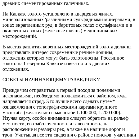
древних сцементированных галечниках.
На Кавказе золото установлено в кварцевых жилах,
минерализованных 'различными сульфидными минералами, в
зонах вкрапленных руд, в баритовых телах с сульфидами и в
окисленных зонах (железные шляпы) медноцинковых
месторождений.
В местах развития коренных месторождений золота должны
представлять интерес современные речные долины,
отложения которых могут быть золотоносны. Россыпное
золото на Северном Кавказе известно и в древних
отложениях.
СОВЕТЫ НАЧИНАЮЩЕМУ РАЗВЕДЧИКУ
Прежде чем отправиться в первый поход за полезными
ископаемыми, необходимо познакомиться с районом, куда
направляется отряд. Это лучше всего сделать путем*
ознакомления с топографическими картами крупного
масштаба (желательно в масштабе 1:100 000, 1:200 000)..
Изучая карту, особое внимание следует обратить на рельеф
местности, его заболоченность и залесенность, на
расположение и размеры рек, а также на наличие дорог и
троп. Учитывая все эти сведения о районе поисков, участники