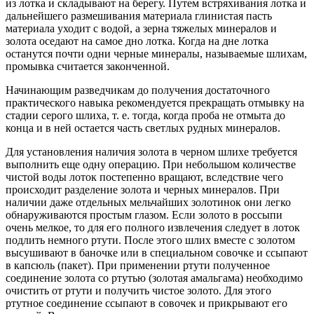
из лотка и складывают на берегу. Путем встряхивания лотка и
дальнейшего размешивания материала глинистая пасть
материала уходит с водой, а зерна тяжелых минералов и
золота оседают на самое дно лотка. Когда на дне лотка
останутся почти одни черные минералы, называемые шлихам,
промывка считается законченной.
Начинающим разведчикам до получения достаточного
практического навыка рекомендуется прекращать отмывку на
стадии серого шлиха, т. е. тогда, когда проба не отмыта до
конца и в ней остается часть светлых рудных минералов.
Для установления наличия золота в черном шлихе требуется
выполнить еще одну операцию. При небольшом количестве
чистой воды лоток постепенно вращают, вследствие чего
происходит разделение золота и черных минералов. При
наличии даже отдельных мельчайших золотинок они легко
обнаруживаются простым глазом. Если золото в россыпи
очень мелкое, то для его полного извлечения следует в лоток
подлить немного ртути. После этого шлих вместе с золотом
высушивают в баночке или в специальном совочке и ссыпают
в капсюль (пакет). При применении ртути полученное
соединение золота со ртутью (золотая амальгама) необходимо
очистить от ртути и получить чистое золото. Для этого
ртутное соединение ссыпают в совочек и прикрывают его