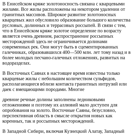
В Енисейском кряже золотоносность связана с кварцевыми
жилами. Все жилы расположены на некотором удалении от
гранитных массивов. Широкое развитие золотоносных
кварцевых жил обусловило образование большого количества
русловых, долинных и террасовых россыпей. В связи с тем,
что в Енисейском кряже золотое определение по возрасту
является очень древним, распространение россыпных
месторождений здесь не ограничивается долинами
современных рек. Они могут быть в сцементированных
галечниках, образовавшихся 400—500 млн. лет тому назад и в
более молодых песчано-галечных отложениях, развитых на
водоразделах.
В Восточных Саянах в настоящее время известны только
кварцевые жилы с небольшим количеством сульфидов,
располагающиеся вблизи контакта гранитных интрузий или
даек с вмещающими породами. Многие
древние речные долины заполнены ледниковыми
отложениями и поэтому их аллювий мало доступен для
опробования на золото. Восточные Саяны, безусловно,
перспективная область в смысле открытия новых как
коренных, так и россыпных месторождений.
В Западной Сибири, включая Кузнецкий Алатау, Западный