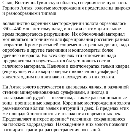
Саян, Восточно-Тувинскую область, северо-восточную часть
Горного Алтая, золотые месторождения представлены широко
и разнообразными типами.
Большинство коренных месторождений золота образовалось
350—450 млн. лет тому назад и в связи с этим длительное
время подвергалось разрушению. Их обломочный материал
мог являться источником для формирования россыпей разных
возрастов. Кроме россыпей современных речных долин, надо
опробовать и другие галечники и конгломераты более
древнего возраста. Во всех случаях эти отложения надо
предварительно изучать—хотя бы установить состав
галечного материала. Наличие в конгломератах гальки кварца
(еще лучше, если кварц содержит включения сульфидов)
является одним из признаков нахождения в них золота.
На Алтае золото встречается в кварцевых жилах, в различной
степени минерализованных сульфидами, а иногда и
вольфрамовой рудой — шеелитом, а также рассланцованные
зоны, пронизанные кварцем. Коренные месторождения золота
размещаются вблизи малых интрузий и даек. В пределах этих
же площадей золотоносны и отложения современных рек.
Представляют интерес древние* галечники, сохранившиеся
на плоских водоразделах. Нахождение в них золота позволит
расширить границы распространения россыпей.