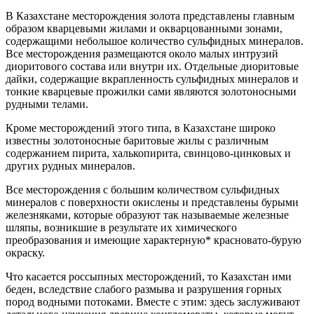
В Казахстане месторождения золота представлены главным
образом кварцевыми жилами и окварцованными зонами,
содержащими небольшое количество сульфидных минералов.
Все месторождения размещаются около малых интрузий
диоритового состава или внутри их. Отдельные диоритовые
дайки, содержащие вкрапленность сульфидных минералов и
тонкие кварцевые прожилки сами являются золотоносными
рудными телами.
Кроме месторождений этого типа, в Казахстане широко
известны золотоносные баритовые жилы с различным
содержанием пирита, халькопирита, свинцово-цинковых и
других рудных минералов.
Все месторождения с большим количеством сульфидных
минералов с поверхности окислены и представлены бурыми
железняками, которые образуют так называемые железные
шляпы, возникшие в результате их химического
преобразования и имеющие характерную* красновато-бурую
окраску.
Что касается россыпных месторождений, то Казахстан ими
беден, вследствие слабого размыва и разрушения горных
пород водными потоками. Вместе с этим: здесь заслуживают