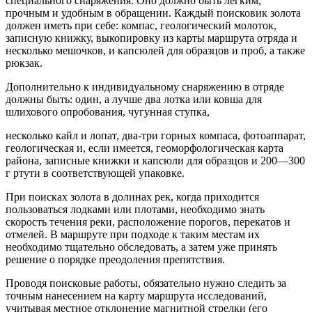
специального снаряжения. Оно должно быть легким,
прочным и удобным в обращении. Каждый поисковик золота
должен иметь при себе: компас, геологический молоток,
записную книжку, выкопировку из карты маршрута отряда и
несколько мешочков, и капсюлей для образцов и проб, а также
рюкзак.
Дополнительно к индивидуальному снаряжению в отряде
должны быть: один, а лучше два лотка или ковша для
шлихового опробования, чугунная ступка,
несколько кайл и лопат, два-три горных компаса, фотоаппарат,
геологическая и, если имеется, геоморфологическая карта
района, записные книжки и капсюли для образцов и 200—300
г ртути в соответствующей упаковке.
При поисках золота в долинах рек, когда приходится
пользоваться лодками или плотами, необходимо знать
скорость течения реки, расположение порогов, перекатов и
отмелей. В маршруте при подходе к таким местам их
необходимо тщательно обследовать, а затем уже принять
решение о порядке преодоления препятствия.
Проводя поисковые работы, обязательно нужно следить за
точным нанесением на карту маршрута исследований,
учитывая местное отклонение магнитной стрелки (его