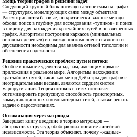
Мощь теории графов в решении задач
Следующий крупный блок посвящен алгоритмам на графах
— структурах, моделирующих связи между объектами.
Рассматриваются базовые, но критически важные методы
обхода: поиск в глубину для исследования «тупиков» и поиск
в ширину для нахождения кратчайших путей в невзвешенных
графах. Алгоритмы построения каркасов (минимальных
остовных деревьев) и нахождения компонент связности и
двусвязности необходимы для анализа сетевой топологии и
обеспечения надежности.
Решение практических проблем: пути и потоки
Особое внимание уделяется задачам, имеющим прямые
приложения в реальном мире. Алгоритмы нахождения
кратчайших путей, такие как метод Дейкстры для графов с
неотрицательными весами, являются сердцем систем
маршрутизации. Теория потоков в сетях позволяет
оптимизировать пропускную способность транспортных,
коммуникационных и компьютерных сетей, а также решать
задачи о паросочетаниях.
Оптимизация через матроиды
Завершает книгу введение в теорию матроидов —
абстрактных структур, обобщающих понятие линейной
независимости. Эта теория объясняет, почему «жадные»