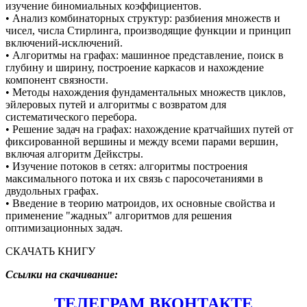
изучение биномиальных коэффициентов.
• Анализ комбинаторных структур: разбиения множеств и
чисел, числа Стирлинга, производящие функции и принцип
включений-исключений.
• Алгоритмы на графах: машинное представление, поиск в
глубину и ширину, построение каркасов и нахождение
компонент связности.
• Методы нахождения фундаментальных множеств циклов,
эйлеровых путей и алгоритмы с возвратом для
систематического перебора.
• Решение задач на графах: нахождение кратчайших путей от
фиксированной вершины и между всеми парами вершин,
включая алгоритм Дейкстры.
• Изучение потоков в сетях: алгоритмы построения
максимального потока и их связь с паросочетаниями в
двудольных графах.
• Введение в теорию матроидов, их основные свойства и
применение "жадных" алгоритмов для решения
оптимизационных задач.
СКАЧАТЬ КНИГУ
Ссылки на скачивание:
ТЕЛЕГРАМ
ВКОНТАКТЕ