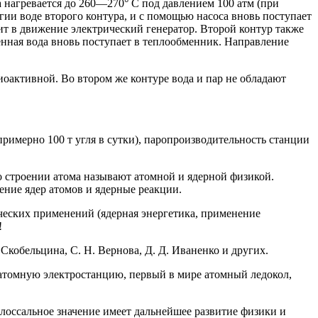
а нагревается до 260—270° С под давлением 100 атм (при
ргии воде второго контура, и с помощью насоса вновь поступает
ит в движение электрический генератор. Второй контур также
щенная вода вновь поступает в теплообменник. Направление
иоактивной. Во втором же контуре вода и пар не обладают
римерно 100 т угля в сутки), паропроизводительность станции
 строении атома называют атомной и ядерной физикой.
ение ядер атомов и ядерные реакции.
еских применений (ядерная энергетика, применение
!
Скобельцина, С. Н. Вернова, Д. Д. Иваненко и других.
атомную электростанцию, первый в мире атомный ледокол,
лоссальное значение имеет дальнейшее развитие физики и