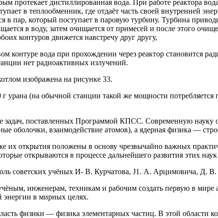
рым протекает дистиллированная вода. При работе реактора вод
тупает в теплообменник, где отдаёт часть своей внутренней эне
ся в пар, который поступает в паровую турбину. Турбина привод
ащается в воду, затем очищается от примесей и после этого очи
обоих контуров движется навстречу друг другу,
ом контуре вода при прохождении через реактор становится рад
танции нет радиоактивных излучений.
тлом изображена на рисунке 33.
г урана (на обычной станции такой же мощности потребляется п
.
те задач, поставленных Программой КПСС. Современную науку о
ые оболочки, взаимодействие атомов), а ядерная физика — стро
е их открытия положены в основу чрезвычайно важных практич
которые открываются в процессе дальнейшего развития этих наук
ь советских учёных И- В. Курчатова, J1. А. Арцимовича, Д. В. 
ёным, инженерам, техникам и рабочим создать первую в мире 
й энергии в мирных целях.
асть физики — физика элементарных частиц. В этой области ко