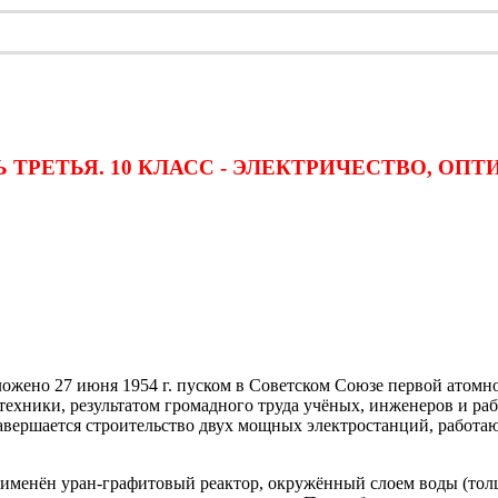
ТЬ ТРЕТЬЯ. 10 КЛАСС - ЭЛЕКТРИЧЕСТВО, ОПТ
ложено 27 июня 1954 г. пуском в Советском Союзе первой атом
техники, результатом громадного труда учёных, инженеров и р
завершается строительство двух мощных электростанций, работа
нён уран-графитовый реактор, окружённый слоем воды (толщин