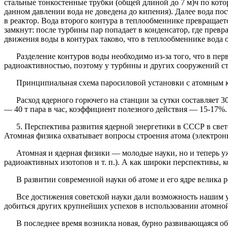
стальные тонкостенные трубки (общей длиной до 7 м)ч по кото
данном давлении вода не доведена до кипения). Далее вода пос
в реактор. Вода второго контура в теплообменнике превращает
замкнут: после турбины пар попадает в конденсатор, где превр
движения воды в контурах таково, что в теплообменнике вода 
Разделение контуров воды необходимо из-за того, что в перв
радиоактивностью, поэтому у турбины и других сооружений с
Принципиальная схема паросиловой установки с атомным ко
Расход ядерного горючего на станции за сутки составляет 30 
— 40 т пара в час, коэффициент полезного действия — 15-17%
5.
Перспектива развития ядерной энергетики в СССР в све
Атомная физика охватывает вопросы строения атома (электронн
Атомная и ядерная физики — молодые науки, но и теперь уж
радиоактивных изотопов и т. п.). А как широки перспективы, 
В развитии современной науки об атоме и его ядре велика рол
Все достижения советской науки дали возможность нашим уч
добиться других крупнейших успехов в использовании атомно
В последнее время возникла новая, бурно развивающаяся обл