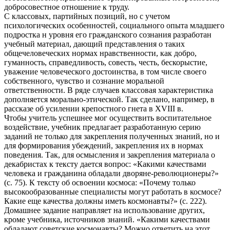
добросовестное отношение к труду.
С классовых, партийных позиций, но с учетом
психологических особенностей, социального опыта младшего
подростка н уровня его гражданского сознания разработан
учебный материал, дающий представления о таких
общечеловеческих нормах нравственности, как добро,
гуманность, справедливость, совесть, честь, бескорыстие,
уважение человеческого достоинства, в том числе своего
собственного, чувство и сознание моральной
ответственности. В ряде случаев классовая характеристика
дополняется морально-этической. Так сделано, например, в
рассказе об усилении крепостного гнета в XVIII в.
Чтобы учитель успешнее мог осуществить воспитательное
воздействие, учебник предлагает разработанную серию
заданий не только для закрепления полученных знаний, но и
для формирования убеждений, закрепления их в нормах
поведения. Так, для осмысления и закрепления материала о
декабристах к тексту дается вопрос: «Какими качествами
человека и гражданина обладали дворяне-революционеры?»
(с. 75). К тексту об освоении космоса: «Почему только
высокообразованные специалисты могут работать в космосе?
Какие еще качества должны иметь космонавты?» (с. 222).
Домашнее задание направляет на использование других,
кроме учебника, источников знаний. «Какими качествами
обладают советские космонавты? Можно ответить на этот