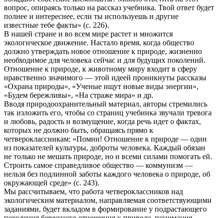
вопрос, опираясь только на рассказ учебника. Твой ответ будет
полнее и интереснее, если ты используешь и другие
известные тебе факты» (с. 226).
В нашей стране и во всем мире растет и множится
экологическое движение. Настало время, когда общество
должно утверждать новое отношение к природе, жизненно
необходимое для человека сейчас и для будущих поколений.
Отношение к природе, к животному миру входит в сферу
нравственно значимого — этой идеей проникнуты рассказы
«Охрана природы», «Ученые ищут новые виды энергии»,
«Будем бережливы», «На страже мира» и др.
Вводя природоохранительный материал, авторы стремились
так изложить его, чтобы со страниц учебника звучали тревога
и любовь, радость и возмущение, когда речь идет о фактах,
которых не должно быть, обращаясь прямо к
четвероклассникам: «Помни! Отношение к природе — один
из показателей культуры, доброты человека. Каждый обязан
не только не мешать природе, но и всеми силами помогать ей.
Строить самое справедливое общество — коммунизм —
нельзя без подлинной заботы каждого человека о природе, об
окружающей среде» (с. 243).
Мы рассчитываем, что работа четвероклассников над
экологическим материалом, направляемая соответствующими
заданиями, будет вкладом в формирование у подрастающего
поколения бережного отношения к природе, понимания