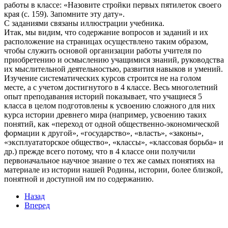
работы в классе: «Назовите стройки первых пятилеток своего
края (с. 159). Запомните эту дату».
С заданиями связаны иллюстрации учебника.
Итак, мы видим, что содержание вопросов и заданий и их
расположение на страницах осуществлено таким образом,
чтобы служить основой организации работы учителя по
приобретению и осмыслению учащимися знаний, руководства
их мыслительной деятельностью, развития навыков и умений.
Изучение систематических курсов строится не на голом
месте, а с учетом достигнутого в 4 классе. Весь многолетний
опыт преподавания историй показывает, что учащиеся 5
класса в целом подготовлены к усвоению сложного для них
курса истории древнего мира (например, усвоению таких
понятий, как «переход от одной общественно-экономической
формации к другой», «государство», «власть», «законы»,
«эксплуататорское общество», «классы», «классовая борьба» и
др.) прежде всего потому, что в 4 классе они получили
первоначальное научное знание о тех же самых понятиях на
материале из истории нашей Родины, истории, более близкой,
понятной и доступной им по содержанию.
Назад
Вперед