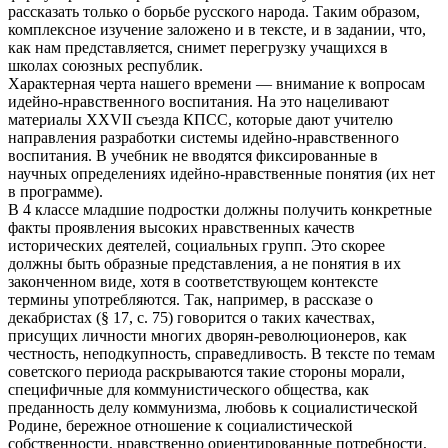
рассказать только о борьбе русского народа. Таким образом,
комплексное изучение заложено и в тексте, и в задании, что,
как нам представляется, снимет перегрузку учащихся в
школах союзных республик.
Характерная черта нашего времени — внимание к вопросам
идейно-нравственного воспитания. На это нацеливают
материалы XXVII съезда КПСС, которые дают учителю
направления разработки системы идейно-нравственного
воспитания. В учебник не вводятся фиксированные в
научных определениях идейно-нравственные понятия (их нет
в программе).
В 4 классе младшие подростки должны получить конкретные
факты проявления высоких нравственных качеств
исторических деятелей, социальных групп. Это скорее
должны быть образные представления, а не понятия в их
законченном виде, хотя в соответствующем контексте
термины употребляются. Так, например, в рассказе о
декабристах (§ 17, с. 75) говорится о таких качествах,
присущих личности многих дворян-революционеров, как
честность, неподкупность, справедливость. В тексте по темам
советского периода раскрываются такие стороны морали,
специфичные для коммунистического общества, как
преданность делу коммунизма, любовь к социалистической
Родине, бережное отношение к социалистической
собственности, нравственно ориентированные потребности,