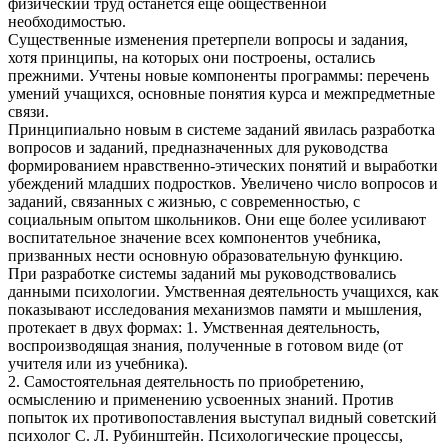
физический труд останется еще общественной
необходимостью.
Существенные изменения претерпели вопросы и задания,
хотя принципы, на которых они построены, остались
прежними. Учтены новые компоненты программы: перечень
умений учащихся, основные понятия курса и межпредметные
связи.
Принципиально новым в системе заданий явилась разработка
вопросов и заданий, предназначенных для руководства
формированием нравственно-этических понятий и выработки
убеждений младших подростков. Увеличено число вопросов и
заданий, связанных с жизнью, с современностью, с
социальным опытом школьников. Они еще более усиливают
воспитательное значение всех компонентов учебника,
призванных нести основную образовательную функцию.
При разработке системы заданий мы руководствовались
данными психологии. Умственная деятельность учащихся, как
показывают исследования механизмов памяти и мышления,
протекает в двух формах: 1. Умственная деятельность,
воспроизводящая знания, полученные в готовом виде (от
учителя или из учебника).
2. Самостоятельная деятельность по приобретению,
осмыслению и применению усвоенных знаний. Против
попыток их противопоставления выступал видный советский
психолог С. Л. Рубинштейн. Психологические процессы,