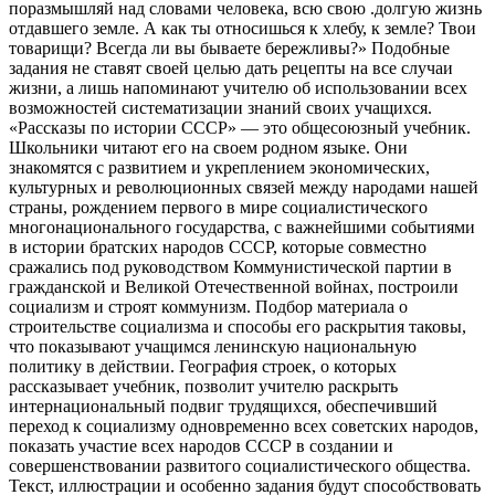
поразмышляй над словами человека, всю свою .долгую жизнь
отдавшего земле. А как ты относишься к хлебу, к земле? Твои
товарищи? Всегда ли вы бываете бережливы?» Подобные
задания не ставят своей целью дать рецепты на все случаи
жизни, а лишь напоминают учителю об использовании всех
возможностей систематизации знаний своих учащихся.
«Рассказы по истории СССР» — это общесоюзный учебник.
Школьники читают его на своем родном языке. Они
знакомятся с развитием и укреплением экономических,
культурных и революционных связей между народами нашей
страны, рождением первого в мире социалистического
многонационального государства, с важнейшими событиями
в истории братских народов СССР, которые совместно
сражались под руководством Коммунистической партии в
гражданской и Великой Отечественной войнах, построили
социализм и строят коммунизм. Подбор материала о
строительстве социализма и способы его раскрытия таковы,
что показывают учащимся ленинскую национальную
политику в действии. География строек, о которых
рассказывает учебник, позволит учителю раскрыть
интернациональный подвиг трудящихся, обеспечивший
переход к социализму одновременно всех советских народов,
показать участие всех народов СССР в создании и
совершенствовании развитого социалистического общества.
Текст, иллюстрации и особенно задания будут способствовать