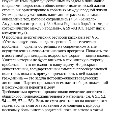
Изучение темы будет существенным вкладом в понимание
младшими подростками общественно-политической жизни
страны, их ориентировке в событиях международной жизни.
Этим целям служат вновь написанные рассказы, а также
обновление тех, которые сохранились (§ 54 «Байкало-
Амурская магистраль», § 58 «Наша Родина в борьбе за мир и
сотрудничество между народами», § 59 «КПСС ведет нас к
коммунизму»).
О проблеме энергетических ресурсов рассказывает § 51
«Ученые ищут новые виды энергии». Энергетическая
проблема — одна из острейших на современном этапе
осуществления научно-технического прогресса. Показать это
в доступной для младших подростков форме — задача школы.
Учитель истории не будет вникать в техническую сторону
проблемы — это не входит в нашу задачу. Но раскрыть
общественный, государственный смысл энергосберегающей
политики, показать прямую причастность к ней каждого
гражданина — это задача историко-обществоведческих
дисциплин. Партия призывает всех нас от общих пожеланий
и рассуждений перейти к делу.
Требованиями времени продиктовано введение достаточно
обширного природоохранительного материала (см. § 51, 52,
54 — 55, 57 — 58). Ведь по сути дела только на школе лежит
задача воспитания ответственного отношения к природе,
поскольку большинство родителей пока не готово к такой