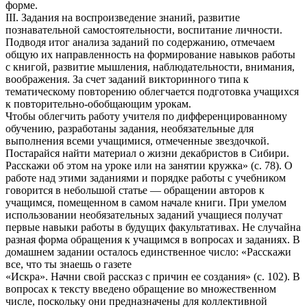
форме.
III. Задания на воспроизведение знаний, развитие
познавательной самостоятельности, воспитание личности.
Подводя итог анализа заданий по содержанию, отмечаем
общую их направленность на формирование навыков работы
с книгой, развитие мышления, наблюдательности, внимания,
воображения. За счет заданий викторинного типа к
тематическому повторению облегчается подготовка учащихся
к повторительно-обобщающим урокам.
Чтобы облегчить работу учителя по дифференцированному
обучению, разработаны задания, необязательные для
выполнения всеми учащимися, отмеченные звездочкой.
Постарайся найти материал о жизни декабристов в Сибири.
Расскажи об этом на уроке или на занятии кружка» (с. 78). О
работе над этими заданиями и порядке работы с учебником
говорится в небольшой статье — обращении авторов к
учащимся, помещенном в самом начале книги. При умелом
использовании необязательных заданий учащиеся получат
первые навыки работы в будущих факультативах. Не случайна
разная форма обращения к учащимся в вопросах и заданиях. В
домашнем задании осталось единственное число: «Расскажи
все, что ты знаешь о газете
«Искра». Начни свой рассказ с причин ее создания» (с. 102). В
вопросах к тексту введено обращение во множественном
числе, поскольку они предназначены для коллективной