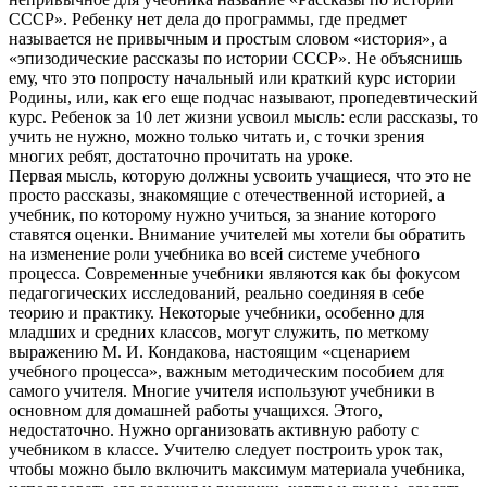
СССР». Ребенку нет дела до программы, где предмет
называется не привычным и простым словом «история», а
«эпизодические рассказы по истории СССР». Не объяснишь
ему, что это попросту начальный или краткий курс истории
Родины, или, как его еще подчас называют, пропедевтический
курс. Ребенок за 10 лет жизни усвоил мысль: если рассказы, то
учить не нужно, можно только читать и, с точки зрения
многих ребят, достаточно прочитать на уроке.
Первая мысль, которую должны усвоить учащиеся, что это не
просто рассказы, знакомящие с отечественной историей, а
учебник, по которому нужно учиться, за знание которого
ставятся оценки. Внимание учителей мы хотели бы обратить
на изменение роли учебника во всей системе учебного
процесса. Современные учебники являются как бы фокусом
педагогических исследований, реально соединяя в себе
теорию и практику. Некоторые учебники, особенно для
младших и средних классов, могут служить, по меткому
выражению М. И. Кондакова, настоящим «сценарием
учебного процесса», важным методическим пособием для
самого учителя. Многие учителя используют учебники в
основном для домашней работы учащихся. Этого,
недостаточно. Нужно организовать активную работу с
учебником в классе. Учителю следует построить урок так,
чтобы можно было включить максимум материала учебника,