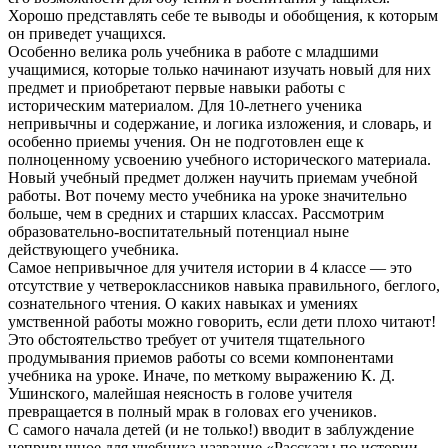
Хорошо представлять себе те выводы и обобщения, к которым
он приведет учащихся.
Особенно велика роль учебника в работе с младшими
учащимися, которые только начинают изучать новый для них
предмет и приобретают первые навыки работы с
историческим материалом. Для 10-летнего ученика
непривычны и содержание, и логика изложения, и словарь, и
особенно приемы учения. Он не подготовлен еще к
полноценному усвоению учебного исторического материала.
Новый учебный предмет должен научить приемам учебной
работы. Вот почему место учебника на уроке значительно
больше, чем в средних и старших классах. Рассмотрим
образовательно-воспитательный потенциал ныне
действующего учебника.
Самое непривычное для учителя истории в 4 классе — это
отсутствие у четвероклассников навыка правильного, беглого,
сознательного чтения. О каких навыках и умениях
умственной работы можно говорить, если дети плохо читают!
Это обстоятельство требует от учителя тщательного
продумывания приемов работы со всеми компонентами
учебника на уроке. Иначе, по меткому выражению К. Д.
Ушинского, малейшая неясность в голове учителя
превращается в полный мрак в головах его учеников.
С самого начала детей (и не только!) вводит в заблуждение
непривычное для учебника название «Рассказы по истории