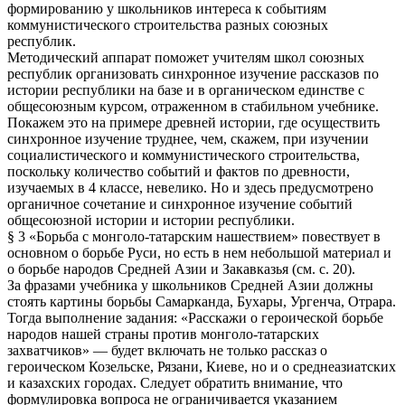
формированию у школьников интереса к событиям
коммунистического строительства разных союзных
республик.
Методический аппарат поможет учителям школ союзных
республик организовать синхронное изучение рассказов по
истории республики на базе и в органическом единстве с
общесоюзным курсом, отраженном в стабильном учебнике.
Покажем это на примере древней истории, где осуществить
синхронное изучение труднее, чем, скажем, при изучении
социалистического и коммунистического строительства,
поскольку количество событий и фактов по древности,
изучаемых в 4 классе, невелико. Но и здесь предусмотрено
органичное сочетание и синхронное изучение событий
общесоюзной истории и истории республики.
§ 3 «Борьба с монголо-татарским нашествием» повествует в
основном о борьбе Руси, но есть в нем небольшой материал и
о борьбе народов Средней Азии и Закавказья (см. с. 20).
За фразами учебника у школьников Средней Азии должны
стоять картины борьбы Самарканда, Бухары, Ургенча, Отрара.
Тогда выполнение задания: «Расскажи о героической борьбе
народов нашей страны против монголо-татарских
захватчиков» — будет включать не только рассказ о
героическом Козельске, Рязани, Киеве, но и о среднеазиатских
и казахских городах. Следует обратить внимание, что
формулировка вопроса не ограничивается указанием