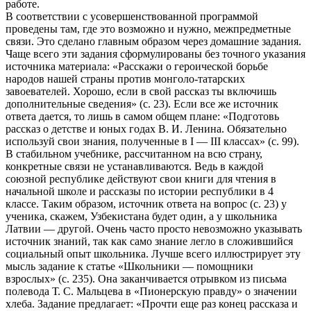
работе.
В соответствии с усовершенствованной программой
проведены там, где это возможно и нужно, межпредметные
связи. Это сделано главным образом через домашние задания.
Чаще всего эти задания сформулированы без точного указания
источника материала: «Расскажи о героической борьбе
народов нашей страны против монголо-татарских
завоевателей. Хорошо, если в свой рассказ ты включишь
дополнительные сведения» (с. 23). Если все же источник
ответа дается, то лишь в самом общем плане: «Подготовь
рассказ о детстве и юных годах В. И. Ленина. Обязательно
используй свои знания, полученные в I — III классах» (с. 99).
В стабильном учебнике, рассчитанном на всю страну,
конкретные связи не устанавливаются. Ведь в каждой
союзной республике действуют свои книги для чтения в
начальной школе и рассказы по истории республики в 4
классе. Таким образом, источник ответа на вопрос (с. 23) у
ученика, скажем, Узбекистана будет один, а у школьника
Латвии — другой. Очень часто просто невозможно указывать
источник знаний, так как само знание легло в сложившийся
социальный опыт школьника. Лучше всего иллюстрирует эту
мысль задание к статье «Школьники — помощники
взрослых» (с. 235). Она заканчивается отрывком из письма
полевода Т. С. Мальцева в «Пионерскую правду» о значении
хлеба. Задание предлагает: «Прочти еще раз конец рассказа и