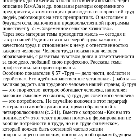
последних достижениях в области освоения космоса. Через
описание КамАЗа и др. показаны размеры современного
предприятия, автоматизация производства и творческий труд
людей, работающих на этих предприятиях. О настоящем и
будущем села, выполнении продовольственной программы
повествует § 55 «Современное сельское хозяйство».
Через весь материал темы проводится мысль — сегодня и
завтра нашей Родины связаны с мерой труда каждого, с
качеством труда и отношением к нему, с ответственностью
каждого человека. Человек труда показан как человек
образованный, с развитым чувством долга и ответственности
за свое дело, любящий свою профессию. Рассказы темы
профессионально ориентированы.
Особенно показателен § 57 «Труд — дело чести, доблести и
геройства». Его идейно-нравственные установки: а) работа —
великая радость для трудового человека нашей страны; б) труд
— это творчество, которое обогащает человека, наполняет
высоким смыслом его жизнь; в) труд для советского человека
— это потребность. Не случайно включен в этот параграф
материал о самообслуживании, прямо обращенный к
четвероклассникам (с. 241). Вместе с вопросом «Как вы это
понимаете?» этот текст призван помочь в формировании не
вообще потребности в труде, но и в труде физическом,
который должен быть составной частью жизни
подрастающего поколения, поскольку в обозримом будущем