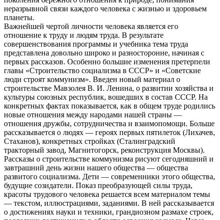
неразрывной связи каждого человека с жизнью и здоровьем
планеты.
Важнейшей чертой личности человека является его
отношение к труду и людям труда. В результате
совершенствования программы и учебника тема труда
представлена довольно широко и разносторонне, начиная с
первых рассказов. Особенно большие изменения претерпели
главы «Строительство социализма в СССР» и «Советские
люди строят коммунизм». Введен новый материал о
строительстве Мавзолея В. И. Ленина, о развитии хозяйства и
культуры союзных республик, вошедших в состав СССР. На
конкретных фактах показывается, как в общем труде родились
новые отношения между народами нашей страны —
отношения дружбы, сотрудничества и взаимопомощи. Больше
рассказывается о людях — героях первых пятилеток (Лихачев,
Стаханов), конкретных стройках (Сталинградский
тракторный завод, Магнитогорск, реконструкция Москвы).
Рассказы о строительстве коммунизма рисуют сегодняшний и
завтрашний день жизни нашего общества — общества
развитого социализма. Дети — современники этого общества,
будущие созидатели. Показ преобразующей силы труда,
красоты трудового человека решается всем материалом темы
— текстом, иллюстрациями, заданиями. В ней рассказывается
о достижениях науки и техники, грандиозном размахе строек,