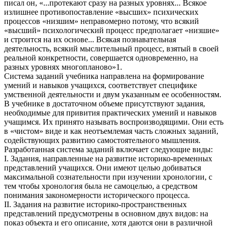
писал он, «...протекают сразу на разных уровнях... Всякое
излишнее противопоставление «высших» психических
процессов «низшим» неправомерно потому, что всякий
«высший» психологический процесс предполагает «низшие»
и строится на их основе... Всякая познавательная
деятельность, всякий мыслительный процесс, взятый в своей
реальной конкретности, совершается одновременно, на
разных уровнях многопланово»1.
Система заданий учебника направлена на формирование
умений и навыков учащихся, соответствует специфике
умственной деятельности и двум указанным ее особенностям.
В учебнике в достаточном объеме присутствуют задания,
необходимые для привития практических умений и навыков
учащимся. Их принято называть воспроизводящими. Они есть
в «чистом» виде и как неотъемлемая часть сложных заданий,
содействующих развитию самостоятельного мышления.
Разработанная система заданий включает следующие виды:
I. Задания, направленные на развитие историко-временных
представлений учащихся. Они имеют целью добиваться
максимальной сознательности при изучении хронологии, с
тем чтобы хронология была не самоцелью, а средством
понимания закономерности исторического процесса.
II. Задания на развитие историко-пространственных
представлений предусмотрены в основном двух видов: на
показ объекта и его описание, хотя даются они в различной