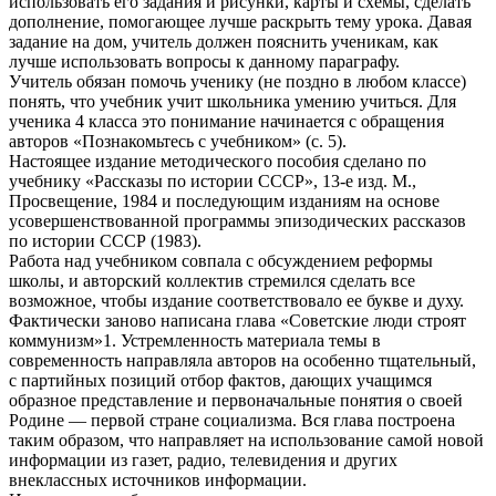
использовать его задания и рисунки, карты и схемы, сделать
дополнение, помогающее лучше раскрыть тему урока. Давая
задание на дом, учитель должен пояснить ученикам, как
лучше использовать вопросы к данному параграфу.
Учитель обязан помочь ученику (не поздно в любом классе)
понять, что учебник учит школьника умению учиться. Для
ученика 4 класса это понимание начинается с обращения
авторов «Познакомьтесь с учебником» (с. 5).
Настоящее издание методического пособия сделано по
учебнику «Рассказы по истории СССР», 13-е изд. М.,
Просвещение, 1984 и последующим изданиям на основе
усовершенствованной программы эпизодических рассказов
по истории СССР (1983).
Работа над учебником совпала с обсуждением реформы
школы, и авторский коллектив стремился сделать все
возможное, чтобы издание соответствовало ее букве и духу.
Фактически заново написана глава «Советские люди строят
коммунизм»1. Устремленность материала темы в
современность направляла авторов на особенно тщательный,
с партийных позиций отбор фактов, дающих учащимся
образное представление и первоначальные понятия о своей
Родине — первой стране социализма. Вся глава построена
таким образом, что направляет на использование самой новой
информации из газет, радио, телевидения и других
внеклассных источников информации.