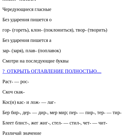
Чередующиеся гласные
Без ударения пишется о
гор- (гореть), клон- (поклониться), твор- (творить)
Без ударения пишется а
зар- (заря), плав- (поплавок)
Смотри на последующие буквы
? ОТКРЫТЬ ОГЛАВЛЕНИЕ ПОЛНОСТЬЮ....
Раст- — рос-
Скоч скак-
Кос(н) кас- и лож- — лаг-
Бер бир-, дер- — дир-, мер мир; пер- — пир-, тер- — тир-
Блеет блист-, жег жиг-, стел- — стил-, чет- — чит-
Различай значение