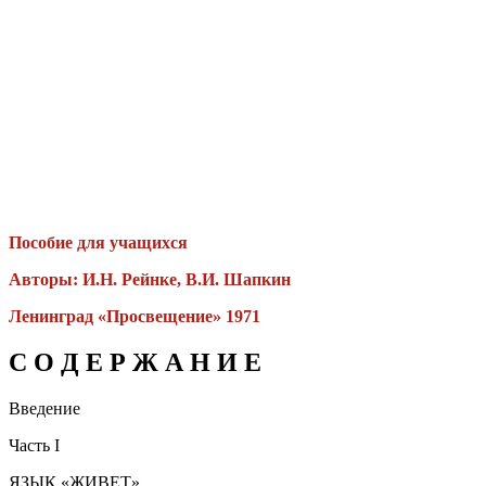
Пособие для учащихся
Авторы: И.Н. Рейнке, В.И. Шапкин
Ленинград «Просвещение» 1971
С О Д Е Р Ж А Н И Е
Введение
Часть I
ЯЗЫК «ЖИВЕТ»