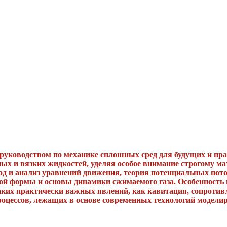
руководством по механике сплошных сред для будущих и пр
ных и вязких жидкостей, уделяя особое внимание строгому 
д и анализ уравнений движения, теория потенциальных пото
ой формы и основы динамики сжимаемого газа. Особенность 
аких практически важных явлений, как кавитация, сопротив
роцессов, лежащих в основе современных технологий модели