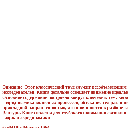
Описание: Этот классический труд служит всеобъемлющим 
исследователей. Книга детально освещает движение идеаль
Основное содержание построено вокруг ключевых тем: выво
гидродинамика волновых процессов, обтекание тел различн
прикладной направленностью, что проявляется в разборе т
Вентури. Книга полезна для глубокого понимания физики п
гидро- и аэродинамики.
© «МИР» Москва 1964