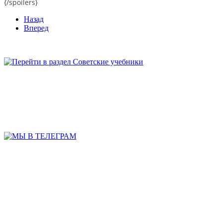
{/spoilers}
Назад
Вперед