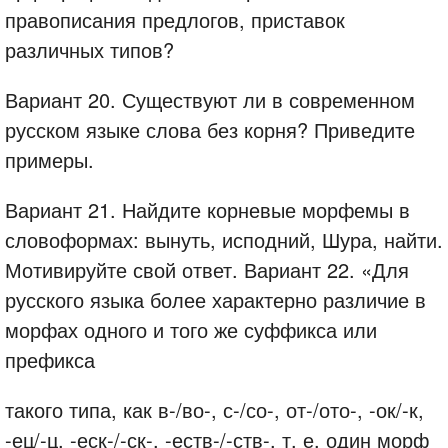
правописания предлогов, приставок
различных типов?
Вариант 20. Существуют ли в современном
русском языке слова без корня? Приведите
примеры.
Вариант 21. Найдите корневые морфемы в
словоформах: вынуть, исподний, Шура, найти.
Мотивируйте свой ответ. Вариант 22. «Для
русского языка более характерно различие в
морфах одного и того же суффикса или
префикса
такого типа, как в-/во-, с-/со-, от-/ото-, -ок/-к,
-ец/-ц, -еск-/-ск-, -еств-/-ств-, т. е. один морф