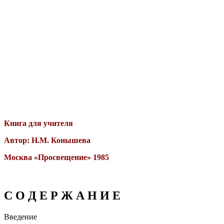
Книга для учителя
Автор: Н.М. Конышева
Москва «Просвещение» 1985
С О Д Е Р Ж А Н И Е
Введение