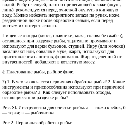
водой. Рыбу с чешуей, плотно прилегающей к коже (окунь,
линь), рекомендуется перед очисткой окунуть в кипящую
воду. Можно избежать неприятного запаха па руках, ноже,
разделочной доске после обработки сельди, если перед
мытьем их потереть солью.
Пищевые отходы (хвост, плавники, кожа, голова без жабер),
оставшиеся при разделке рыбы, тщательно промывают и
используют для варки бульонов, студней. Икру (пли молоки)
засаливают или, обваляв в муке, жарят, используют для
приготовления паштетов, форшмаков. Жир, отделенный от
внутренностей, добавляют в котлетную массу.
ф Пластование рыбы, рыбное филе.
?)
1. В чем заключается первичная обработка рыбы? 2. Какие
инструменты и приспособления используют при первичной
обработке рыбы? 3. Как следует использовать отходы,
остающиеся при разделке рыбы?
Рис. SI. Инструменты для очистки рыбы: а — нож-скребок; б
— терка; в — рыбочистка.
Рис.2. Первичная обработка рыбы: