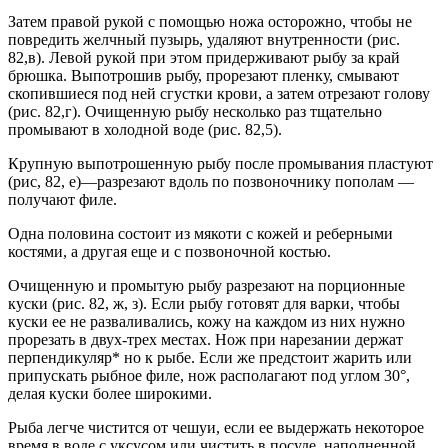
Затем правой рукой с помощью ножа осторожно, чтобы не
повредить желчный пузырь, удаляют внутренности (рис.
82,в). Левой рукой при этом придерживают рыбу за край
брюшка. Выпотрошив рыбу, прорезают пленку, смывают
скопившиеся под ней сгустки крови, а затем отрезают голову
(рис. 82,г). Очищенную рыбу несколько раз тщательно
промывают в холодной воде (рис. 82,5).
Крупную выпотрошенную рыбу после промывания пластуют
(рис, 82, е)—разрезают вдоль по позвоночнику пополам —
получают филе.
Одна половина состоит из мякоти с кожей и реберными
костями, а другая еще и с позвоночной костью.
Очищенную и промытую рыбу разрезают на порционные
куски (рис. 82, ж, з). Если рыбу готовят для варки, чтобы
куски ее не разваливались, кожу на каждом из них нужно
прорезать в двух-трех местах. Нож при нарезании держат
перпендикуляр* но к рыбе. Если же предстоит жарить или
припускать рыбное филе, нож располагают под углом 30°,
делая куски более широкими.
Рыба легче чистится от чешуи, если ее выдержать некоторое
время в воде с уксусом или чистить в посуде, наполненной