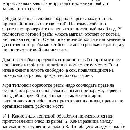
жиром, укладывают гарнир, подготовленную рыбу и
заливают их соусом.
[ Недостаточная тепловая обработка рыбы может стать
причиной пищевых отравлений. Поэтому особенно
тщательно проверяйте степень готовности рыбных блюд. У
полностью готовой рыбы мякоть мягкая, отстает от костей,
нет запаха сырости. Около позвоночной кости не доведенной
до готовности рыбы может быть заметна розовая окраска, а у
полностью готовой она исчезает.
Для того чтобы определить готовность рыбы, проткните ее
лопарской иглой или вилкой в самом толстом месте. Если
игла входит в мякоть свободно, а сок, появляющийся на
поверхности рыбы, прозрачен, блюдо готово.
Мри тепловой обработке рыбы надо соблюдать правила
безопасной работы с нагревательными приборами, горячей
посудой и горячей жидкостью, а также санитарно
гигиенические требования приготовления пищи, правильно
организовывать рабочие места.
р] 1, Какие виды тепловой обработки применяются при
приготовлении блюд из рыбы? 2. Какая разница между
запеканием и тушением рыбы? 3. Что общего между варкой и