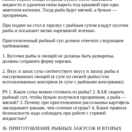
жидкости и удаления пены варить под крышкой при едва
заметном кипении. Тогда рыба будет мягкой, а бульон —
прозрачным.
При подаче на стол в тарелку с рыбным супом кладут кусочек
рыбы и посыпают мелко нарезанной зеленью.
Приготовленный рыбный суп должен отвечать следующим
требованиям:
1.
Кусочки рыбы и овощей не должны быть разварены,
должны сохранять форму нарезки.
2.
Вкус и запах супа соответствует вкусу и запаху рыбы я
пассерованных овощей (в супе из свежей рыбы) пли
использованных консервов (в супе с рыбными консервами).
PS 1. Какие супы можно готовить из рыбы? 2. КАК сварить
рыбный суп, чтобы бульон получился прозрачным, а рыба —
мягкой? 3. Почему при приготовлении рассольника картофель
закладывают ракьшв, чем соленые огурцы? 4, Какие правила
безопасности надо соблюдать при работе с горячей
жидкостью?
J6. ПРИГОТОВЛЕНИЕ РЫБНЫХ ЗАКУСОК И ВТОРЫХ