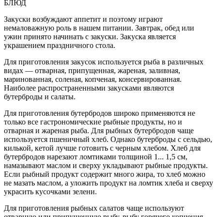
БЛЮД
Закуски возбуждают аппетит и поэтому играют
немаловажную роль в нашем питании. Завтрак, обед или
ужин принято начинать с закуски. Закуска является
украшением праздничного стола.
Для приготовления закусок используется рыба в различных
видах — отварная, припущенная, жареная, заливная,
маринованная, соленая, копченая, консервированная.
Наиболее распространенными закусками являются
бутерброды и салаты.
Для приготовления бутербродов широко применяются не
только все гастрономические рыбные продукты, но и
отварная и жареная рыба. Для рыбных бутербродов чаще
используется пшеничный хлеб. Однако бутерброды с сельдью,
килькой, кетой лучше готовить с черным хлебом. Хлеб для
бутербродов нарезают ломтиками толщиной 1... 1,5 см,
намазывают маслом и сверху укладывают рыбные продукты.
Если рыбный продукт содержит много жира, то хлеб можно
не мазать маслом, а уложить продукт на ломтик хлеба и сверху
украсить кусочками зелени.
Для приготовления рыбных салатов чаще используют
отварную или припущенную рыбу, рыбу горячего копчения