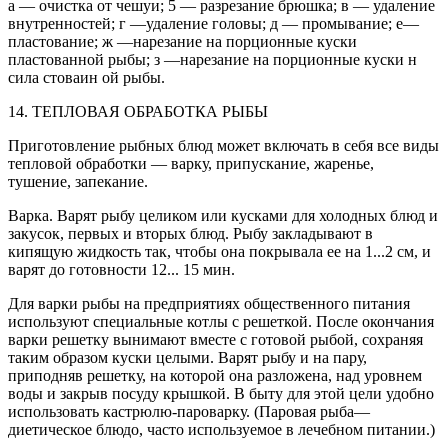
а — очистка от чешуи; 5 — разрезание брюшка; в — удаление
внутренностей; г —удаление головы; д — промывание; е—
пластование; ж —нарезание на порционные куски
пластованной рыбы; з —нарезание на порционные куски н
сила стоваин ой рыбы.
14. ТЕПЛОВАЯ ОБРАБОТКА РЫБЫ
Приготовление рыбных блюд может включать в себя все виды
тепловой обработки — варку, припускание, жаренье,
тушение, запекание.
Варка. Варят рыбу целиком или кусками для холодных блюд и
закусок, первых и вторых блюд. Рыбу закладывают в
кипящую жидкость так, чтобы она покрывала ее на 1...2 см, и
варят до готовности 12... 15 мин.
Для варки рыбы на предприятиях общественного питания
используют специальные котлы с решеткой. После окончания
варки решетку вынимают вместе с готовой рыбой, сохраняя
таким образом куски целыми. Варят рыбу и на пару,
приподняв решетку, на которой она разложена, над уровнем
воды и закрыв посуду крышкой. В быту для этой цели удобно
использовать кастрюлю-пароварку. (Паровая рыба—
диетическое блюдо, часто используемое в лечебном питании.)