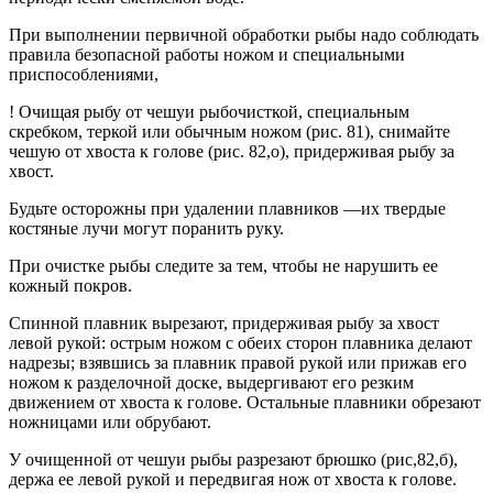
При выполнении первичной обработки рыбы надо соблюдать
правила безопасной работы ножом и специальными
приспособлениями,
! Очищая рыбу от чешуи рыбочисткой, специальным
скребком, теркой или обычным ножом (рис. 81), снимайте
чешую от хвоста к голове (рис. 82,о), придерживая рыбу за
хвост.
Будьте осторожны при удалении плавников —их твердые
костяные лучи могут поранить руку.
При очистке рыбы следите за тем, чтобы не нарушить ее
кожный покров.
Спинной плавник вырезают, придерживая рыбу за хвост
левой рукой: острым ножом с обеих сторон плавника делают
надрезы; взявшись за плавник правой рукой или прижав его
ножом к разделочной доске, выдергивают его резким
движением от хвоста к голове. Остальные плавники обрезают
ножницами или обрубают.
У очищенной от чешуи рыбы разрезают брюшко (рис,82,б),
держа ее левой рукой и передвигая нож от хвоста к голове.