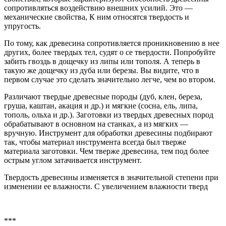
сопротивляться воздействию внешних усилий. Это —
механические свойства, К ним относятся твердость и
упругость.
По тому, как древесина сопротивляется проникновению в нее
других, более твердых тел, судят о се твердости. Попробуйте
забить гвоздь в дощечку из липы или тополя. А теперь в
такую же дощечку из дуба или березы. Вы видите, что в
первом случае это сделать значительно легче, чем во втором.
Различают твердые древесные породы (дуб, клен, береза,
груша, каштан, акация и др.) и мягкие (сосна, ель, липа,
тополь, ольха и др.). Заготовки из твердых древесных пород
обрабатывают в основном на станках, а из мягких —
вручную. Инструмент для обработки древесины подбирают
так, чтобы материал инструмента всегда был тверже
материала заготовки. Чем тверже древесина, тем под более
острым углом затачивается инструмент.
Твердость древесины изменяется в значительной степени при
изменении ее влажности. С увеличением влажности тверд
***