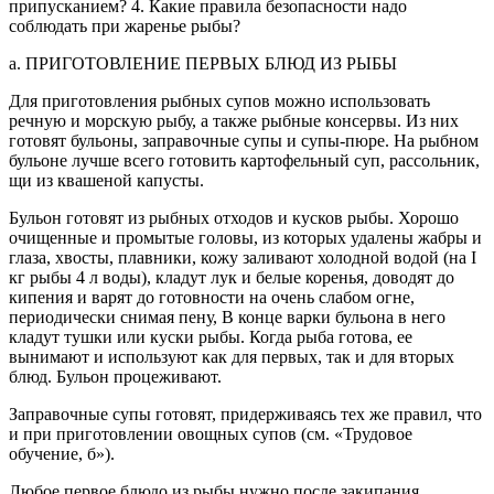
припусканием? 4. Какие правила безопасности надо
соблюдать при жаренье рыбы?
а. ПРИГОТОВЛЕНИЕ ПЕРВЫХ БЛЮД ИЗ РЫБЫ
Для приготовления рыбных супов можно использовать
речную и морскую рыбу, а также рыбные консервы. Из них
готовят бульоны, заправочные супы и супы-пюре. На рыбном
бульоне лучше всего готовить картофельный суп, рассольник,
щи из квашеной капусты.
Бульон готовят из рыбных отходов и кусков рыбы. Хорошо
очищенные и промытые головы, из которых удалены жабры и
глаза, хвосты, плавники, кожу заливают холодной водой (на I
кг рыбы 4 л воды), кладут лук и белые коренья, доводят до
кипения и варят до готовности на очень слабом огне,
периодически снимая пену, В конце варки бульона в него
кладут тушки или куски рыбы. Когда рыба готова, ее
вынимают и используют как для первых, так и для вторых
блюд. Бульон процеживают.
Заправочные супы готовят, придерживаясь тех же правил, что
и при приготовлении овощных супов (см. «Трудовое
обучение, б»).
Любое первое блюдо из рыбы нужно после закипания