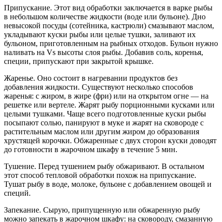
Припускание. Этот вид обработки заключается в варке рыбы
в небольшом количестве жидкости (воде или бульоне). Дно
невысокой посуды (сотейника, кастрюли) смазывают маслом,
укладывают куски рыбы или целые тушки, заливают их
бульоном, приготовленным на рыбных отходов. Бульон нужно
наливать на Vs высоты слоя рыбы. Добавив соль, коренья,
специи, припускают при закрытой крышке.
Жаренье. Оно состоит в нагревании продуктов без
добавления жидкости. Существуют несколько способов
жаренья: с жиром, в жире (фри) или на открытом огне — на
решетке или вертеле. Жарят рыбу порционными кусками или
целыми тушками. Чаще всего подготовленные куски рыбы
посыпают солью, панируют в муке и жарят на сковороде с
растительным маслом или другим жиром до образования
хрустящей корочки. Обжаренные с двух сторон куски доводят
до готовности в жарочном шкафу в течение 5 мин.
Тушение. Перед тушением рыбу обжаривают. В остальном
этот способ тепловой обработки похож на припускание.
Тушат рыбу в воде, молоке, бульоне с добавлением овощей и
специй.
Запекание. Сырую, припущенную или обжаренную рыбу
можно запекать в жарочном шкафу: на сковороду, смазанную