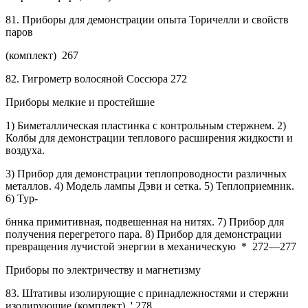
81.
Приборы для демонстрации опыта Торичелли и свойств
паров
(комплект)
267
82.
Гигрометр волосяной Соссюра
272
Приборы мелкие и простейшие
1) Биметаллическая пластинка с контрольным стержнем. 2)
Колбы для демонстрации теплового расширения жидкости и
воздуха.
3)
Прибор для демонстрации теплопроводности различных
металлов. 4) Модель лампы Дэви и сетка. 5) Теплоприемник.
6) Тур-
бннка примитивная, подвешенная на нитях. 7) Прибор для
получения перегретого пара. 8) Прибор для демонстрации
превращения лучистой энергии в механическую
*
272—277
Приборы по электричеству и магнетизму
83.
Штативы изолирующие с принадлежностями и стержни
изолирующие (комплект)
'
278