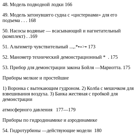
48.
Модель подводной лодки
166
49.
Модель затонувшего судна с «цистернами» для его
подъема .
.
.
168
50.
Насосы водяные — всасывающий и нагнетательный
(комплект)
.
.169
51.
Альтиметр чувствительный ...,.*•»>•
173
52.
Манометр технический демонстрационный *
. 175
53.
Прибор для демонстрации закона Бойля —Мариотта.
175
Приборы мелкие и простейшие
1) Воронка с вытекающим гудроном. 2) Колба с мешочком для
взвешивания воздуха. 3) Банка жестяная с пробкой для
демонстрации
атмосферного давления
177—179
Приборы по гидродинамике и аэродинамике
54.
Гидротурбины —действующие
модели
180