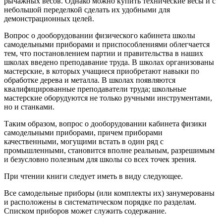
рычажных весов. Однако можно купить технические весы и с
небольшой переделкой сделать их удобными для
демонстрационных целей.
Вопрос о дооборудовании физического кабинета школы
самодельными приборами и приспособлениями облегчается
тем, что постановлением партии и правительства в наших
школах введено преподавание труда. В школах организованы
мастерские, в которых учащиеся приобретают навыки по
обработке дерева и металла. В школах появляются
квалифицированные преподаватели труда; школьные
мастерские оборудуются не только ручными инструментами,
но и станками.
Таким образом, вопрос о дооборудовании кабинета физики
самодельными приборами, причем приборами
качественными, могущими встать в один ряд с
промышленными, становится вполне реальным, разрешимым
и безусловно полезным для школы со всех точек зрения.
При чтении книги следует иметь в виду следующее.
Все самодельные приборы (или комплекты их) занумерованы
и расположены в систематическом порядке по разделам.
Списком приборов может служить содержание.