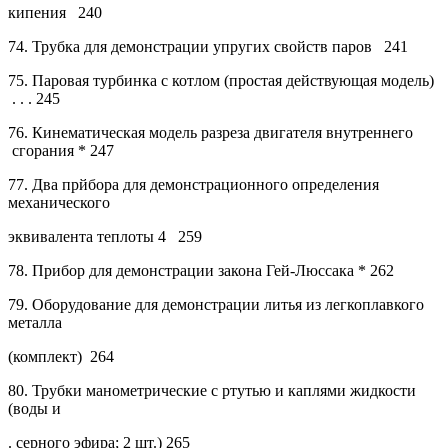
кипения
240
74.
Трубка для демонстрации упругих свойств
паров
241
75.
Паровая турбинка с котлом (простая действующая
модель)
.
.
.
245
76.
Кинематическая модель разреза двигателя
внутреннего
сгорания
*
247
77.
Два прйбора для демонстрационного определения
механического
эквивалента теплоты 4
259
78.
Прибор для демонстрации закона Гей-Люссака
* 262
79.
Оборудование для демонстрации литья из легкоплавкого
металла
(комплект)
264
80.
Трубки манометрические с ртутью и каплями жидкости
(воды и
. серного эфира; 2 шт.)
265