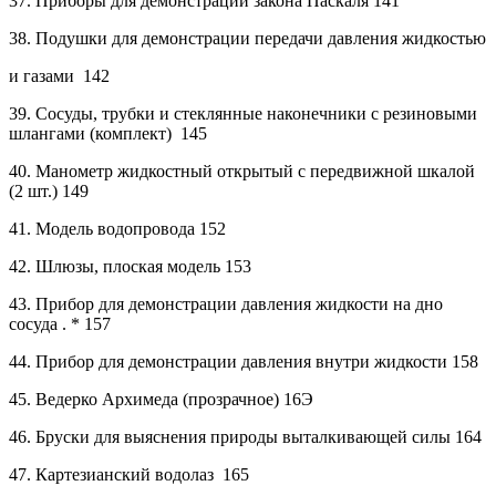
37.
Приборы для демонстрации закона Паскаля
141
38.
Подушки для демонстрации передачи давления жидкостью
и газами
142
39.
Сосуды, трубки и стеклянные наконечники с резиновыми
шлангами (комплект)
145
40.
Манометр жидкостный открытый с передвижной шкалой
(2 шт.)
149
41.
Модель водопровода
152
42.
Шлюзы, плоская модель
153
43.
Прибор для демонстрации давления жидкости на дно
сосуда
.
*
157
44.
Прибор для демонстрации давления внутри жидкости
158
45.
Ведерко Архимеда (прозрачное)
16Э
46.
Бруски для выяснения природы выталкивающей силы
164
47.
Картезианский водолаз
165