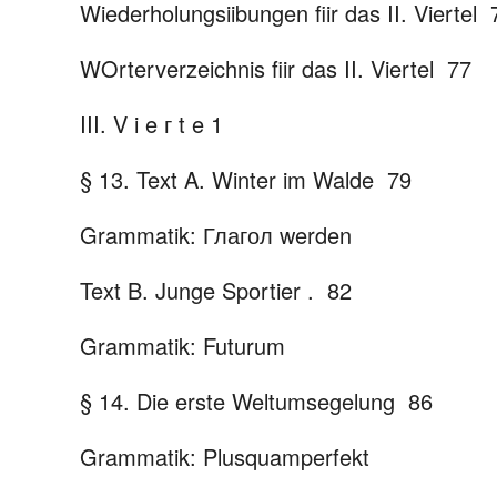
Wiederholungsiibungen fiir das
II.
Viertel
WOrterverzeichnis fiir das II.
Viertel
77
III. V i e г t e 1
§ 13. Text A. Winter im Walde
79
Grammatik: Глагол werden
Text B. Junge Sportier .
82
Grammatik: Futurum
§ 14. Die erste Weltumsegelung
86
Grammatik: Plusquamperfekt