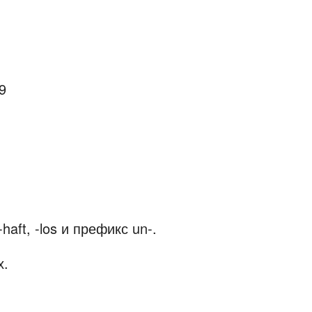
9
ft, -los и префикс un-.
х.