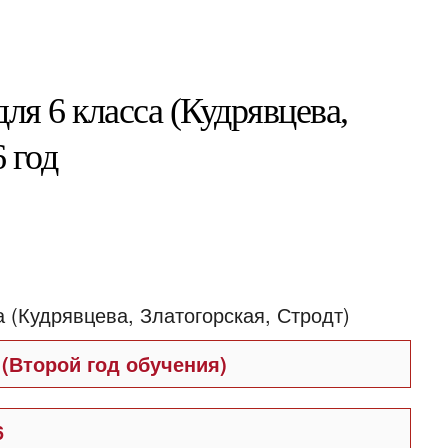
ля 6 класса (Кудрявцева,
 год
а
(Второй год обучения)
6