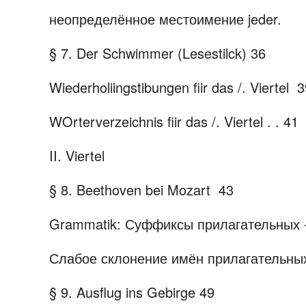
неопределённое местоимение jeder.
§
7. Der Schwimmer (Lesestilck)
36
Wiederholiingstibungen fiir das /. Viertel
3
WOrterverzeichnis fiir das /. Viertel . .
41
II.
Viertel
§ 8. Beethoven bei Mozart
43
Grammatik: Суффиксы прилагательных -ha
Слабое склонение имён прилагательны
§ 9. Ausflug ins Gebirge
49