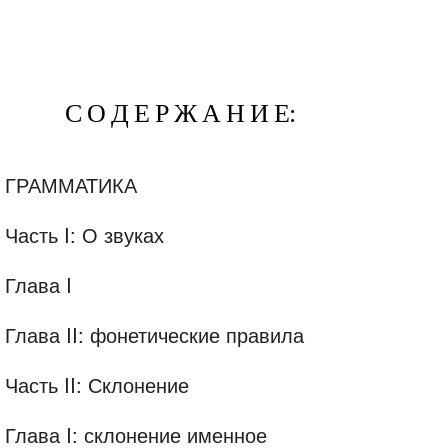
С О Д Е Р Ж А Н И Е:
ГРАММАТИКА
Часть I: О звуках
Глава I
Глава II: фонетические правила
Часть II: Склонение
Глава I: склонение именное