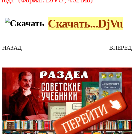
года (Формат: DJVU , 4.02 Mb)
Скачать...
DjVu
НАЗАД
ВПЕРЕД