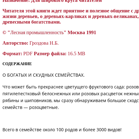
Назначение:
Для широкого круга читателей
Читателя этой книги ждет приятное и полезное общение с 
жизни деревьев, о деревьях-карликах и деревьях-великанах
древесными богатствами.
© "
Лесная промышленность
"
Москва 1991
Авторство:
Гроздова Н.Б.
Формат:
PDF
Размер файла:
16.5 MB
СОДЕРЖАНИЕ
О БОГАТЫХ И СКУДНЫХ СЕМЕЙСТВАХ.
Что может быть прекраснее цветущего фруктового сада: розо
пятилепестковый белоснежных или розовых расцветок нежный 
рябины и шиповников, мы сразу обнаруживаем большое сходств
семейств — розоцветные.
Всего в семействе около 100 родов и более 3000 видов!