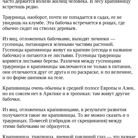
часто держится вблизи жилищ человека. В лесу крапивницу
встретишь редко.
Траурница, наоборот, почти не попадается в садах, ее не
увидишь на клумбе. Эта бабочка встречается в рощах, где
обычно сидит на стволах деревьев.
Из яиц, отложенных бабочками, выходят личинки —
гусеницы, питающиеся зелеными частями растений.
Гусеницы крапивницы живут на крапиве (отсюда и название
бабочки) и питаются ее листьями. Гусеницы траурницы
кормятся листьями березы. Различия между гусеницами
траурницы и крапивницы заключаются не только в питании,
они отличаются друг от друга и по раскраске, и по величине,
и по форме шипиков на теле.
Крапивницы очень обычны в средней полосе Европы и Азии,
но их совсем нет в Арктике и в тропиках: там живут другие
бабочки.
Из яиц, отложенных крапивницами, в результате развития
получаются такие же крапивницы. То же можно сказать и о
траурницах. Помесей (гибридов от скрещивания) между
этими бабочками не образуется.
Крапивница, траурница, дневной павлиний глаз — это разные