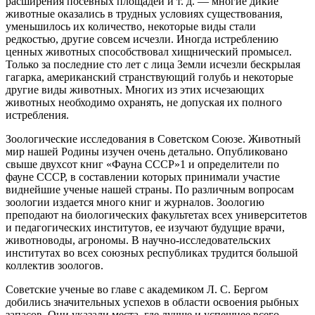
расширения посевных площадей и т. д. — многие дикие
животные оказались в трудных условиях существования,
уменьшилось их количество, некоторые виды стали
редкостью, другие совсем исчезли. Иногда истреблению
ценных животных способствовал хищнический промысел.
Только за последние сто лет с лица Земли исчезли бескрылая
гагарка, американский странствующий голубь и некоторые
другие виды животных. Многих из этих исчезающих
животных необходимо охранять, не допуская их полного
истребления.
Зоологические исследования в Советском Союзе. Животный
мир нашей Родины изучен очень детально. Опубликовано
свыше двухсот книг «Фауна СССР»1 и определители по
фауне СССР, в составлении которых принимали участие
виднейшие ученые нашей страны. По различным вопросам
зоологии издается много книг и журналов. Зоологию
преподают на биологических факультетах всех университетов
и педагогических институтов, ее изучают будущие врачи,
животноводы, агрономы. В научно-исследовательских
институтах во всех союзных республиках трудится большой
коллектив зоологов.
Советские ученые во главе с академиком Л. С. Бергом
добились значительных успехов в области освоения рыбных
запасов. Они указали места, где лучше и успешнее всего