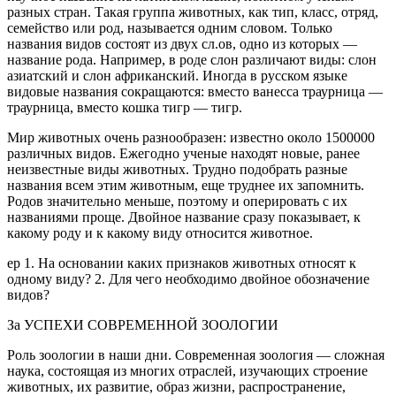
разных стран. Такая группа животных, как тип, класс, отряд,
семейство или род, называется одним словом. Только
названия видов состоят из двух сл.ов, одно из которых —
название рода. Например, в роде слон различают виды: слон
азиатский и слон африканский. Иногда в русском языке
видовые названия сокращаются: вместо ванесса траурница —
траурница, вместо кошка тигр — тигр.
Мир животных очень разнообразен: известно около 1500000
различных видов. Ежегодно ученые находят новые, ранее
неизвестные виды животных. Трудно подобрать разные
названия всем этим животным, еще труднее их запомнить.
Родов значительно меньше, поэтому и оперировать с их
названиями проще. Двойное название сразу показывает, к
какому роду и к какому виду относится животное.
ер 1. На основании каких признаков животных относят к
одному виду? 2. Для чего необходимо двойное обозначение
видов?
За УСПЕХИ СОВРЕМЕННОЙ ЗООЛОГИИ
Роль зоологии в наши дни. Современная зоология — сложная
наука, состоящая из многих отраслей, изучающих строение
животных, их развитие, образ жизни, распространение,