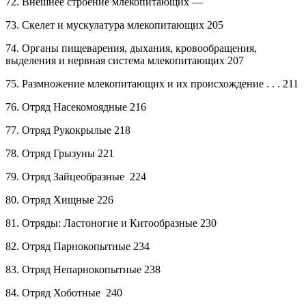
72.
Внешнее строение млекопитающих
—
73.
Скелет и мускулатура млекопитающих
205
74.
Органы пищеварения, дыхания, кровообращения,
выделения и нервная система млекопитающих
207
75.
Размножение млекопитающих и их происхождение . . . 211
76.
Отряд
Насекомоядные
216
77.
Отряд
Рукокрылые
218
78.
Отряд
Грызуны
221
79.
Отряд
Зайцеобразные
224
80.
Отряд
Хищные
226
81.
Отряды: Ластоногие и Китообразные
230
82.
Отряд
Парнокопытные
234
83.
Отряд
Непарнокопытные
238
84.
Отряд
Хоботные
240