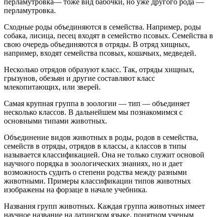
перламутровка— тоже вид бабочки, но уже другого рода —
перламутровка.
Сходные роды объединяются в семейства. Например, роды
собака, лисица, песец входят в семейство псовых. Семейства в
свою очередь объединяются в отряды. В отряд хищных,
например, входят семейства псовых, кошачьих, медведей.
Несколько отрядов образуют класс. Так, отряды хищных,
грызунов, обезьян и другие составляют класс
млекопитающих, или зверей.
Самая крупная группа в зоологии — тип — объединяет
несколько классов. В дальнейшем мы познакомимся с
основными типами животных.
Объединение видов животных в роды, родов в семейства,
семейств в отряды, отрядов в классы, а классов в типы
называется классификацией. Она не только служит основой
научного порядка в зоологических знаниях, но и дает
возможность судить о степени родства между разными
животными. Примеры классификации типов животных
изображены на форзаце в начале учебника.
Названия групп животных. Каждая группа животных имеет
научное название на латинском языке, понятном ученым