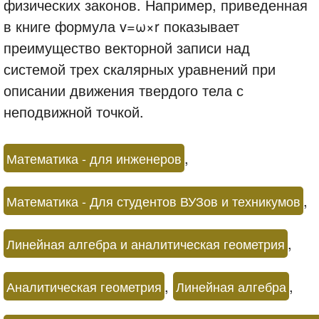
физических законов. Например, приведенная
в книге формула v=ω×r показывает
преимущество векторной записи над
системой трех скалярных уравнений при
описании движения твердого тела с
неподвижной точкой.
,
Математика - для инженеров
,
Математика - Для студентов ВУЗов и техникумов
,
Линейная алгебра и аналитическая геометрия
,
,
Аналитическая геометрия
Линейная алгебра