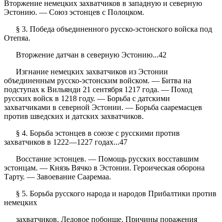
Вторжение немецких захватчиков в западную и северную
Эстонию. — Союз эстонцев с Полоцком.
§ 3. Победа объединенного русско-эстонского войска под
Отепяа.
Вторжение датчан в северную Эстонию...42
Изгнание немецких захватчиков из Эстонии
объединенным русско-эстонским войском. — Битва на
подступах к Вильянди 21 сентября 1217 года. — Поход
русских войск в 1218 году. — Борьба с датскими
захватчиками в северной Эстонии. — Борьба сааремасцев
против шведских и датских захватчиков.
§ 4. Борьба эстонцев в союзе с русскими против
захватчиков в 1222—1227 годах...47
Восстание эстонцев. — Помощь русских восставшим
эстонцам. — Князь Вячко в Эстонии. Героическая оборона
Тарту. — Завоевание Сааремаа.
§ 5. Борьба русского народа и народов Прибалтики против
немецких
захватчиков. Ледовое побоище. Причины поражения