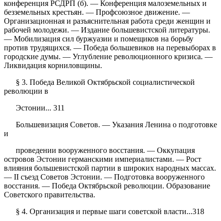
конференция РСДРП (б). — Конференция малоземельных и
безземельных крестьян. — Профсоюзное движение. —
Организационная и разъяснительная работа среди женщин и
рабочей молодежи. — Издание большевистской литературы.
— Мобилизация сил буржуазии и помещиков на борьбу
против трудящихся. — Победа большевиков на перевыборах в
городские думы. — Углубление революционного кризиса. —
Ликвидация корниловщины.
§ 3. Победа Великой Октябрьской социалистической
революции в
Эстонии... 311
Большевизация Советов. — Указания Ленина о подготовке
и
проведении вооруженного восстания. — Оккупация
островов Эстонии германскими империалистами. — Рост
влияния большевистской партии в широких народных массах.
— II съезд Советов Эстонии. — Подготовка вооруженного
восстания. — Победа Октябрьской революции. Образование
Советского правительства.
§ 4. Организация и первые шаги советской власти...318