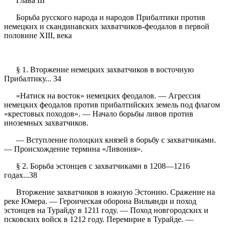
Глава III
Борьба русского народа и народов Прибалтики против
немецких и скандинавских захватчиков-феодалов в первой
половине XIII, века
§ 1. Вторжение немецких захватчиков в восточную
Прибалтику... 34
«Натиск на восток» немецких феодалов. — Агрессия
немецких феодалов против прибалтийских земель под флагом
«крестовых походов». — Начало борьбы ливов против
иноземных захватчиков.
— Вступление полоцких князей в борьбу с захватчиками.
— Происхождение термина «Ливония».
§ 2. Борьба эстонцев с захватчиками в 1208—1216
годах...38
Вторжение захватчиков в южную Эстонию. Сражение на
реке Юмера. — Героическая оборона Вильянди и поход
эстонцев на Турайду в 1211 году. — Поход новгородских и
псковских войск в 1212 году. Перемирие в Турайде. —