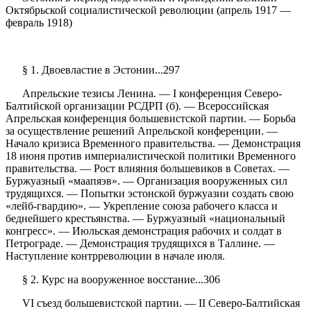
Октябрьской социалистической революции (апрель 1917 —
февраль 1918)
§ 1. Двоевластие в Эстонии...297
Апрельские тезисы Ленина. — I конференция Северо-
Балтийской организации РСДРП (б). — Всероссийская
Апрельская конференция большевистской партии. — Борьба
за осуществление решений Апрельской конференции. —
Начало кризиса Временного правительства. — Демонстрация
18 июня против империалистической политики Временного
правительства. — Рост влияния большевиков в Советах. —
Буржуазный «маапяэв». — Организация вооруженных сил
трудящихся. — Попытки эстонской буржуазии создать свою
«лейб-гвардию». — Укрепление союза рабочего класса и
беднейшего крестьянства. — Буржуазный «национальный
конгресс». — Июльская демонстрация рабочих и солдат в
Петрограде. — Демонстрация трудящихся в Таллине. —
Наступление контрреволюции в начале июля.
§ 2. Курс на вооруженное восстание...306
VI съезд большевистской партии. — II Северо-Балтийская