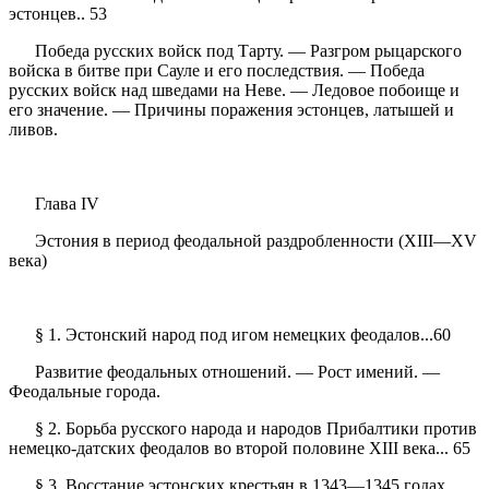
эстонцев.. 53
Победа русских войск под Тарту. — Разгром рыцарского
войска в битве при Сауле и его последствия. — Победа
русских войск над шведами на Неве. — Ледовое побоище и
его значение. — Причины поражения эстонцев, латышей и
ливов.
Глава IV
Эстония в период феодальной раздробленности (XIII—XV
века)
§ 1. Эстонский народ под игом немецких феодалов...60
Развитие феодальных отношений. — Рост имений. —
Феодальные города.
§ 2. Борьба русского народа и народов Прибалтики против
немецко-датских феодалов во второй половине XIII века... 65
§ 3. Восстание эстонских крестьян в 1343—1345 годах...