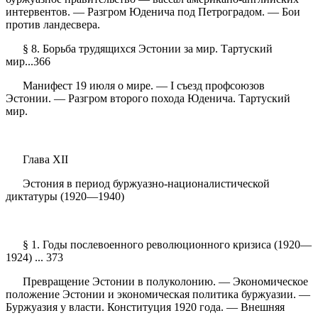
интервентов. — Разгром Юденича под Петроградом. — Бои
против ландесвера.
§ 8. Борьба трудящихся Эстонии за мир. Тартуский
мир...366
Манифест 19 июля о мире. — I съезд профсоюзов
Эстонии. — Разгром второго похода Юденича. Тартуский
мир.
Глава XII
Эстония в период буржуазно-националистической
диктатуры (1920—1940)
§ 1. Годы послевоенного революционного кризиса (1920—
1924) ... 373
Превращение Эстонии в полуколонию. — Экономическое
положение Эстонии и экономическая политика буржуазии. —
Буржуазия у власти. Конституция 1920 года. — Внешняя