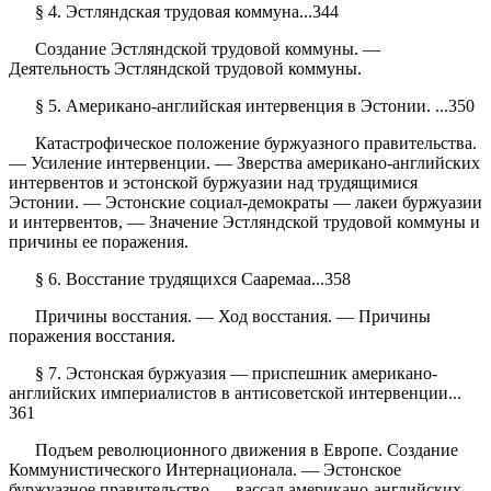
§ 4. Эстляндская трудовая коммуна...344
Создание Эстляндской трудовой коммуны. —
Деятельность Эстляндской трудовой коммуны.
§ 5. Американо-английская интервенция в Эстонии. ...350
Катастрофическое положение буржуазного правительства.
— Усиление интервенции. — Зверства американо-английских
интервентов и эстонской буржуазии над трудящимися
Эстонии. — Эстонские социал-демократы — лакеи буржуазии
и интервентов, — Значение Эстляндской трудовой коммуны и
причины ее поражения.
§ 6. Восстание трудящихся Сааремаа...358
Причины восстания. — Ход восстания. — Причины
поражения восстания.
§ 7. Эстонская буржуазия — приспешник американо-
английских империалистов в антисоветской интервенции...
361
Подъем революционного движения в Европе. Создание
Коммунистического Интернационала. — Эстонское
буржуазное правительство — вассал американо-английских