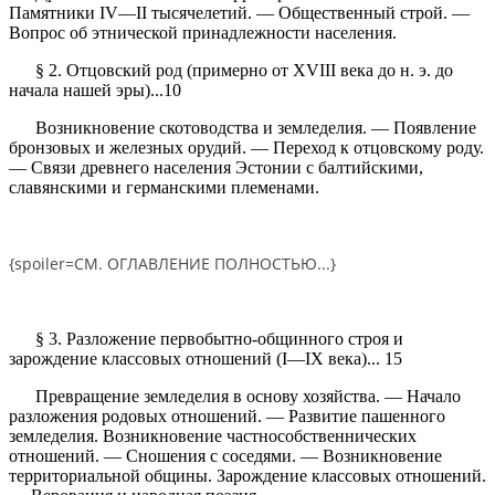
Памятники IV—II тысячелетий. — Общественный строй. —
Вопрос об этнической принадлежности населения.
§ 2. Отцовский род (примерно от XVIII века до н. э. до
начала нашей эры)...10
Возникновение скотоводства и земледелия. — Появление
бронзовых и железных орудий. — Переход к отцовскому роду.
— Связи древнего населения Эстонии с балтийскими,
славянскими и германскими племенами.
{spoiler=
С
М. ОГЛАВЛЕНИЕ ПОЛНОСТЬЮ...}
§ 3. Разложение первобытно-общинного строя и
зарождение классовых отношений (I—IX века)... 15
Превращение земледелия в основу хозяйства. — Начало
разложения родовых отношений. — Развитие пашенного
земледелия. Возникновение частнособственнических
отношений. — Сношения с соседями. — Возникновение
территориальной общины. Зарождение классовых отношений.