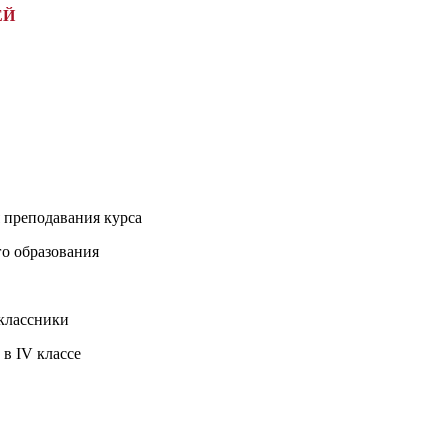
ЕЙ
я преподавания курса
го образования
оклассники
 в IV классе