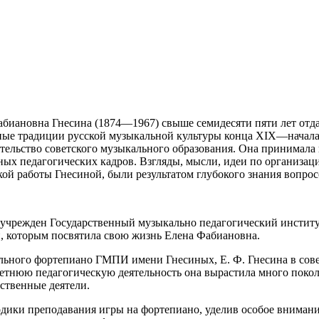
абиановна Гнесина (1874—1967) свыше семидесяти пяти лет отд
ные традиции русской музыкальной культуры конца XIX—начала
тельство советского музыкального образования. Она принимала
ых педагогических кадров. Взгляды, мысли, идеи по организа
й работы Гнесиной, были результатом глубокого знания вопросо
л учрежден Государственный музыкально педагогический инстит
, которым посвятила свою жизнь Елена Фабиановна.
льного фортепиано ГМПИ имени Гнесиных, Е. Ф. Гнесина в сове
летнюю педагогическую деятельность она вырастила много поко
ственные деятели.
дики преподавания игры на фортепиано, уделив особое внимани