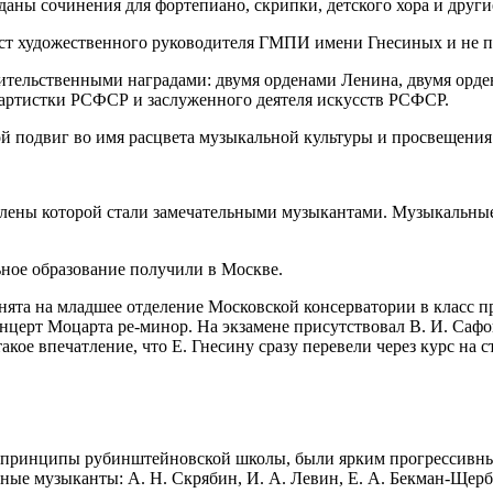
аны сочинения для фортепиано, скрипки, детского хора и други
ст художественного руководителя ГМПИ имени Гнесиных и не пр
тельственными наградами: двумя орденами Ленина, двумя орде
 артистки РСФСР и заслуженного деятеля искусств РСФСР.
 подвиг во имя расцвета музыкальной культуры и просвещения
члены которой стали замечательными музыкантами. Музыкальные
ное образование получили в Москве.
инята на младшее отделение Московской консерватории в класс п
онцерт Моцарта ре-минор. На экзамене присутствовал В. И. Саф
кое впечатление, что Е. Гнесину сразу перевели через курс на с
 принципы рубинштейновской школы, были ярким прогрессивным
тные музыканты: А. Н. Скрябин, И. А. Левин, Е. А. Бекман-Щерби