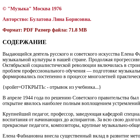
© "Музыка" Москва 1976
Авторство:
Булатова Лина Борисовна.
Формат: PDF Размер файла: 71.8 MB
СОДЕРЖАНИЕ
Выдающийся деятель русского и советского искусства Елена Ф
музыкальной культуры в нашей стране. Продолжая прогрессив
Октябрьской социалистической революции включилась в строи
проблем профессионального обучения — подготовке музыкальн
формировались постепенно в процессе многолетней практическо
{spoiler=ОТКРЫТЬ: - отрывок из учебника...}
В апреле 1944 года по решению Советского правительства бы
открытие явилось наиболее полным воплощением устремлений
Крупнейший педагог, профессор, заведующая кафедрой специа
воспитания от начинающих до аспирантов. За всю свою долго
прекрасные педагоги, композиторы, крупные музыкально-обще
Елена Фабиановна внесла существенный вклад в развитие мето