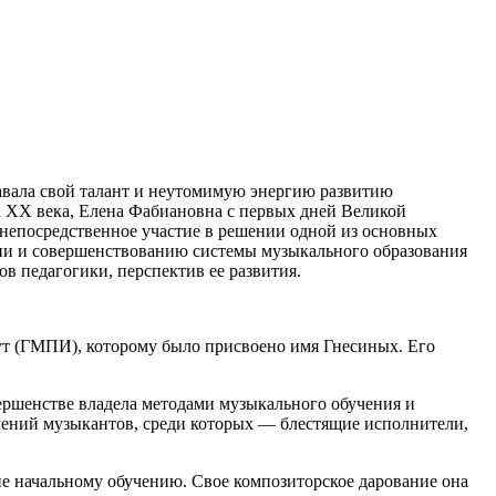
авала свой талант и неутомимую энергию развитию
 XX века, Елена Фабиановна с первых дней Великой
 непосредственное участие в решении одной из основных
ции и совершенствованию системы музыкального образования
в педагогики, перспектив ее развития.
ут (ГМПИ), которому было присвоено имя Гнесиных. Его
ршенстве владела методами музыкального обучения и
лений музыкантов, среди которых — блестящие исполнители,
е начальному обучению. Свое композиторское дарование она