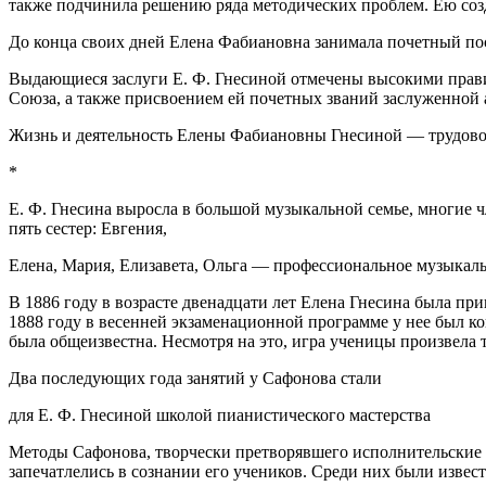
также подчинила решению ряда методических проблем. Ею созд
До конца своих дней Елена Фабиановна занимала почетный по
Выдающиеся заслуги Е. Ф. Гнесиной отмечены высокими прави
Союза, а также присвоением ей почетных званий заслуженной
Жизнь и деятельность Елены Фабиановны Гнесиной — трудовой
*
Е. Ф. Гнесина выросла в большой музыкальной семье, многие 
пять сестер:
Евгения,
Елена, Мария, Елизавета, Ольга — профессиональное музыкаль
В 1886 году в возрасте двенадцати лет Елена Гнесина была пр
1888 году в весенней экзаменационной программе у нее был к
была общеизвестна. Несмотря на это, игра ученицы произвела та
Два последующих года занятий у Сафонова стали
для Е. Ф. Гнесиной школой пианистического мастерства
Методы Сафонова, творчески претворявшего исполнительские
запечатлелись в сознании его учеников. Среди них были извес