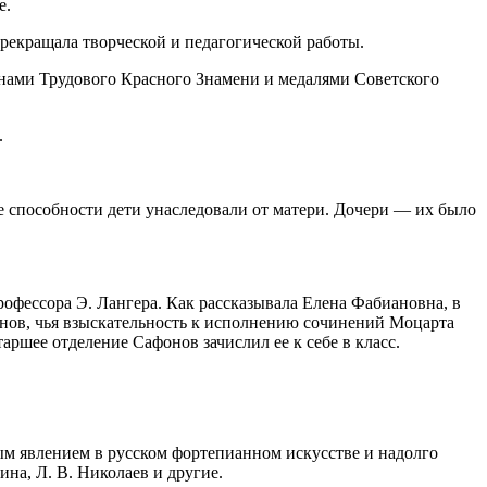
е.
екращала творческой и педагогической работы.
нами Трудового Красного Знамени и медалями Советского
.
 способности дети унаследовали от матери. Дочери — их было
рофессора Э. Лангера. Как рассказывала Елена Фабиановна, в
онов, чья взыскательность к исполнению сочинений Моцарта
таршее отделение Сафонов зачислил ее к себе в класс.
 явлением в русском фортепианном искусстве и надолго
на, Л. В. Николаев и другие.