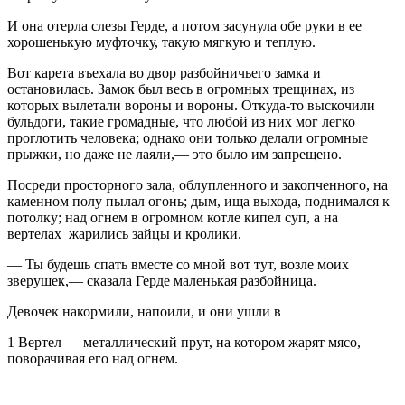
И она отерла слезы Герде, а потом засунула обе руки в ее
хорошенькую муфточку, такую мягкую и теплую.
Вот карета въехала во двор разбойничьего замка и
остановилась. Замок был весь в огромных трещинах, из
которых вылетали вороны и вороны. Откуда-то выскочили
бульдоги, такие громадные, что любой из них мог легко
проглотить человека; однако они только делали огромные
прыжки, но даже не лаяли,— это было им запрещено.
Посреди просторного зала, облупленного и закопченного, на
каменном полу пылал огонь; дым, ища выхода, поднимался к
потолку; над огнем в огромном котле кипел суп, а на
вертелах жарились зайцы и кролики.
—
Ты будешь спать вместе со мной вот тут, возле моих
зверушек,— сказала Герде маленькая разбойница.
Девочек накормили, напоили, и они ушли в
1 Вертел — металлический прут, на котором жарят мясо,
поворачивая его над огнем.