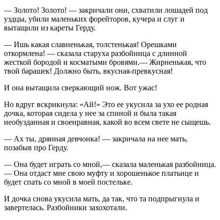
—
Золото! Золото! — закричали они, схватили лошадей под
уздцы, убили маленьких форейторов, кучера и слуг и
вытащили из кареты Герду.
—
Ишь какая славненькая, толстенькая! Орешками
откормлена! — сказала старуха разбойница с длинной
жесткой бородой и косматыми бровями.— Жирненькая, что
твой барашек! Должно быть, вкусная-превкусная!
И она вытащила сверкающий нож. Вот ужас!
Но вдруг вскрикнула: «Ай!» Это ее укусила за ухо ее родная
дочка, которая сидела у нее за спиной и была такая
необузданная и своенравная, какой во всем свете не сыщешь.
—
Ах ты, дрянная девчонка! — закричала на нее мать,
позабыв про Герду.
—
Она будет играть со мной,— сказала маленькая разбойница.
— Она отдаст мне свою муфту и хорошенькое платьице и
будет спать со мной в моей постельке.
И дочка снова укусила мать, да так, что та подпрыгнула и
завертелась. Разбойники захохотали.