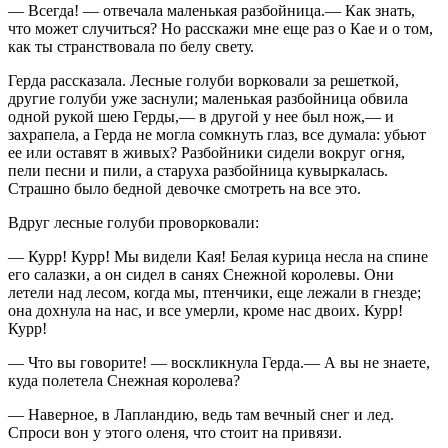
—
Всегда! — отвечала маленькая разбойница.— Как знать,
что может случиться? Но расскажи мне еще раз о Кае и о том,
как ты странствовала по белу свету.
Герда рассказала. Лесные голуби ворковали за решеткой,
другие голуби уже заснули; маленькая разбойница обвила
одной рукой шею Герды,— в другой у нее был нож,— и
захрапела, а Герда не могла сомкнуть глаз, все думала: убьют
ее или оставят в живых? Разбойники сидели вокруг огня,
пели песни и пили, а старуха разбойница кувыркалась.
Страшно было бедной девочке смотреть на все это.
Вдруг лесные голуби проворковали:
—
Курр! Курр! Мы видели Кая! Белая курица несла на спине
его салазки, а он сидел в санях Снежной королевы. Они
летели над лесом, когда мы, птенчики, еще лежали в гнезде;
она дохнула на нас, и все умерли, кроме нас двоих. Курр!
Курр!
—
Что вы говорите! — воскликнула Герда.— А вы не знаете,
куда полетела Снежная королева?
—
Наверное, в Лапландию, ведь там вечный снег и лед.
Спроси вон у этого оленя, что стоит на привязи.