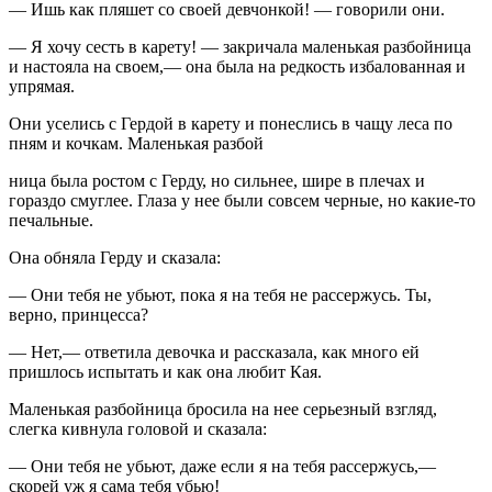
—
Ишь как пляшет со своей девчонкой! — говорили они.
—
Я хочу сесть в карету! — закричала маленькая разбойница
и настояла на своем,— она была на редкость избалованная и
упрямая.
Они уселись с Гердой в карету и понеслись в чащу леса по
пням и кочкам. Маленькая разбой
ница была ростом с Герду, но сильнее, шире в плечах и
гораздо смуглее. Глаза у нее были совсем черные, но какие-то
печальные.
Она обняла Герду и сказала:
—
Они тебя не убьют, пока я на тебя не рассержусь. Ты,
верно, принцесса?
—
Нет,— ответила девочка и рассказала, как много ей
пришлось испытать и как она любит Кая.
Маленькая разбойница бросила на нее серьезный взгляд,
слегка кивнула головой и сказала:
—
Они тебя не убьют, даже если я на тебя рассержусь,—
скорей уж я сама тебя убью!