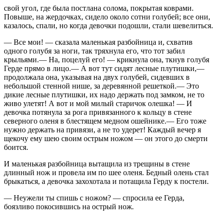
свой угол, где была постлана солома, покрытая коврами.
Повыше, на жердочках, сидело около сотни голубей; все они,
казалось, спали, но когда девочки подошли, стали шевелиться.
— Все мои! — сказала маленькая разбойница и, схватив
одного голубя за ноги, так тряхнула его, что тот забил
крыльями.— На, поцелуй его! — крикнула она, ткнув голубя
Герде прямо в лицо.— А вот тут сидят лесные плутишки,—
продолжала она, указывая на двух голубей, сидевших в
небольшой стенной нише, за деревянной решеткой.— Это
дикие лесные плутишки, их надо держать под замком, не то
живо улетят! А вот и мой милый старичок олешка! — И
девочка потянула за рога привязанного к кольцу в стене
северного оленя в блестящем медном ошейнике.— Его тоже
нужно держать на привязи, а не то удерет! Каждый вечер я
щекочу ему шею своим острым ножом — он этого до смерти
боится.
И маленькая разбойница вытащила из трещины в стене
длинный нож и провела им по шее оленя. Бедный олень стал
брыкаться, а девочка захохотала и потащила Герду к постели.
—
Неужели ты спишь с ножом? — спросила ее Герда,
боязливо покосившись на острый нож.