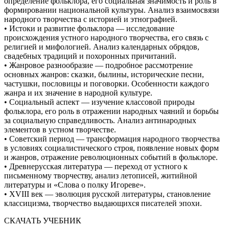
определение фольклора, его социальная значимость и роль в
формировании национальной культуры. Анализ взаимосвязи
народного творчества с историей и этнографией.
• Истоки и развитие фольклора — исследование
происхождения устного народного творчества, его связь с
религией и мифологией. Анализ календарных обрядов,
свадебных традиций и похоронных причитаний.
• Жанровое разнообразие — подробное рассмотрение
основных жанров: сказки, былины, исторические песни,
частушки, пословицы и поговорки. Особенности каждого
жанра и их значение в народной культуре.
• Социальный аспект — изучение классовой природы
фольклора, его роль в отражении народных чаяний и борьбы
за социальную справедливость. Анализ антинародных
элементов в устном творчестве.
• Советский период — трансформация народного творчества
в условиях социалистического строя, появление новых форм
и жанров, отражение революционных событий в фольклоре.
• Древнерусская литература — переход от устного к
письменному творчеству, анализ летописей, житийной
литературы и «Слова о полку Игореве».
• XVIII век — эволюция русской литературы, становление
классицизма, творчество выдающихся писателей эпохи.
СКАЧАТЬ УЧЕБНИК