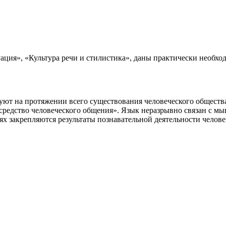
ция», «Культура речи и стилистика», даны практически необхо
вуют на протяжении всего существования человеческого общес
 средство человеческого общения». Язык неразрывно связан с м
х закрепляются результаты познавательной деятельности челове