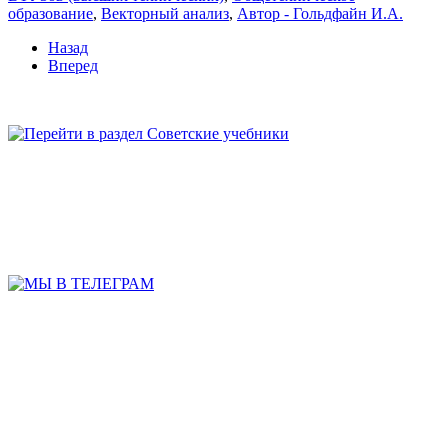
образование
,
Векторный анализ
,
Автор - Гольдфайн И.А.
Назад
Вперед