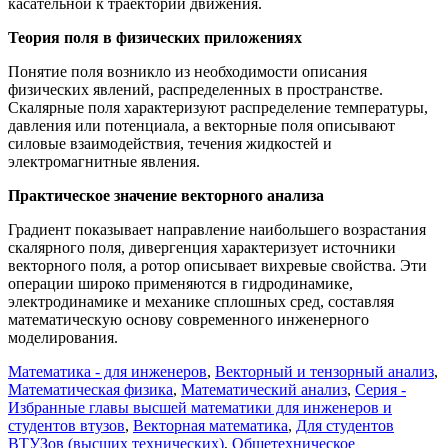
касательной к траектории движения.
Теория поля в физических приложениях
Понятие поля возникло из необходимости описания
физических явлений, распределенных в пространстве.
Скалярные поля характеризуют распределение температуры,
давления или потенциала, а векторные поля описывают
силовые взаимодействия, течения жидкостей и
электромагнитные явления.
Практическое значение векторного анализа
Градиент показывает направление наибольшего возрастания
скалярного поля, дивергенция характеризует источники
векторного поля, а ротор описывает вихревые свойства. Эти
операции широко применяются в гидродинамике,
электродинамике и механике сплошных сред, составляя
математическую основу современного инженерного
моделирования.
Математика - для инженеров
,
Векторный и тензорный анализ
,
Математическая физика
,
Математический анализ
,
Серия -
Избранные главы высшей математики для инженеров и
студентов втузов
,
Векторная математика
,
Для студентов
ВТУЗов (высших технических)
,
Общетехническое