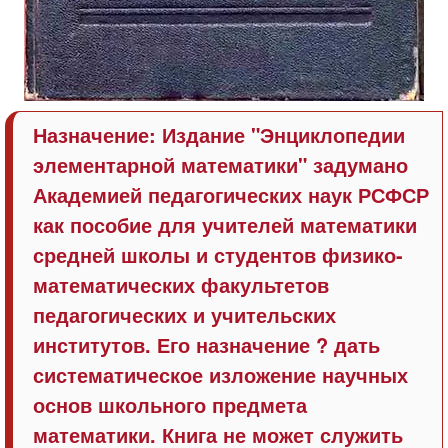
Назначение:
Издание "Энциклопедии
элементарной математики" задумано
Академией педагогических наук РСФСР
как пособие для учителей математики
средней школы и студентов физико-
математических факультетов
педагогических и учительских
институтов. Его назначение ? дать
систематическое изложение научных
основ школьного предмета
математики. Книга не может служить