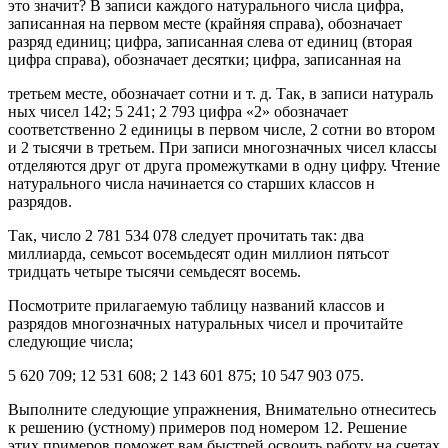
это значит? В записи каждого натурального числа цифра,
записанная на первом месте (крайняя справа), обозначает
разряд единиц; цифра, записанная слева от единиц (вторая
цифра справа), обозначает десятки; цифра, записанная на
третьем месте, обозначает сотни и т. д. Так, в записи натураль
ных чисел 142; 5 241; 2 793 цифра «2» обозначает
соответственно 2 единицы в первом числе, 2 сотни во втором
и 2 тысячи в третьем. При записи многозначных чисел классы
отделяются друг от друга промежутками в одну цифру. Чтение
натурального числа начинается со старших классов н
разрядов.
Так, число 2 781 534 078 следует прочитать так: два
миллиарда, семьсот восемьдесят один миллион пятьсот
тридцать четыре тысячи семьдесят восемь.
Посмотрите прилагаемую таблицу названий классов и
разрядов многозначных натуральных чисел и прочитайте
следующие числа;
5 620 709; 12 531 608; 2 143 601 875; 10 547 903 075.
Выполните следующие упражнения, Внимательно отнеситесь
к решению (устному) примеров под номером 12. Решение
этих примеров поможет вам быстрей освоить работу на счетах