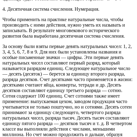
4. Десятичная система счисления. Нумерация.
Чтобы применить на практике натуральные числа, чтобы
производить с ними действия, нужно уметь их называть и
записывать. В результате многовекового исторического
развития была выработана десятичная система счисления.
За основу были взяты первые девять натуральных чисел: 1, 2,
3, 4, 5, 6, 7, 8 и 9. Для них были установлены названия и
особые письменные значки — цифры. Эти первые девять
натуральных чисел составляют первый разряд, который
называется разрядом единиц. Следующее натуральное число
— десять (десяток) — берется за единицу второго разряда,
разряда десятков. Счет десятками часто применяется в жизни:
десятками считают яйца, конверты, тетради и др. Десять
десятков составляют единицу третьего разряда — сотню.
Сотня содержит 100 единиц. Счет сотнями также имеет
применение: выпускаемая цехом, заводом продукция часто
учитывается не только поштучно, но и сотнями. Десять сотен
принимают за единицу следующего, четвертого разряда
натуральных чисел, разряда тысяч. Десять тысяч составляют
единицу пятого разряда — десятков тысяч и т. д. В четвертом
классе вы выполняли действия с числами, меньшими
миллиона. Но счет можно продолжить и дальше, образуя