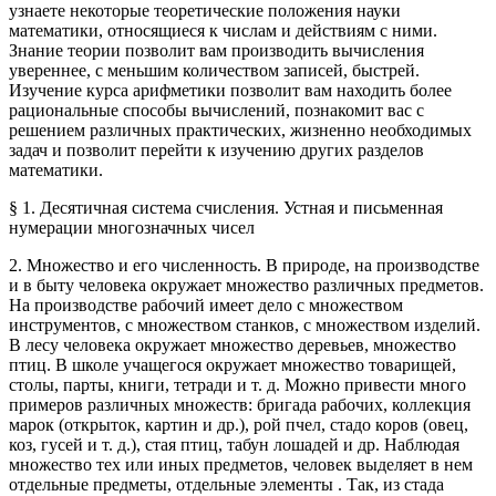
узнаете некоторые теоретические положения науки
математики, относящиеся к числам и действиям с ними.
Знание теории позволит вам производить вычисления
увереннее, с меньшим количеством записей, быстрей.
Изучение курса арифметики позволит вам находить более
рациональные способы вычислений, познакомит вас с
решением различных практических, жизненно необходимых
задач и позволит перейти к изучению других разделов
математики.
§ 1. Десятичная система счисления. Устная и письменная
нумерации многозначных чисел
2. Множество и его численность. В природе, на производстве
и в быту человека окружает множество различных предметов.
На производстве рабочий имеет дело с множеством
инструментов, с множеством станков, с множеством изделий.
В лесу человека окружает множество деревьев, множество
птиц. В школе учащегося окружает множество товарищей,
столы, парты, книги, тетради и т. д. Можно привести много
примеров различных множеств: бригада рабочих, коллекция
марок (открыток, картин и др.), рой пчел, стадо коров (овец,
коз, гусей и т. д.), стая птиц, табун лошадей и др. Наблюдая
множество тех или иных предметов, человек выделяет в нем
отдельные предметы, отдельные элементы . Так, из стада