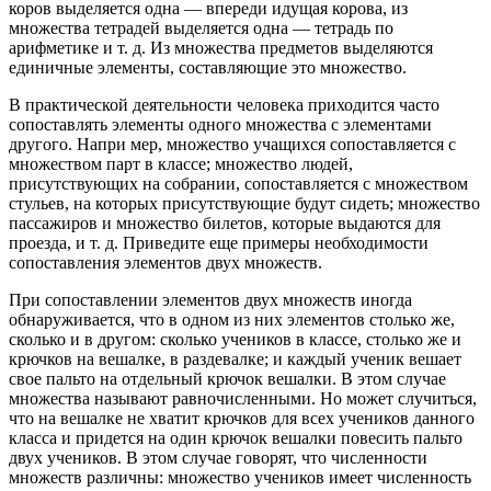
коров выделяется одна — впереди идущая корова, из
множества тетрадей выделяется одна — тетрадь по
арифметике и т. д. Из множества предметов выделяются
единичные элементы, составляющие это множество.
В практической деятельности человека приходится часто
сопоставлять элементы одного множества с элементами
другого. Напри мер, множество учащихся сопоставляется с
множеством парт в классе; множество людей,
присутствующих на собрании, сопоставляется с множеством
стульев, на которых присутствующие будут сидеть; множество
пассажиров и множество билетов, которые выдаются для
проезда, и т. д. Приведите еще примеры необходимости
сопоставления элементов двух множеств.
При сопоставлении элементов двух множеств иногда
обнаруживается, что в одном из них элементов столько же,
сколько и в другом: сколько учеников в классе, столько же и
крючков на вешалке, в раздевалке; и каждый ученик вешает
свое пальто на отдельный крючок вешалки. В этом случае
множества называют равночисленными. Но может случиться,
что на вешалке не хватит крючков для всех учеников данного
класса и придется на один крючок вешалки повесить пальто
двух учеников. В этом случае говорят, что численности
множеств различны: множество учеников имеет численность