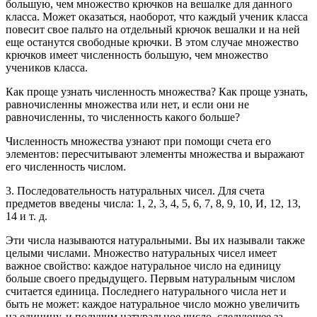
большую, чем множество крючков на вешалке для данного
класса. Может оказаться, наоборот, что каждый ученик класса
повесит свое пальто на отдельный крючок вешалки и на ней
еще останутся свободные крючки. В этом случае множество
крючков имеет численность большую, чем множество
учеников класса.
Как проще узнать численность множества? Как проще узнать,
равночисленны множества или нет, и если они не
равночисленны, то численность какого больше?
Численность множества узнают при помощи счета его
элементов: пересчитывают элементы множества и выражают
его численность числом.
3. Последовательность натуральных чисел. Для счета
предметов введены числа: 1, 2, 3, 4, 5, 6, 7, 8, 9, 10, И, 12, 13,
14 и т. д.
Эти числа называются натуральными. Вы их называли также
целыми числами. Множество натуральных чисел имеет
важное свойство: каждое натуральное число на единицу
больше своего предыдущего. Первым натуральным числом
считается единица. Последнего натурального числа нет и
быть не может: каждое натуральное число можно увеличить
на единицу, и получим натуральное число, следующее за