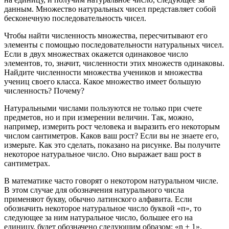
данным. Множество натуральных чисел представляет собой
бесконечную последовательность чисел.
Чтобы найти численность множества, пересчитывают его
элементы с помощью последовательности натуральных чисел.
Если в двух множествах окажется одинаковое число
элементов, то, значит, численности этих множеств одинаковы.
Найдите численности множества учеников и множества
учениц своего класса. Какое множество имеет большую
численность? Почему?
Натуральными числами пользуются не только при счете
предметов, но и при измерении величин. Так, можно,
например, измерить рост человека и выразить его некоторым
числом сантиметров. Каков ваш рост? Если вы не знаете его,
измерьте. Как это сделать, показано на рисунке. Вы получите
некоторое натуральное число. Оно выражает ваш рост в
сантиметрах.
В математике часто говорят о некотором натуральном числе.
В этом случае для обозначения натурального числа
применяют букву, обычно латинского алфавита. Если
обозначить некоторое натуральное число буквой «п», то
следующее за ним натуральное число, большее его на
единицу, будет обозначено следующим образом: «n + 1».