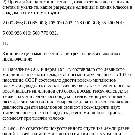
2) Прочитайте написанные числа, отложите каждое из них на
счетах и укажите, какие разрядные единицы и каких классов в
каждом из них отсутствуют:
2 000 856; 80 065 003; 705 030 402; 126 000 308; 35 300 601;
5 000 986 010; 500 770 032.
11.
Запишите цифрами все числа, встречающиеся выданных
предложениях:
1) Население СССР перед 1941 г. составляло сто девяносто
миллионов шестьсот семьдесят восемь тысяч человек; в 1959 г.
население СССР составляло двести восемь миллионов
восемьсот двадцать шесть тысяч человек, т. е. увеличилось на
восемнадцать миллионов сто сорок восемь тысяч человек; за
те же годы численность городского населения увеличилась с
шестидесяти миллионов четырехсот девяти тысяч человек до
девяноста девяти миллионов семисот восьмидесяти двух
тысяч человек, т. е. на тридцать девять миллионов триста
семьдесят три тысячи человек.
2) Вес 3-го советского искусственного спутника Земли равен
одной тысяче тремстам двадцати семи килограммам; при