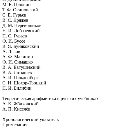
М. Е. Головин
Т. Ф. Осиповский
С. Е. Гурьев
В. С. Кряжев
Д. М. Перевощиков
Н. И. Лобачевский
П. С. Гурьев
Ф. И. Буссе
В. Я. Буняковский
А. Львов
А. Ф. Малинин
Ф. И. Симашко
В. А. Евтушевский
B. А. Латышев
А. И. Гольденберг
C. И. Шохор-Троцкий
Н. И. Билибин
Теоретическая арифметика в русских учебниках
А. К. Жбиковский
А. П. Киселёв
Хронологический указатель
Примечания