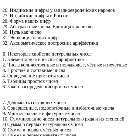
26. Индийские цифры у западноевропейских народов
27. Индийские цифры в России
28. Форма наших цифр
29. Абстрактные числа. Единица как число
30. Нуль как число
31. Эволюция наших цифр
32. Аксиоматическое построение арифметики
II. Некоторые свойства натуральных чисел
1. Элементарная и высшая арифметика
2. Числа количественные и порядковые, чётные и нечётные
3. Простые и составные числа
4. Определение простоты чисел
5. Таблицы простых чисел
6. Закон распределения простых чисел
7. Делимость составных чисел
8. Совершенные, недостаточные и избыточные числа
9. Многоугольные и фигурные числа
10. Суммирование чисел натурального ряда и их степеней
а) Сумма n первых натуральных чисел
б) Сумма n первых чётных чисел
в) Сумма n первых нечётных чисел