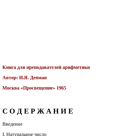
Книга для преподавателей арифметики
Автор: И.Я. Депман
Москва «Просвещение» 1965
С О Д Е Р Ж А Н И Е
Введение
I. Натуральное число