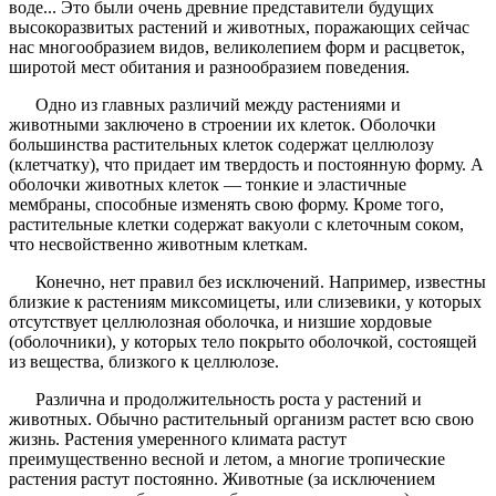
воде... Это были очень древние представители будущих
высокоразвитых растений и животных, поражающих сейчас
нас многообразием видов, великолепием форм и расцветок,
широтой мест обитания и разнообразием поведения.
Одно из главных различий между растениями и
животными заключено в строении их клеток. Оболочки
большинства растительных клеток содержат целлюлозу
(клетчатку), что придает им твердость и постоянную форму. А
оболочки животных клеток — тонкие и эластичные
мембраны, способные изменять свою форму. Кроме того,
растительные клетки содержат вакуоли с клеточным соком,
что несвойственно животным клеткам.
Конечно, нет правил без исключений. Например, известны
близкие к растениям миксомицеты, или слизевики, у которых
отсутствует целлюлозная оболочка, и низшие хордовые
(оболочники), у которых тело покрыто оболочкой, состоящей
из вещества, близкого к целлюлозе.
Различна и продолжительность роста у растений и
животных. Обычно растительный организм растет всю свою
жизнь. Растения умеренного климата растут
преимущественно весной и летом, а многие тропические
растения растут постоянно. Животные (за исключением