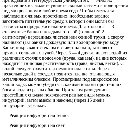
преподавать в Петербургском университет. Многих
простейших вы можете увидеть своими глазами в поле зрения
под микроскопом в любое время года. Чтобы иметь для
наблюдения живых простейших, необходимо заранее
заготовить питательную среду, в которой они могли бы
развиваться продолжительное время. Для этого в 2 — 3
стеклянные банки накладывают слой (толщиной 2
сантиметра) нарезанных листьев или сенной трухи, а сверху
наливают (1/3 банки) дождевую или водопроводную воду.
Банки покрывают стеклом и ставят на окно, затеняя от
прямых солнечных лучей. Через 3 — 4 дня заливают водой из
различных стоячих водоемов (пруда, канавы), на дне которых
находится гниющая растительность (трава, листья, ветки). С
водой следует захватить и немного ила со дна. Через
несколько дней в сосудах появится пленка, отливающая
металлическим блеском. Просматривая под микроскопом
капли воды, можно убедиться, какими видами простейших
богата вода из разных банок. При таком разведении
простейших сначала появляются разные виды мелких
инфузорий, затем амебы и наконец (через 15 дней)
инфузории-туфельки.
Реакция инфузорий на тепло.
Реакция инфузорий на свет.