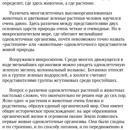
определит, где здесь животное, а где растение.
Различать многоклеточных высокоорганизованных
животных и цветковые зеленые растения человек научился
очень давно. Здесь различия между представителями двух
основных царств природы очень четкие и очевидные. Но в
микроскопическом мире, где обитают мельчайшие
одноклеточные организмы, почти невозможно точно назвать
«растением» или «животным» одноклеточного представителя
живой природы.
Вооружимся микроскопом. Среди многих движущихся в
воде мельчайших организмов можно увидеть одноклеточную
зеленую эвглену, колониальный вольвокс. Ботаники относят
их к группе зеленых водорослей, а зоологи считают
представителями группы жгутиковых среди простейших.
Вопрос о различии одноклеточных растений и животных
настолько сложен, что окончательно не решен еще до сих пор.
Ясно одно: и растения и животные очень близки и
родственны, образуя единый органический мир. Они имеют
общее историческое происхождение: на заре образования
органической жизни в огромном океане Земли появились
первые живые одноклеточные организмы. Они были сходны
и по строению, и по способу питания, и по передвижению в