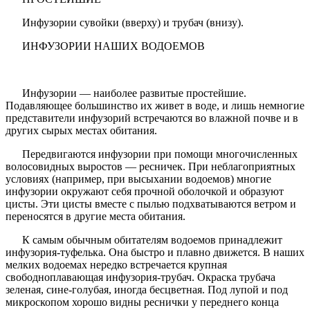
Инфузории сувойки (вверху) и трубач (внизу).
ИНФУЗОРИИ НАШИХ ВОДОЕМОВ
Инфузории — наиболее развитые простейшие.
Подавляющее большинство их живет в воде, и лишь немногие
представители инфузорий встречаются во влажной почве и в
других сырых местах обитания.
Передвигаются инфузории при помощи многочисленных
волосовидных выростов — ресничек. При неблагоприятных
условиях (например, при высыхании водоемов) многие
инфузории окружают себя прочной оболочкой и образуют
цисты. Эти цисты вместе с пылью подхватываются ветром и
переносятся в другие места обитания.
К самым обычным обитателям водоемов принадлежит
инфузория-туфелька. Она быстро и плавно движется. В наших
мелких водоемах нередко встречается крупная
свободноплавающая инфузория-трубач. Окраска трубача
зеленая, сине-голубая, иногда бесцветная. Под лупой и под
микроскопом хорошо видны реснички у переднего конца