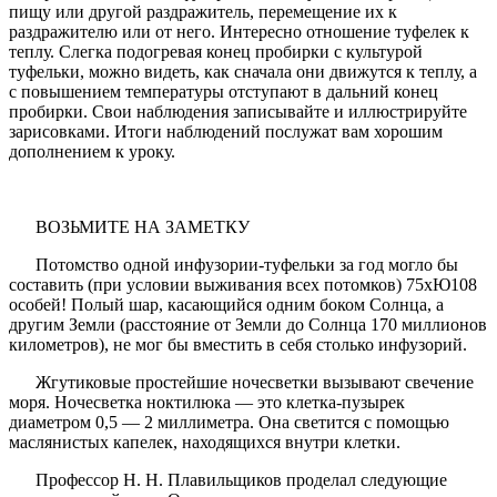
пищу или другой раздражитель, перемещение их к
раздражителю или от него. Интересно отношение туфелек к
теплу. Слегка подогревая конец пробирки с культурой
туфельки, можно видеть, как сначала они движутся к теплу, а
с повышением температуры отступают в дальний конец
пробирки. Свои наблюдения записывайте и иллюстрируйте
зарисовками. Итоги наблюдений послужат вам хорошим
дополнением к уроку.
ВОЗЬМИТЕ НА ЗАМЕТКУ
Потомство одной инфузории-туфельки за год могло бы
составить (при условии выживания всех потомков) 75хЮ108
особей! Полый шар, касающийся одним боком Солнца, а
другим Земли (расстояние от Земли до Солнца 170 миллионов
километров), не мог бы вместить в себя столько инфузорий.
Жгутиковые простейшие ночесветки вызывают свечение
моря. Ночесветка ноктилюка — это клетка-пузырек
диаметром 0,5 — 2 миллиметра. Она светится с помощью
маслянистых капелек, находящихся внутри клетки.
Профессор Н. Н. Плавильщиков проделал следующие