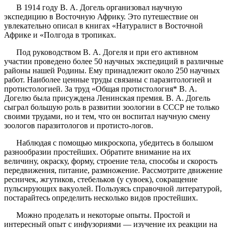
В 1914 году В. А. Догель организовал научную
экспедицию в Восточную Африку. Это путешествие он
увлекательно описал в книгах «Натуралист в Восточной
Африке и «Полгода в тропиках.
Под руководством В. А. Догеля и при его активном
участии проведено более 50 научных экспедиций в различные
районы нашей Родины. Ему принадлежит около 250 научных
работ. Наиболее ценные труды связаны с паразитологией и
протистологией. За труд «Общая протистология* В. А.
Догелю была присуждена Ленинская премия. В. А. Догель
сыграл большую роль в развитии зоологии в СССР не только
своими трудами, но и тем, что он воспитал научную смену
зоологов паразитологов и протисто-логов.
Наблюдая с помощью микроскопа, убедитесь в большом
разнообразии простейших. Обратите внимание на их
величину, окраску, форму, строение тела, способы и скорость
передвижения, питание, размножение. Рассмотрите движение
ресничек, жгутиков, стебельков (у сувоек), сокращение
пульсирующих вакуолей. Пользуясь справочной литературой,
постарайтесь определить несколько видов простейших.
Можно проделать и некоторые опыты. Простой и
интересный опыт с инфузориями — изучение их реакции на