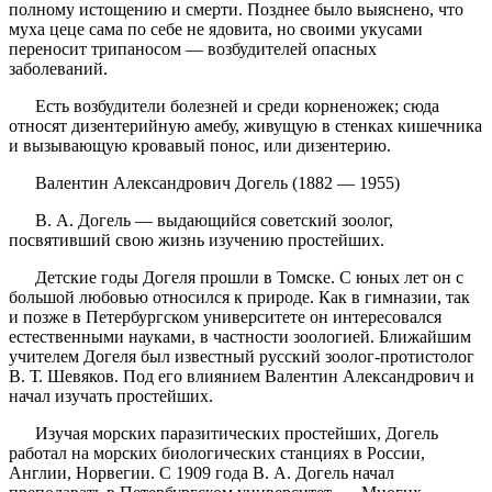
полному истощению и смерти. Позднее было выяснено, что
муха цеце сама по себе не ядовита, но своими укусами
переносит трипаносом — возбудителей опасных
заболеваний.
Есть возбудители болезней и среди корненожек; сюда
относят дизентерийную амебу, живущую в стенках кишечника
и вызывающую кровавый понос, или дизентерию.
Валентин Александрович Догель (1882 — 1955)
В. А. Догель — выдающийся советский зоолог,
посвятивший свою жизнь изучению простейших.
Детские годы Догеля прошли в Томске. С юных лет он с
большой любовью относился к природе. Как в гимназии, так
и позже в Петербургском университете он интересовался
естественными науками, в частности зоологией. Ближайшим
учителем Догеля был известный русский зоолог-протистолог
В. Т. Шевяков. Под его влиянием Валентин Александрович и
начал изучать простейших.
Изучая морских паразитических простейших, Догель
работал на морских биологических станциях в России,
Англии, Норвегии. С 1909 года В. А. Догель начал