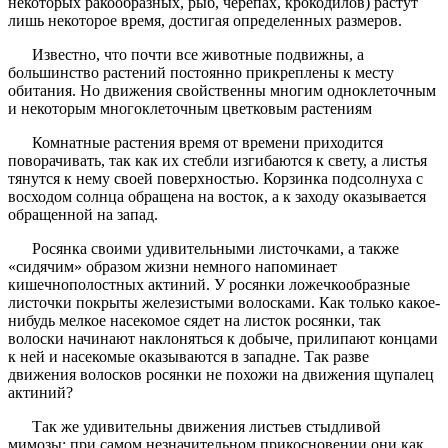
некоторых ракообразных, рыб, черепах, крокодилов) растут
лишь некоторое время, достигая определенных размеров.
Известно, что почти все животные подвижны, а
большинство растений постоянно прикреплены к месту
обитания. Но движения свойственны многим одноклеточным
и некоторым многоклеточным цветковым растениям
Комнатные растения время от времени приходится
поворачивать, так как их стебли изгибаются к свету, а листья
тянутся к нему своей поверхностью. Корзинка подсолнуха с
восходом солнца обращена на восток, а к заходу оказывается
обращенной на запад.
Росянка своими удивительными листочками, а также
«сидячим» образом жизни немного напоминает
кишечнополостных актиний. У росянки ложечкообразные
листочки покрыты железистыми волосками. Как только какое-
нибудь мелкое насекомое сядет на листок росянки, так
волоски начинают наклоняться к добыче, прилипают концами
к ней и насекомые оказываются в западне. Так разве
движения волосков росянки не похожи на движения щупалец
актиний?
Так же удивительны движения листьев стыдливой
мимозы: при самом незначительном прикосновении они как