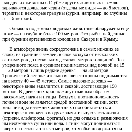
ряд других животных. Глубже других животных в землю
зарываются дождевые черви (отдельные виды — до 8 метров),
термиты и некоторые грызуны (сурки, например, до глубины
5 — 6 метров).
Однако в подземных водоемах животные обнаружены еще
ниже — на глубине более 100 метров. Это рыбы, найденные
при бурении артезианских колодцев в Сахаре и в Крыму.
В атмосфере жизнь сосредоточена в самых нижних ее
слоях, на границе с землей, в слое воздуха от нескольких
сантиметров до нескольких десятков метров толщиной. Леса
умеренного пояса в среднем поднимаются над почвой на 15
— 20 метров и лишь редкие деревья — на 30 метров.
Тропический лес значительно выше: его кроны поднимаются
на высоту 40 — 45 метров. Самые высокие деревья —
некоторые виды эвкалиптов и секвой, достигающие 150
метров. В древесных кронах живут главным образом
насекомые, пауки и птицы. Воздух в противоположность
почве и воде не является средой постоянной жизни, хотя
многие виды наземных животных способны летать, а
некоторые проводят в воздухе значительную часть жизни
(стрижи, альбатросы, фрегаты), но для отдыха и размножения
им необходима суша или вода. Птицы могут подниматься
вверх на несколько тысяч метров, хотя обычно держатся на