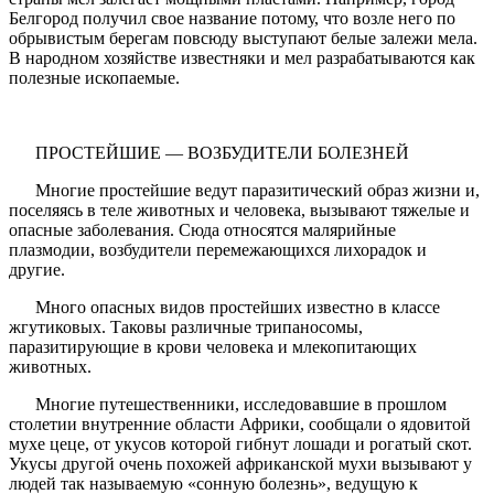
Белгород получил свое название потому, что возле него по
обрывистым берегам повсюду выступают белые залежи мела.
В народном хозяйстве известняки и мел разрабатываются как
полезные ископаемые.
ПРОСТЕЙШИЕ — ВОЗБУДИТЕЛИ БОЛЕЗНЕЙ
Многие простейшие ведут паразитический образ жизни и,
поселяясь в теле животных и человека, вызывают тяжелые и
опасные заболевания. Сюда относятся малярийные
плазмодии, возбудители перемежающихся лихорадок и
другие.
Много опасных видов простейших известно в классе
жгутиковых. Таковы различные трипаносомы,
паразитирующие в крови человека и млекопитающих
животных.
Многие путешественники, исследовавшие в прошлом
столетии внутренние области Африки, сообщали о ядовитой
мухе цеце, от укусов которой гибнут лошади и рогатый скот.
Укусы другой очень похожей африканской мухи вызывают у
людей так называемую «сонную болезнь», ведущую к