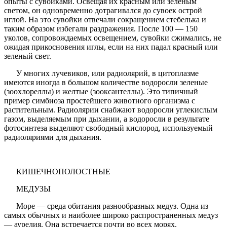
опыты с сувойками. Освещая их красным или зеленым
светом, он одновременно дотрагивался до сувоек острой
иглой. На это сувойки отвечали сокращением стебелька и
таким образом избегали раздражения. После 100 — 150
уколов, сопровождаемых освещением, сувойки сжимались, не
ожидая прикосновения иглы, если на них падал красный или
зеленый свет.
У многих лучевиков, или радиолярий, в цитоплазме
имеются иногда в большом количестве водоросли зеленые
(зоохлореллы) и желтые (зооксантеллы). Это типичный
пример симбиоза простейшего животного организма с
растительным. Радиолярии снабжают водоросли углекислым
газом, выделяемым при дыхании, а водоросли в результате
фотосинтеза выделяют свободный кислород, используемый
радиоляриями для дыхания.
КИШЕЧНОПОЛОСТНЫЕ
МЕДУЗЫ
Море — среда обитания разнообразных медуз. Одна из
самых обычных и наиболее широко распространенных медуз
— аурелия. Она встречается почти во всех морях.