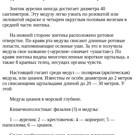
Зонтик аурелии иногда достигает диаметра 40
сантиметров. Эту медузу легко узнать по розоватой или
лиловатой окраске и четырем округлым половым железам в
средней части зонтика.
На нижней стороне зонтика расположено ротовое
отверстие. По краям рта медузы свисают длинные ротовые
лопасти, напоминающие ослиные уши. За это и получила
медуза свое название («аурелия» означает «ушастая»). По
краям зонтика видны многочисленные короткие щупальца, а
также 8 краевых телец, несущих органы чувств.
Настоящий гигант среди медуз — полярная (арктическая)
медуза, или цианея. Известны ее особи диаметром до 2 метров
со свисающими щупальцами длиной до 20 — 30 метров. У
этой
Медуза цианея в морской глубине.
Кишечнополостные: физалия (3) и медузы:
1 — аурелия; 2 — крестовичок: 4 — корнерот; 5 —
папиллома; 6 — цианея.