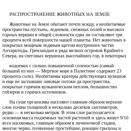
РАСПРОСТРАНЕНИЕ ЖИВОТНЫХ НА ЗЕМЛЕ
Животные на Земле обитают почти всюду, а необитаемые
пространства пустынь, ледников, снежных полей и высоких
горных вершин в общей сложности едва ли составляют три
процента всей поверхности нашей планеты. Нет животных в
покрытых мощным ледяным щитом внутренних частях
Антарктиды, Гренландии и ряда мелких островов Крайнего
Севера, на снеговых вершинах высочайших гор, в некоторых
водоемах с сильно повышенной соленостью (самый
большой из них — Мертвое море в Палестине содержит 23
процента соли). Необитаемы кратеры действующих вулканов
и еще не застывшие лавовые потоки да пространства,
покрытые горячим вулканическим пеплом, большинство
гейзеров и горячих источников.
На суше организмы населяют главным образом верхние
слои почвы толщиной в несколько десятков сантиметров,
редко — в несколько метров. В этом слое располагается
основная масса подземных частей растений и здесь живут 9/10
всех насекомых, главным образом в личиночной стадии,
многие черви, почвенные простейшие, роющие грызуны и