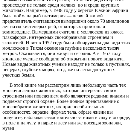
происходят не только среди мелких, но и среди крупных
животных. Например, в 1938 году у берегов Южной Африки
была поймана рыба латимерия — первый живой
представитель считавшихся вымершими около 70 миллионов
лет назад кистеперых рыб, от которых произошли
земноводные. Вымершими считали и моллюсков из класса
плакофоров, интересных своеобразными строением и
экологией. И вот в 1952 году были обнаружены два вида этих
моллюсков в Тихом океане на глубине нескольких тысяч
метров. Оказывается, они живут и сегодня. А в 1957 году
японские ученые сообщили об открытии нового вида кита.
Новые виды животных ученые находят не только в пустынях,
пещерах, глубоких морях, но даже на легко доступных
участках Земли.
В этой книге мы рассмотрим лишь небольшую часть тех
многочисленных животных, которые интересны своим
строением или поведением либо являются редкими видами и
подлежат строгой охране. Более полное представление о
многообразии животных, их приспособительных
особенностях, окраске, формах тела, образе жизни вы
получите, наблюдая самостоятельно за ними в саду и огороде,
в поле и на лугу, в парке и лесу или же посещая зоопарки,
музеи.