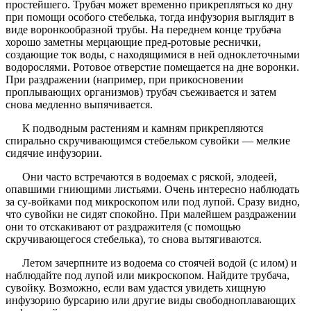
простейшего. Трубач может временно прикрепляться ко дну
при помощи особого стебелька, тогда инфузория выглядит в
виде воронкообразной трубы. На переднем конце трубача
хорошо заметны мерцающие пред-ротовые реснички,
создающие ток воды, с находящимися в ней одноклеточными
водорослями. Ротовое отверстие помещается на дне воронки.
При раздражении (например, при прикосновении
проплывающих организмов) трубач съеживается и затем
снова медленно выпячивается.
К подводным растениям и камням прикрепляются
спирально скручивающимся стебельком сувойки — мелкие
сидячие инфузории.
Они часто встречаются в водоемах с ряской, элодеей,
опавшими гниющими листьями. Очень интересно наблюдать
за су-войками под микроскопом или под лупой. Сразу видно,
что сувойки не сидят спокойно. При малейшем раздражении
они то отскакивают от раздражителя (с помощью
скручивающегося стебелька), то снова вытягиваются.
Летом зачерпните из водоема со стоячей водой (с илом) и
наблюдайте под лупой или микроскопом. Найдите трубача,
сувойку. Возможно, если вам удастся увидеть хищную
инфузорию бурсарию или другие виды свободноплавающих