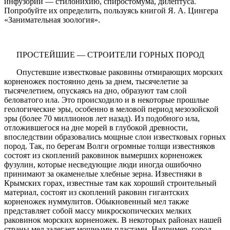
инфузорий — стилонихию, спиростомума, дилептуса.
Попробуйте их определить, пользуясь книгой Я. А. Цингера
«Занимательная зоология».
ПРОСТЕЙШИЕ — СТРОИТЕЛИ ГОРНЫХ ПОРОД
Опустевшие известковые раковины отмирающих морских
корненожек постоянно день за днем, тысячелетие за
тысячелетием, опускаясь на дно, образуют там слой
беловатого ила. Это происходило и в некоторые прошлые
геологические эры, особенно в меловой период мезозойской
эры (более 70 миллионов лет назад). Из подобного ила,
отложившегося на дне морей в глубокой древности,
впоследствии образовались мощные слои известковых горных
пород. Так, по берегам Волги огромные толщи известняков
состоят из скоплений раковинок вымерших корненожек
фузулин, которые несведующие люди иногда ошибочно
принимают за окаменелые хлебные зерна. Известняки в
Крымских горах, известные там как хороший строительный
материал, состоят из скоплений раковин гигантских
корненожек нуммулитов. Обыкновенный мел также
представляет собой массу микроскопических мелких
раковинок морских корненожек. В некоторых районах нашей
страны мел залегает мощными пластами. Например, город