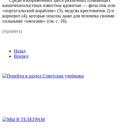
Среди изображенных здесь различных плавающих
кишечнополостных известны ядовитые — физа.тия, или
«португальский кораблик» (3), медузы крестовичок 2) и
корнерот (4), которые опасны даже для человека своими
сильными «ожогами» (см. с. 18).
{/spoilers}
Назад
Вперед