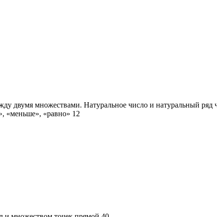
ежду двумя множествами. Натуральное число и натуральный ряд ч
, «меньше», «равно» 12
л и множеством точек прямой 40