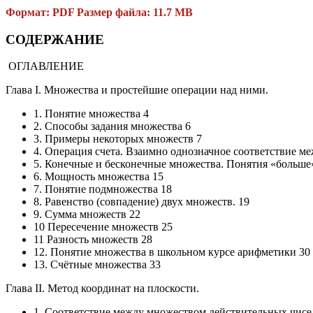
Формат: PDF Размер файла: 11.7 MB
СОДЕРЖАНИЕ
ОГЛАВЛЕНИЕ
Глава I. Множества и простейшие операции над ними.
1. Понятие множества 4
2. Способы задания множества 6
3. Примеры некоторых множеств 7
4. Операция счета. Взаимно однозначное соответствие м
5. Конечные и бесконечные множества. Понятия «больше»
6. Мощность множества 15
7. Понятие подмножества 18
8. Равенство (совпадение) двух множеств. 19
9. Сумма множеств 22
10 Пересечение множеств 25
11 Разность множеств 28
12. Понятие множества в школьном курсе арифметики 30
13. Счётные множества 33
Глава II. Метод координат на плоскости.
1. Соответствие между множеством действительных чисе