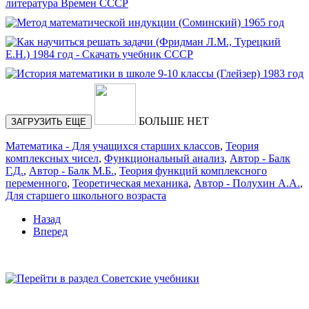
БОЛЬШЕ НЕТ
ЗАГРУЗИТЬ ЕЩЕ
Математика - Для учащихся старших классов
,
Теория
комплексных чисел
,
Функциональный анализ
,
Автор - Балк
Г.Д.
,
Автор - Балк М.Б.
,
Теория функций комплексного
переменного
,
Теоретическая механика
,
Автор - Полухин А.А.
,
Для старшего школьного возраста
Назад
Вперед