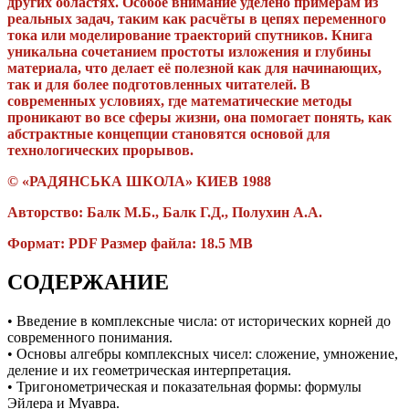
других областях. Особое внимание уделено примерам из
реальных задач, таким как расчёты в цепях переменного
тока или моделирование траекторий спутников. Книга
уникальна сочетанием простоты изложения и глубины
материала, что делает её полезной как для начинающих,
так и для более подготовленных читателей. В
современных условиях, где математические методы
проникают во все сферы жизни, она помогает понять, как
абстрактные концепции становятся основой для
технологических прорывов.
© «РАДЯНСЬКА ШКОЛА» КИЕВ 1988
Авторство: Балк М.Б., Балк Г.Д., Полухин А.А.
Формат: PDF Размер файла: 18.5 MB
СОДЕРЖАНИЕ
• Введение в комплексные числа: от исторических корней до
современного понимания.
• Основы алгебры комплексных чисел: сложение, умножение,
деление и их геометрическая интерпретация.
• Тригонометрическая и показательная формы: формулы
Эйлера и Муавра.