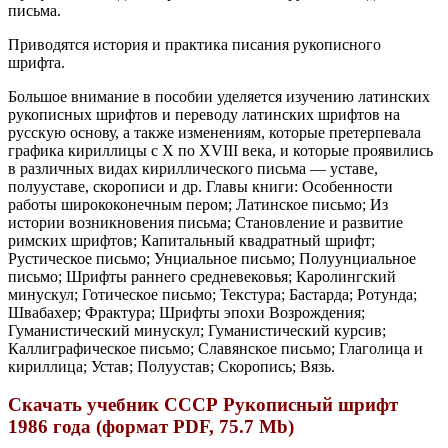
письма.
Приводятся история и практика писания рукописного
шрифта.
Большое внимание в пособии уделяется изучению латинских
рукописных шрифтов и переводу латинских шрифтов на
русскую основу, а также изменениям, которые претерпевала
графика кириллицы с X по XVIII века, и которые проявились
в различных видах кириллического письма — уставе,
полууставе, скорописи и др. Главы книги: Особенности
работы ширококонечным пером; Латинское письмо; Из
истории возникновения письма; Становление и развитие
римских шрифтов; Капитальный квадратный шрифт;
Рустическое письмо; Унциальное письмо; Полуунциальное
письмо; Шрифты раннего средневековья; Каролингский
минускул; Готическое письмо; Текстура; Бастарда; Ротунда;
Швабахер; Фрактура; Шрифты эпохи Возрождения;
Гуманистический минускул; Гуманистический курсив;
Каллиграфическое письмо; Славянское письмо; Глаголица и
кириллица; Устав; Полуустав; Скоропись; Вязь.
Скачать учебник СССР Рукописный шрифт
1986 года (формат PDF, 75.7 Mb)