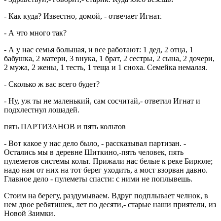
- Как куда? Известно, домой, - отвечает Игнат.
- А что много так?
- А у нас семья большая, и все работают: 1 дед, 2 отца, 1
бабушка, 2 матери, 3 внука, 1 брат, 2 сестры, 2 сына, 2 дочери,
2 мужа, 2 жены, 1 тесть, 1 теща и 1 сноха. Семейка немалая.
- Сколько ж вас всего будет?
- Ну, уж ты не маленький, сам сосчитай,- ответил Игнат и
подхлестнул лошадей.
пять ПАРТИЗАНОВ и пять кольтов
- Вот какое у нас дело было, - рассказывал партизан. -
Остались мы в деревне Шиткино,-пять человек, пять
пулеметов системы кольт. Прижали нас белые к реке Бирюле;
надо нам от них на тот берег уходить, а мост взорван давно.
Главное дело - пулеметы спасти: с ними не поплывешь.
Стоим на берегу, раздумываем. Вдруг подплывает челнок, в
нем двое ребятишек, лет по десяти,- старые наши приятели, из
Новой Заимки.