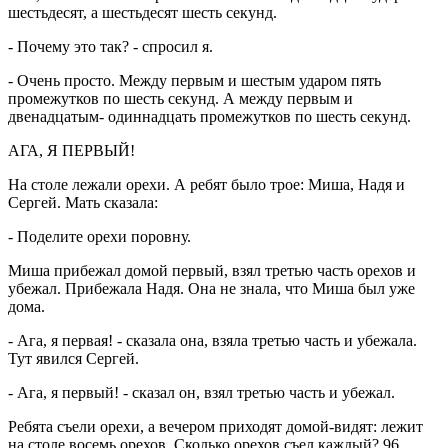
шестьдесят, а шестьдесят шесть секунд.
- Почему это так? - спросил я.
- Очень просто. Между первым и шестым ударом пять
промежутков по шесть секунд. А между первым и
двенадцатым- одиннадцать промежутков по шесть секунд.
АГА, Я ПЕРВЫЙ!
На столе лежали орехи. А ребят было трое: Миша, Надя и
Сергей. Мать сказала:
- Поделите орехи поровну.
Миша прибежал домой первый, взял третью часть орехов и
убежал. Прибежала Надя. Она не знала, что Миша был уже
дома.
- Ага, я первая! - сказала она, взяла третью часть и убежала.
Тут явился Сергей.
- Ага, я первый! - сказал он, взял третью часть и убежал.
Ребята съели орехи, а вечером приходят домой-видят: лежит
на столе восемь орехов. Сколько орехов съел каждый? 96