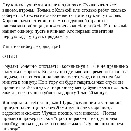
Эту книгу лучше читать не в одиночку. Лучше читать ее
вдвоем, втроем,- Толька с Колькой или столько ребят, сколько
соберется. Совсем не обязательно читать эту книгу подряд.
Хорошо начать чтение так. На следующей странице
напечатана таблица умножения с одной ошибкой. Кто первый
найдет ошибку, пусть начинает. Кто первый ответит на
первую задачу, пусть продолжает.
Ищите ошибку-раз, два, три!
ОТВЕТ
- Чудак! Конечно, опоздает! - воскликнул я. - Он не-правильно
высчитал скорость. Если бы он одинаковое время потратил на
подъем, и на спуск, и на ровное место, тогда он поспел бы
минута в минуту. Но в гору он будет тащиться час; спуск он
пролетит за 20 минут, а по ровному месту будет ехать полчаса.
Значит, всего у него уйдет на дорогу 1 час 50 минут.
Я представил себе ясно, как Шурка, взмокший и уставший,
приедет на станцию через 20 минут после ухода поезда,
вздохнет и скажет: "Лучше поздно, чем никогда". Потом
примется проверять свой "простой расчет", найдет в нем
ошибку, снова вздохнет и снова скажет: "Лучше поздно чем
никогда".