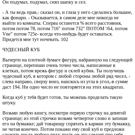
Он подумал, подумал, снял шапку и сел.
- А ты ведь прав,- сказал он, и глаза у него сделались большие,
как фонари. - Оказывается, в самом деле мне никогда не
выйти из комнаты. Сперва останется % всего расстояния,
потом потом 78, потом 716" потом 7З2" ПОТОМ '/64, потом
Vne" потом 725е- всегда что-нибудь будет оставаться.
Придется мне тут ночевать. 102
ЧУДЕСНЫЙ КУБ
Вычерти на плотной бумаге фигуру, набранную на следующей
странице, перепиши очень точно числа, написанные в
клетках, потом врежь фигуру и склей кубик. Ты получишь
чудесный куб, в котором с любой стороны любой ряд чисел, -
слева направо, сверху вниз, наискось из угла в угол,-в сумме
даст 194. Ни одно число не повторяется на этих квадратах.
Когда куб у тебя будет готов, ты можешь проделать такую
штуку.
Возьми любую книгу, посмотри первую строчку на девятой
странице; из этой строчки возьми четвертое слово и запиши
его на бумажке; дай товарищу спрятать в карман эту бумажку,
не читая конечно. Потом покажи ему свой куб и предложи
сложить числа любого ряда; пусть он это сделает про себя.