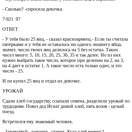
- Сколько? -спросила девочка.
7-921 97
ОТВЕТ
- У тебя было 25 яиц, - сказал красноармеец.- Если ты считала
пятерками и у тебя не оставалось ни одного лишнего яйца,
значит, число твоих яиц делилось на 5 без остатка. Таких
чисел много: 5, 10, 15, 20, 25, 30, 35 и так далее. Но из них
нужно выбрать такое число, которое при делении на 2, на 3,
на 4 дает в остатке 1. А такое число есть только одно, и это
число - 25.
И он купил 25 яиц и отдал их девочке.
УРОЖАЙ
Сдали хлеб государству, ссыпали семена, разделили урожай по
трудодням. Повез дед Игнат домой хлеб, пять возов - целый
поезд.
Встретился ему знакомый человек.
- Здравствуй,- говорит,- старик. Куда хлеб везешь?