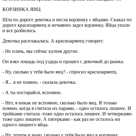
КОРЗИНКА ЯИЦ
Шла по дороге девочка и несла корзинку с яйцами. Скакал по
дороге красноармеец и нечаянно задел корзинку. Яйца упали
и все разбились.
Девочка расплакалась. А красноармеец говорит:
- Не плачь, мы сейчас купим другие.
Он взял лошадь под уздцы и прошел с девочкой до рынка.
- Ну, сколько у тебя было яиц? - спросил красноармеец.
- Я... я не помню, - сказала девочка.
- А ты постарайся, вспомни.
- Нет, я никак не вспомню, сколько было яиц. Я только
помню, когда я считала их парами, - одно осталось лишнее. И
тройками считала -тоже одно осталось лишнее. И четверками-
тоже одно лишнее. А пятерками - как раз не осталось ни
одного лишнего яйца.
- Ну, теперь я знаю, сколько у тебя было яиц в корзинке.