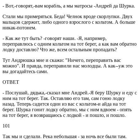
- Вот,-говорят,-вам корабль, а мы матросы -Андрей да Шурка.
Стали мы примеряться. Беда! Челнок вроде скорлупки. Двух
мальцов сдержит, либо одного взрослого с кольтом. А больше
никак-потонем.
- Как же тут быть? -говорят наши. -Я, например,
переправлюсь с одним кольтом на тот берег, а как вам обратно
лодку доставлю? Что же, всем остальным пропадать?
Тут Андрюшка мне и скажи: "Ничего, переправить вас
можно". И правда, переправили нас молодцы. А как--уж это
вы догадайтесь сами.
ОТВЕТ
- Послушай, дядька,-сказал мне Андрей.-Я беру Шурку и еду с
ним на тот берег. Так. Оставляю его там, сам гоню лодку
назад. Теперь садится один из вас с кольтом-и айда на тот
берег. Шурка гонит лодку обратно, мы с ним вдвоем - опять
на тот берег, я возвращаюсь с лодкой - и пошло, и пошло.
101
Так мы и сделали. Река небольшая - за ночь все были там.