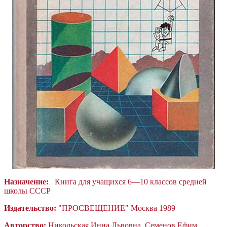
Назначение:
Книга для учащихся 6—10 классов средней
школы СССР
Издательство:
"ПРОСВЕЩЕНИЕ" Москва 1989
Авторство:
Никольская Инна Львовна, Семенов Ефим