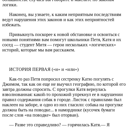
логики.
Наконец, вы узнаете, к каким неприятным последствиям
ведут нарушения этих законов и как этих неприятностей
избежать.
Привыкнуть поскорее к новой обстановке и освоиться с
новыми понятиями вам помогут школьники Петя, Катя и их
сосед — студент Митя — герои нескольких «логических»
историй, которые мы вам расскажем.
ИСТОРИЯ ПЕРВАЯ («и» и «или»)
Как-то раз Петя попросил сестренку Катю погулять с
Джимом, так как он еще не выучил географию, по которой его
завтра должны спросить. С прогулки Катя вернулась
взволнованная: какой-то прохожий упрекнул ее в нарушении
правил содержания собак в городе. Листок с правилами был
наклеен на заборе, и одно из них гласило: собака на прогулке
должна быть на поводке... в наморднике (кусочек бумаги
после слов «на поводке» был оторван).
— Разве это справедливо? — горячилась Катя.— Я