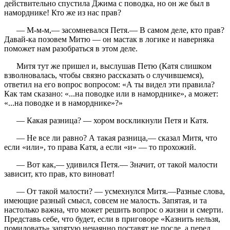
действительно спустила Джима с поводка, но он же был в
наморднике! Кто же из нас прав?
— М-м-м,— засомневался Петя.— В самом деле, кто прав?
Давай-ка позовем Митю — он мастак в логике и наверняка
поможет нам разобраться в этом деле.
Митя тут же пришел и, выслушав Петю (Катя слишком
взволновалась, чтобы связно рассказать о случившемся),
ответил на его вопрос вопросом: «А ты видел эти правила?
Как там сказано: «...на поводке или в наморднике», а может:
«...на поводке и в наморднике»?»
— Какая разница? — хором воскликнули Петя и Катя.
— Не все ли равно? А такая разница,— сказал Митя, что
если «или», то права Катя, а если «и» — то прохожий.
— Вот как,— удивился Петя.— Значит, от такой малости
зависит, кто прав, кто виноват!
— От такой малости? — усмехнулся Митя.—Разные слова,
имеющие разный смысл, совсем не малость. Запятая, и та
настолько важна, что может решить вопрос о жизни и смерти.
Представь себе, что будет, если в приговоре «Казнить нельзя,
помиловать» запятую нечаянно поставят не после, а перед