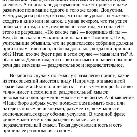
«нельзя». А иногда к недоразумению может привести даже
различное понимание одного и того же слова. Допустим,
мама, уходя на работу, сказала, что после уроков ты можешь
сходить в кино или на каток, а узнав вечером, что ты успел
побывать и там, и там, недовольно заметила, что она тебе
этого не разрешала. «Но как же так? — возразишь ей ты.—
Ведь было сказано «в кино или на каток» Помнишь, Петя,
учительница объявила, что на родительское собрание должны
прийти мама или папа, но была довольна, когда они пришли
оба? Итак, кто же будет прав в этом случае — мама или ты? А
оба правы. Дело в том, что слово или имеет в нашей обычной
речи два значения — разделительное и неразделительное.
Во многих случаях по смыслу фразы легко понять, какое
из этих значений имеется в виду. Например, в знаменитой
фразе Гамлета «Быть или не быть — вот в чем вопрос!» слово
«или» имеет, несомненно, разделительный смысл:
невозможно одновременно «быть» и «не быть». А объявление
«Наше бюро добрых услуг поможет вам вымыть окна или
натереть полы» не исключает, разумеется, возможности
воспользоваться сразу обеими услугами. В маминой фразе
«или» может иметь как разделительный, так и
неразделительный смысл. Такая двусмысленность и есть
причина ее разногласия с сыном.