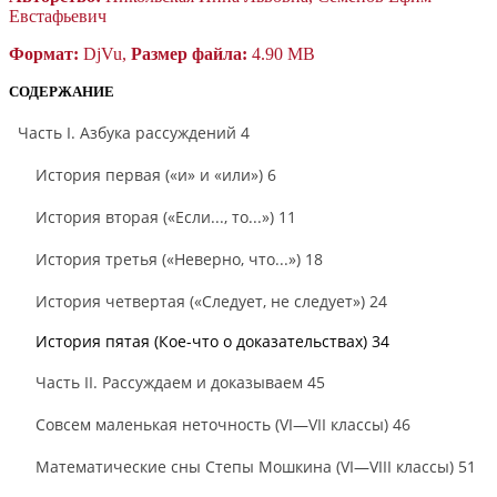
Евстафьевич
Формат:
DjVu,
Размер файла:
4.90 MB
СОДЕРЖАНИЕ
Часть I. Азбука рассуждений 4
История первая («и» и «или») 6
История вторая («Если..., то...») 11
История третья («Неверно, что...») 18
История четвертая («Следует, не следует») 24
История пятая (Кое-что о доказательствах) 34
Часть II. Рассуждаем и доказываем 45
Совсем маленькая неточность (VI—VII классы) 46
Математические сны Степы Мошкина (VI—VIII классы) 51