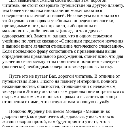
Для выяснения смысла слова логика вам, дорогой
читатель, не стоит совершать путешествие на другую планету,
тем более что логика инопланетян может оказаться
совершенно отличной от нашей. Не советуем вам копаться с
этой целью в словарях и учебниках: определения логики,
приводимые в них, как правило, либо длинны и
малопонятны, либо неполны (иногда и то и другое
одновременно). Заметим, однако, что в одном серьезном
учебнике по логике сказано: «Основным предметом изучения
в данной книге является отношение логического следования».
Если последнюю фразу сопоставить с приведенным выше
определением правильного рассуждения, станет ясно, что для
уяснения связи между этим понятием и понятием «следует»
(логически) необходимо совершить экскурсию в Логику.
Пусть это не пугает Вас, дорогой читатель. В отличие от
путешествия Йона Тихого на планету Интеропия, полного
неожиданностей, опасностей, столкновений с неведомым,
экскурсия в Логику доставит вам удовольствие встретиться со
старыми знакомыми в новых нарядах и выяснить до конца
отношения с ними, что сослужит вам хорошую службу.
Подобно Журдену (из пьесы Мольера «Мещанин во
дворянстве»), который очень обрадовался, узнав, что всю
жизнь говорил прозой, вам будет приятно узнать, что в
большинстве случаев вы говорите и мыслите по законам