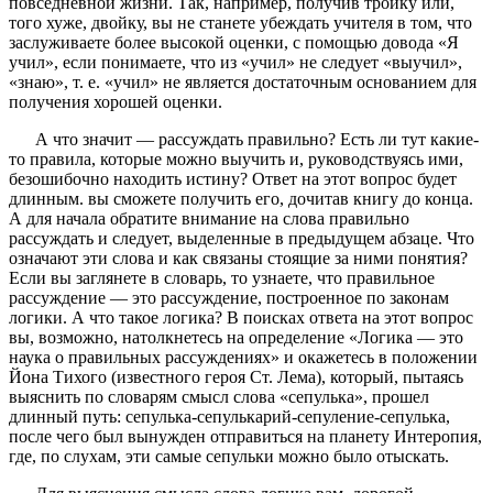
повседневной жизни. Так, например, получив тройку или,
того хуже, двойку, вы не станете убеждать учителя в том, что
заслуживаете более высокой оценки, с помощью довода «Я
учил», если понимаете, что из «учил» не следует «выучил»,
«знаю», т. е. «учил» не является достаточным основанием для
получения хорошей оценки.
А что значит — рассуждать правильно? Есть ли тут какие-
то правила, которые можно выучить и, руководствуясь ими,
безошибочно находить истину? Ответ на этот вопрос будет
длинным. вы сможете получить его, дочитав книгу до конца.
А для начала обратите внимание на слова правильно
рассуждать и следует, выделенные в предыдущем абзаце. Что
означают эти слова и как связаны стоящие за ними понятия?
Если вы заглянете в словарь, то узнаете, что правильное
рассуждение — это рассуждение, построенное по законам
логики. А что такое логика? В поисках ответа на этот вопрос
вы, возможно, натолкнетесь на определение «Логика — это
наука о правильных рассуждениях» и окажетесь в положении
Йона Тихого (известного героя Ст. Лема), который, пытаясь
выяснить по словарям смысл слова «сепулька», прошел
длинный путь: сепулька-сепулькарий-сепуление-сепулька,
после чего был вынужден отправиться на планету Интеропия,
где, по слухам, эти самые сепульки можно было отыскать.