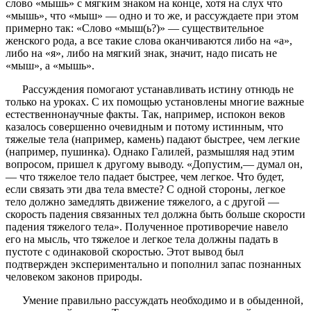
слово «мышь» с мягким знаком на конце, хотя на слух что
«мышь», что «мыш» — одно и то же, и рассуждаете при этом
примерно так: «Слово «мыш(ь?)» — существительное
женского рода, а все такие слова оканчиваются либо на «а»,
либо на «я», либо на мягкий знак, значит, надо писать не
«мыш», а «мышь».
Рассуждения помогают устанавливать истину отнюдь не
только на уроках. С их помощью установлены многие важные
естественнонаучные факты. Так, например, испокон веков
казалось совершенно очевидным и потому истинным, что
тяжелые тела (например, камень) падают быстрее, чем легкие
(например, пушинка). Однако Галилей, размышляя над этим
вопросом, пришел к другому выводу. «Допустим,— думал он,
— что тяжелое тело падает быстрее, чем легкое. Что будет,
если связать эти два тела вместе? С одной стороны, легкое
тело должно замедлять движение тяжелого, а с другой —
скорость падения связанных тел должна быть больше скорости
падения тяжелого тела». Полученное противоречие навело
его на мысль, что тяжелое и легкое тела должны падать в
пустоте с одинаковой скоростью. Этот вывод был
подтвержден экспериментально и пополнил запас познанных
человеком законов природы.
Умение правильно рассуждать необходимо и в обыденной,