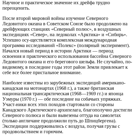
Научное и практическое значение их дрейфа трудно
переоценить.
После второй мировой войны изучение Северного
Ледовитого океана в Советском Союзе было продолжено на
дрейфующих станциях «Северный полюс», в воздушных
экспедициях «Север», на ледоколах «Арктика» и «Сибирь».
Успешно осу-ществляется комплексная международная
программа исследований «Полекс» (полярный эксперимент).
Начался новый период в истории Арктики — период
освоения и практического использования бассейна Северного
Ледовитого океана и его берегового шельфа. Не случайно, по-
видимому, в последние годы этот район Земли привлекает к
себе все более пристальное внимание.
Наиболее известны из зарубежных экспедиций американо-
канадская на мотонартах (1968 г.), а также британская
национальная трансарктическая (1968—1969 гг.) и японца
Уэмуры (1970 г.) — обе последние на собачьих упряжках.
Участ-ники всех этих походов стартовали со стороны
Канадского Арктического архипелага, благополучно достигли
Северного полюса и были вывезены оттуда на самолетах
(только англичане продолжили путь до Шпицбергена).
Экспедиции поддерживались с воздуха, получая грузы с
продовольствием и горючим.