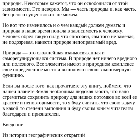
природы. Некоторым кажется, что он освободился от этой
зависимости. Это неверно. Мы — часть природы и, как часть,
без целого существовать не можем.
Но вот что изменилось и о чем каждый должен думать: и
природа в наше время попала в зависимость к человеку.
Человек обрел такую силу, что способен, сам того не замечая,
не подозревая, нанести природе непоправимый вред.
Природа — это сложнейшая взаимосвязанная и
саморегулирующаяся система. В природе нет ничего вредного
или полезного. Все элементы имеют в природном комплексе
свое определенное место и выполняют свою закономерную
функцию.
Если вы после того, как прочитаете эту книгу, поймете, что
нашей планете Земля необходима людская забота, что надо
стремиться сохранить природу для наших потомков во всей ее
красоте и неповторимости, то я буду считать, что свою задачу
в какой-то степени выполнил и буду своим юным читателям
благодарен и признателен.
Введение
Из истории географических открытий