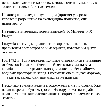
испанского короля и королеву, которые очень нуждались в
золоте и в новых богатых землях.
Наконец на последней аудиенции (приеме) у короля и
королевы разрешение на экспедицию получено, они
назначают б
Путешествия великих мореплавателей Ф. Магелла, и X.
Колум.
Колумба своим адмиралом, вице-королем и главным
правителем всех островов и материков, которые им будут
открыты.
Год 1492-й. Три каравеллы Колумба отправились в плавание
от берегов Испании. Умеренный ветер надувал паруса
кораблей, и они стремительно двигались по бескрайнему
водному простору на запад. Открытый океан пугал моряков,
— ведь так далеко они еще никогда не плавали!
Несколько трудных недель продолжался путь по океану. Уже
начал назревать бунт матросов. Но вдруг с мачты корабля
«Санта Мария» впередсмотрящий прокричал: «Земля! Вижу
Землю!»