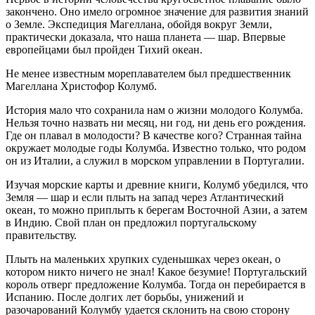
закончено. Оно имело огромное значение для развития знаний
о Земле. Экспедиция Магеллана, обойдя вокруг Земли,
практически доказала, что наша планета — шар. Впервые
европейцами был пройден Тихий океан.
Не менее известным мореплавателем был предшественник
Магеллана Христофор Колумб.
История мало что сохранила нам о жизни молодого Колумба.
Нельзя точно назвать ни месяц, ни год, ни день его рождения.
Где он плавал в молодости? В качестве кого? Странная тайна
окружает молодые годы Колумба. Известно только, что родом
он из Италии, а служил в морском управлении в Португалии.
Изучая морские карты и древние книги, Колумб убедился, что
Земля — шар и если плыть на запад через Атлантический
океан, то можно приплыть к берегам Восточной Азии, а затем
в Индию. Свой план он предложил португальскому
правительству.
Плыть на маленьких хрупких суденышках через океан, о
котором никто ничего не знал! Какое безумие! Португальский
король отверг предложение Колумба. Тогда он перебирается в
Испанию. После долгих лет борьбы, унижений и
разочарований Колумбу удается склонить на свою сторону