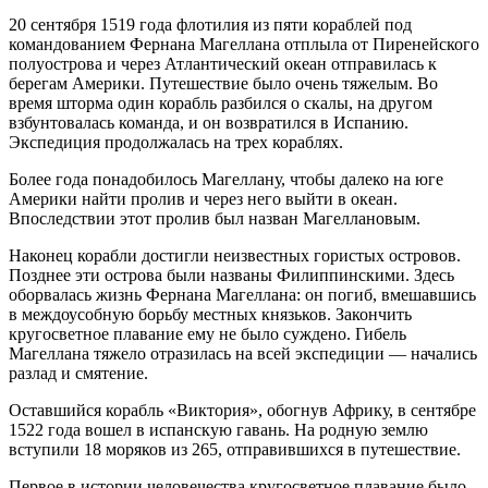
20 сентября 1519 года флотилия из пяти кораблей под
командованием Фернана Магеллана отплыла от Пиренейского
полуострова и через Атлантический океан отправилась к
берегам Америки. Путешествие было очень тяжелым. Во
время шторма один корабль разбился о скалы, на другом
взбунтовалась команда, и он возвратился в Испанию.
Экспедиция продолжалась на трех кораблях.
Более года понадобилось Магеллану, чтобы далеко на юге
Америки найти пролив и через него выйти в океан.
Впоследствии этот пролив был назван Магеллановым.
Наконец корабли достигли неизвестных гористых островов.
Позднее эти острова были названы Филиппинскими. Здесь
оборвалась жизнь Фернана Магеллана: он погиб, вмешавшись
в междоусобную борьбу местных князьков. Закончить
кругосветное плавание ему не было суждено. Гибель
Магеллана тяжело отразилась на всей экспедиции — начались
разлад и смятение.
Оставшийся корабль «Виктория», обогнув Африку, в сентябре
1522 года вошел в испанскую гавань. На родную землю
вступили 18 моряков из 265, отправившихся в путешествие.
Первое в истории человечества кругосветное плавание было