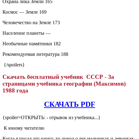
Охрана лика Земли
165
Космос — Земле
169
Человечество на Земле
173
Население планеты
—
Необычные памятники
182
Рекомендуемая литература
188
{/spoilers}
Скачать бесплатный учебник СССР - За
страницами учебника географии (Максимов)
1988 года
СКАЧАТЬ PDF
{spoiler=ОТКРЫТЬ: - отрывок из учебника...}
К юному читателю
Когда я писал эту книгу, то думал о тех мальчиках и девочках,