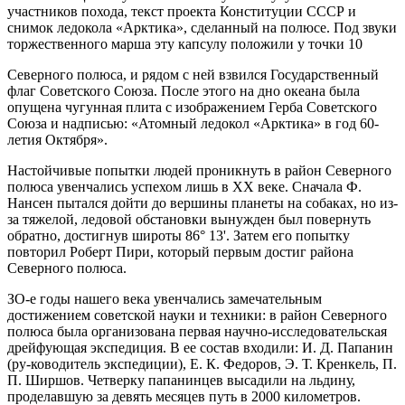
участников похода, текст проекта Конституции СССР и
снимок ледокола «Арктика», сделанный на полюсе. Под звуки
торжественного марша эту капсулу положили у точки 10
Северного полюса, и рядом с ней взвился Государственный
флаг Советского Союза. После этого на дно океана была
опущена чугунная плита с изображением Герба Советского
Союза и надписью: «Атомный ледокол «Арктика» в год 60-
летия Октября».
Настойчивые попытки людей проникнуть в район Северного
полюса увенчались успехом лишь в XX веке. Сначала Ф.
Нансен пытался дойти до вершины планеты на собаках, но из-
за тяжелой, ледовой обстановки вынужден был повернуть
обратно, достигнув широты 86° 13'. Затем его попытку
повторил Роберт Пири, который первым достиг района
Северного полюса.
ЗО-е годы нашего века увенчались замечательным
достижением советской науки и техники: в район Северного
полюса была организована первая научно-исследовательская
дрейфующая экспедиция. В ее состав входили: И. Д. Папанин
(ру-ководитель экспедиции), Е. К. Федоров, Э. Т. Кренкель, П.
П. Ширшов. Четверку папанинцев высадили на льдину,
проделавшую за девять месяцев путь в 2000 километров.