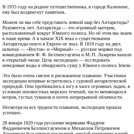
В 1955 году на родине путешественника, в городе Калинине,
ему был воздвигнут памятник.
Можем ли мы себе представить земной шар без Антарктиды?
Разумеется, нет. Антарктида — это огромный материк,
расположенный вокруг Южного полюса. Но об этом мы знаем
в наше время. А в начале XIX века о существовании
Антарктиды никто в Европе не знал. В 1819 году на двух
шлюпах — «Восток» и «Мирный» — русские моряки под
командованием Ф. Ф. Беллинсгаузена и М. П. Лазарева вышли
в открытый океан. Цель экспедиции — исследовать
неведомые воды и обнаружить сушу у Южного полюса Земли.
Это было очень смелое и рискованное плавание. Участники
экспедиции впервые встретились с суровой антарктической
природой. Они пробивались к югу в хаосе огромных льдин, в
условиях неизвестных морских течений, часто меняющихся
ветров, густых туманов и почти непрерывной облачности.
Несмотря на все трудности плавания, экспедиция прошла
успешно.
28 января 1820 года русскими моряками Фаддеем
Фаддеевичем Беллинсгаузеном и Михаилом Петровичем
Лазаревым был открыт последний, шестой континент нашей