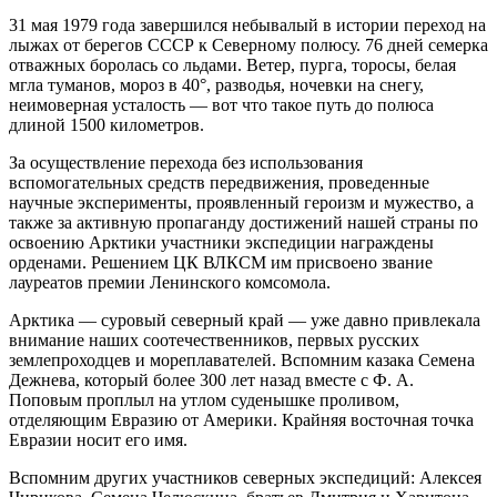
31 мая 1979 года завершился небывалый в истории переход на
лыжах от берегов СССР к Северному полюсу. 76 дней семерка
отважных боролась со льдами. Ветер, пурга, торосы, белая
мгла туманов, мороз в 40°, разводья, ночевки на снегу,
неимоверная усталость — вот что такое путь до полюса
длиной 1500 километров.
За осуществление перехода без использования
вспомогательных средств передвижения, проведенные
научные эксперименты, проявленный героизм и мужество, а
также за активную пропаганду достижений нашей страны по
освоению Арктики участники экспедиции награждены
орденами. Решением ЦК ВЛКСМ им присвоено звание
лауреатов премии Ленинского комсомола.
Арктика — суровый северный край — уже давно привлекала
внимание наших соотечественников, первых русских
землепроходцев и мореплавателей. Вспомним казака Семена
Дежнева, который более 300 лет назад вместе с Ф. А.
Поповым проплыл на утлом суденышке проливом,
отделяющим Евразию от Америки. Крайняя восточная точка
Евразии носит его имя.
Вспомним других участников северных экспедиций: Алексея