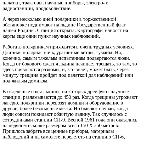
палатки, тракторы, научные приборы, электро- и
радиостанции, продовольствие.
А через несколько дней полярники в торжественной
обстановке поднимают на льдине Государственный флаг
нашей Родины. Станция открыта. Картографы наносят на
карты еще один пункт научных наблюдений.
Работать полярникам приходится в очень трудных условиях.
Длинная полярная ночь, ураганные ветры, туманы. Но,
конечно, самым тяжелым испытаниям подвергаются люди.
Когда от бокового сжатия льдина начинает трещать, то там, то
здесь появляются разломы, и, кто знает, может быть, через
минуту трещина пройдет под палаткой для наблюдений или
под жилым домиком.
В отдельные годы льдины, на которых дрейфуют научные
станции, разламываются до 450 раз. Когда трещины угрожают
лагерю, полярники перевозят домики и оборудование в
другие, более безопасные места. Но бывают случаи, когда
люди совсем покидают обжитую льдину. Так случилось с
сотрудниками станции СП-9. Весной 1961 года они оказались
на ледяном осколке размером всего 150 X 250 метров.
Пришлось забрать все ценные приборы, материалы
наблюдений и на самолете перелететь на станцию СП-6,