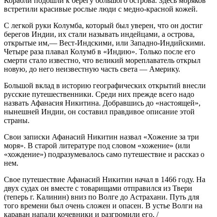
Корабли подошли к берегу большого острова. Здесь моряков
встретили красивые рослые люди с медно-красной кожей.
С легкой руки Колумба, который был уверен, что он достиг
берегов Индии, их стали называть индейцами, а острова,
открытые им,— Вест-Индскими, или Западно-Индийскими.
Четыре раза плавал Колумб в «Индию». Только после его
смерти стало известно, что великий мореплаватель открыл
новую, до него неизвестную часть света — Америку.
Большой вклад в историю географических открытий внесли
русские путешественники. Среди них прежде всего надо
назвать Афанасия Никитина. Добравшись до «настоящей»,
нынешней Индии, он составил правдивое описание этой
страны.
Свои записки Афанасий Никитин назвал «Хожение за три
моря». В старой литературе под словом «хожение» (или
«хождение») подразумевалось само путешествие и рассказ о
нем.
Свое путешествие Афанасий Никитин начал в 1466 году. На
двух судах он вместе с товарищами отправился из Твери
(теперь г. Калинин) вниз по Волге до Астрахани. Путь для
того времени был очень сложен и опасен. В устье Волги на
караван напали кочевники и разгромили его.
/