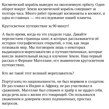
Космический корабль выведен на околоземную орбиту. Один
оборот вокруг Земли космический корабль совершает за
полтора часа. Много работ проводят космонавты в космосе, и
одна из главных — это исследование нашей планеты.
Кругосветное путешествие за 90 минут!
А было время, когда на это уходили годы. Давайте
перелистаем страницы книг, в которых рассказывается об
истории географических открытий, о том, как люди
познавали мир. Мы поговорим лишь о некоторых
выдающихся мореплавателях и путешественниках, которые
внесли значительный вклад в изучение Земли. Наш первый
рассказ о Фернане Магеллане, его знаменитом кругосветном
путешествии.
Кто же такой этот великий мореплаватель?
Португалец по национальности, он был моряком и солдатом.
Не раз плавал в Индию и Африку, не раз участвовал в
сражениях. Магеллан был отважен и храбр и не щадил себя,
когда речь шла о жизни его товарищей. Он пользовался
уважением и доверием своих подчиненных, простых
матросов.