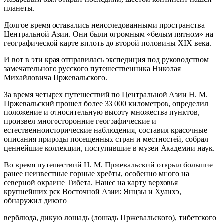
планеты.
Долгое время оставались неисследованными пространства
Центральной Азии. Они были огромным «белым пятном» на
географической карте вплоть до второй половины XIX века.
И вот в эти края отправилась экспедиция под руководством
замечательного русского путешественника Николая
Михайловича Пржевальского.
За время четырех путешествий по Центральной Азии Н. М.
Пржевальский прошел более 33 000 километров, определил
положение и относительную высоту множества пунктов,
произвел многосторонние географические и
естественноисторические наблюдения, составил красочные
описания природы посещенных стран и местностей, собрал
ценнейшие коллекции, поступившие в музеи Академии наук.
Во время путешествий Н. М. Пржевальский открыл большие
ранее неизвестные горные хребты, особенно много на
северной окраине Тибета. Нанес на карту верховья
крупнейших рек Восточной Азии: Янцзы и Хуанхэ,
обнаружил дикого
верблюда, дикую лошадь (лошадь Пржевальского), тибетского