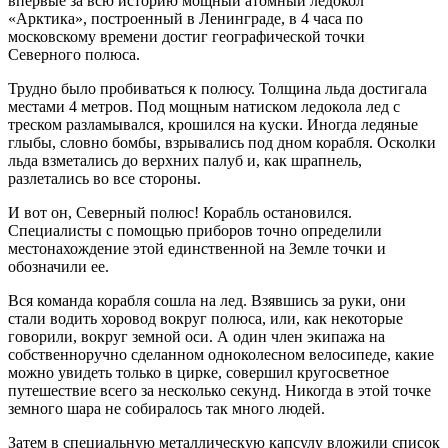
впервые за всю историю мощный атомный ледокол
«Арктика», построенный в Ленинграде, в 4 часа по
московскому времени достиг географической точки
Северного полюса.
Трудно было пробиваться к полюсу. Толщина льда достигала
местами 4 метров. Под мощным натиском ледокола лед с
треском разламывался, крошился на куски. Иногда ледяные
глыбы, словно бомбы, взрывались под дном корабля. Осколки
льда взметались до верхних палуб и, как шрапнель,
разлетались во все стороны.
И вот он, Северный полюс! Корабль остановился.
Специалисты с помощью приборов точно определили
местонахождение этой единственной на Земле точки и
обозначили ее.
Вся команда корабля сошла на лед. Взявшись за руки, они
стали водить хоровод вокруг полюса, или, как некоторые
говорили, вокруг земной оси. А один член экипажа на
собственноручно сделанном одноколесном велосипеде, какие
можно увидеть только в цирке, совершил кругосветное
путешествие всего за несколько секунд. Никогда в этой точке
земного шара не собиралось так много людей.
Затем в специальную металлическую капсулу вложили список