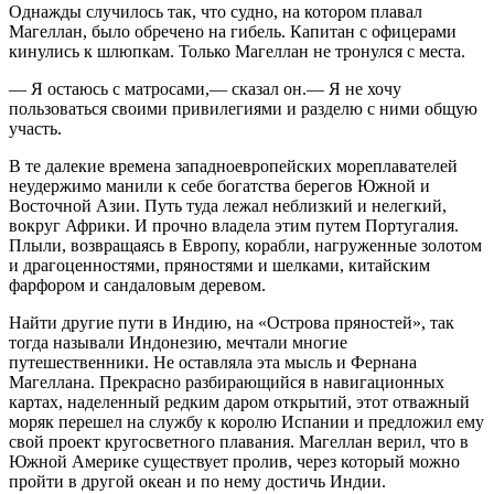
Однажды случилось так, что судно, на котором плавал
Магеллан, было обречено на гибель. Капитан с офицерами
кинулись к шлюпкам. Только Магеллан не тронулся с места.
— Я остаюсь с матросами,— сказал он.— Я не хочу
пользоваться своими привилегиями и разделю с ними общую
участь.
В те далекие времена западноевропейских мореплавателей
неудержимо манили к себе богатства берегов Южной и
Восточной Азии. Путь туда лежал неблизкий и нелегкий,
вокруг Африки. И прочно владела этим путем Португалия.
Плыли, возвращаясь в Европу, корабли, нагруженные золотом
и драгоценностями, пряностями и шелками, китайским
фарфором и сандаловым деревом.
Найти другие пути в Индию, на «Острова пряностей», так
тогда называли Индонезию, мечтали многие
путешественники. Не оставляла эта мысль и Фернана
Магеллана. Прекрасно разбирающийся в навигационных
картах, наделенный редким даром открытий, этот отважный
моряк перешел на службу к королю Испании и предложил ему
свой проект кругосветного плавания. Магеллан верил, что в
Южной Америке существует пролив, через который можно
пройти в другой океан и по нему достичь Индии.