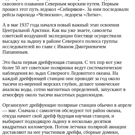
сквозного плавания Северным морским путем. Первым
прошел этот путь ледокол «Сибиряков». За ним последовали
рейсы парохода «Челюскин», ледореза «Литке».
А в мае 1937 года начался новый важный этап освоения
Центральной Арктики. Как вы уже знаете, самолеты
советской воздушной экспедиции блестяще осуществили
высадку на льдину в районе Северного полюса группы
исследователей во главе с Иваном Дмитриевичем
Папаниным.
Это была первая дрейфующая станция. С тех пор вот уже
более 50 лет советские полярники ведут систематические
наблюдения во льдах Северного Ледовитого океана. На
каждой дрейфующей станции они проводят за год около
тысячи из-мерений морских глубин, делают химические
анализы воды, сотни магнитных определений, запускают в
атмосферу около тысячи высотных радиозондов.
Организуют дрейфующие полярные станции обычно в апреле
— мае. Сначала с самолетов обследуют тот район океана,
откуда начнет свой дрейф будущая научная станция, и
выбирают подходящую льдину в несколько десятков
квадратных километров. Потом летчики полярной авиации
доставляют на нее участников дрейфа, сборные домики,