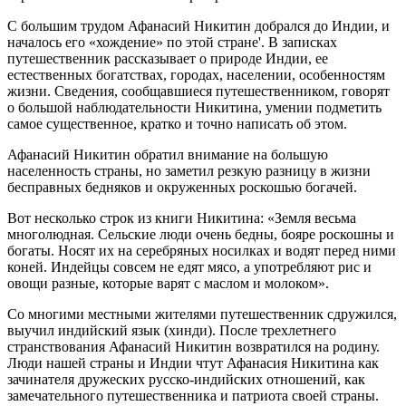
С большим трудом Афанасий Никитин добрался до Индии, и
началось его «хождение» по этой стране'. В записках
путешественник рассказывает о природе Индии, ее
естественных богатствах, городах, населении, особенностям
жизни. Сведения, сообщавшиеся путешественником, говорят
о большой наблюдательности Никитина, умении подметить
самое существенное, кратко и точно написать об этом.
Афанасий Никитин обратил внимание на большую
населенность страны, но заметил резкую разницу в жизни
бесправных бедняков и окруженных роскошью богачей.
Вот несколько строк из книги Никитина: «Земля весьма
многолюдная. Сельские люди очень бедны, бояре роскошны и
богаты. Носят их на серебряных носилках и водят перед ними
коней. Индейцы совсем не едят мясо, а употребляют рис и
овощи разные, которые варят с маслом и молоком».
Со многими местными жителями путешественник сдружился,
выучил индийский язык (хинди). После трехлетнего
странствования Афанасий Никитин возвратился на родину.
Люди нашей страны и Индии чтут Афанасия Никитина как
зачинателя дружеских русско-индийских отношений, как
замечательного путешественника и патриота своей страны.