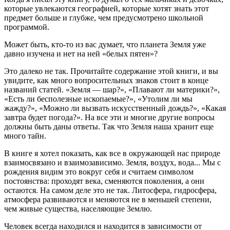
которые увлекаются географией, которые хотят знать этот
предмет больше и глубже, чем предусмотрено школьной
программой.
Может быть, кто-то из вас думает, что планета Земля уже
давно изучена и нет на ней «белых пятен»?
Это далеко не так. Прочитайте содержание этой книги, и вы
увидите, как много вопросительных знаков стоит в конце
названий статей. «Земля — шар?», «Плавают ли материки?»,
«Есть ли бесполезные ископаемые?», «Утолим ли мы
жажду?», «Можно ли вызвать искусственный дождь?», «Какая
завтра будет погода?». На все эти и многие другие вопросы
должны быть даны ответы. Так что Земля наша хранит еще
много тайн.
В книге я хотел показать, как все в окружающей нас природе
взаимосвязано и взаимозависимо. Земля, воздух, вода... Мы с
рождения видим это вокруг себя и считаем символом
постоянства: проходят века, сменяются поколения, а они
остаются. На самом деле это не так. Литосфера, гидросфера,
атмосфера развиваются и меняются не в меньшей степени,
чем живые существа, населяющие Землю.
Человек всегда находился и находится в зависимости от