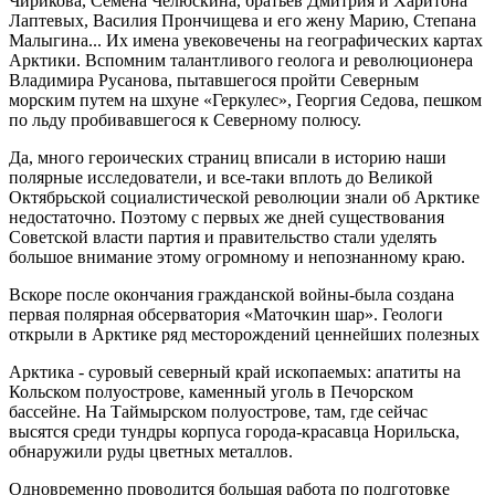
Чирикова, Семена Челюскина, братьев Дмитрия и Харитона
Лаптевых, Василия Прончищева и его жену Марию, Степана
Малыгина... Их имена увековечены на географических картах
Арктики. Вспомним талантливого геолога и революционера
Владимира Русанова, пытавшегося пройти Северным
морским путем на шхуне «Геркулес», Георгия Седова, пешком
по льду пробивавшегося к Северному полюсу.
Да, много героических страниц вписали в историю наши
полярные исследователи, и все-таки вплоть до Великой
Октябрьской социалистической революции знали об Арктике
недостаточно. Поэтому с первых же дней существования
Советской власти партия и правительство стали уделять
большое внимание этому огромному и непознанному краю.
Вскоре после окончания гражданской войны-была создана
первая полярная обсерватория «Маточкин шар». Геологи
открыли в Арктике ряд месторождений ценнейших полезных
Арктика - суровый северный
край ископаемых: апатиты на
Кольском полуострове, каменный уголь в Печорском
бассейне. На Таймырском полуострове, там, где сейчас
высятся среди тундры корпуса города-красавца Норильска,
обнаружили руды цветных металлов.
Одновременно проводится большая работа по подготовке