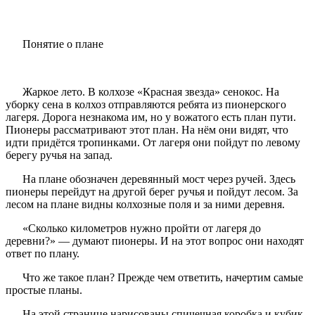
Понятие о плане
Жаркое лето. В колхозе «Красная звезда» сенокос. На
уборку сена в колхоз отправляются ребята из пионерского
лагеря. Дорога незнакома им, но у вожатого есть план пути.
Пионеры рассматривают этот план. На нём они видят, что
идти придётся тропинками. От лагеря они пойдут по левому
берегу ручья на запад.
На плане обозначен деревянный мост через ручей. Здесь
пионеры перейдут на другой берег ручья и пойдут лесом. За
лесом на плане видны колхозные поля и за ними деревня.
«Сколько километров нужно пройти от лагеря до
деревни?» — думают пионеры. И на этот вопрос они находят
ответ по плану.
Что же такое план? Прежде чем ответить, начертим самые
простые планы.
На этой странице нарисованы спичечная коробка и кубик,