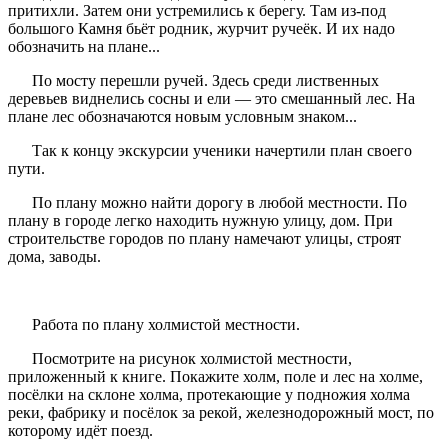
притихли. Затем они устремились к берегу. Там из-под
большого Камня бьёт родник, журчит ручеёк. И их надо
обозначить на плане...
По мосту перешли ручей. Здесь среди лиственных
деревьев виднелись сосны и ели — это смешанный лес. На
плане лес обозначаются новым условным знаком...
Так к концу экскурсии ученики начертили план своего
пути.
По плану можно найти дорогу в любой местности. По
плану в городе легко находить нужную улицу, дом. При
строительстве городов по плану намечают улицы, строят
дома, заводы.
Работа по плану холмистой местности.
Посмотрите на рисунок холмистой местности,
приложенный к книге. Покажите холм, поле и лес на холме,
посёлки на склоне холма, протекающие у подножия холма
реки, фабрику и посёлок за рекой, железнодорожный мост, по
которому идёт поезд.