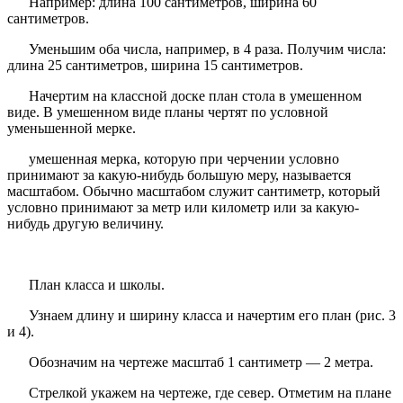
Например: длина 100 сантиметров, ширина 60
сантиметров.
Уменьшим оба числа, например, в 4 раза. Получим числа:
длина 25 сантиметров, ширина 15 сантиметров.
Начертим на классной доске план стола в умешенном
виде. В умешенном виде планы чертят по условной
уменьшенной мерке.
умешенная мерка, которую при черчении условно
принимают за какую-нибудь большую меру, называется
масштабом. Обычно масштабом служит сантиметр, который
условно принимают за метр или километр или за какую-
нибудь другую величину.
План класса и школы.
Узнаем длину и ширину класса и начертим его план (рис. 3
и 4).
Обозначим на чертеже масштаб 1 сантиметр — 2 метра.
Стрелкой укажем на чертеже, где север. Отметим на плане