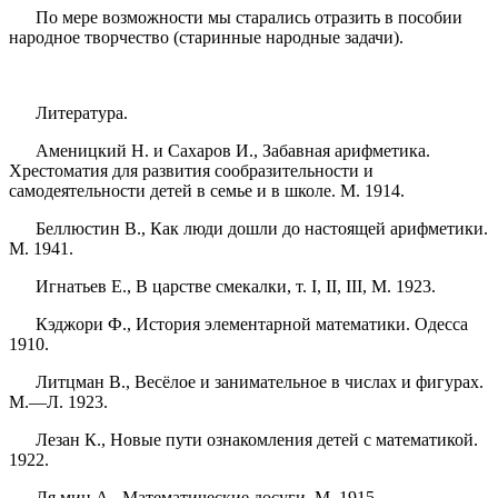
По мере возможности мы старались отразить в пособии
народное творчество (старинные народные задачи).
Литература.
Аменицкий Н. и Сахаров И., Забавная арифметика.
Хрестоматия для развития сообразительности и
самодеятельности детей в семье и в школе. М. 1914.
Беллюстин В., Как люди дошли до настоящей арифметики.
М. 1941.
Игнатьев Е., В царстве смекалки, т. I, II, III, М. 1923.
Кэджори Ф., История элементарной математики. Одесса
1910.
Литцман В., Весёлое и занимательное в числах и фигурах.
М.—Л. 1923.
Лезан К., Новые пути ознакомления детей с математикой.
1922.
Ля мин А., Математические досуги. М. 1915.