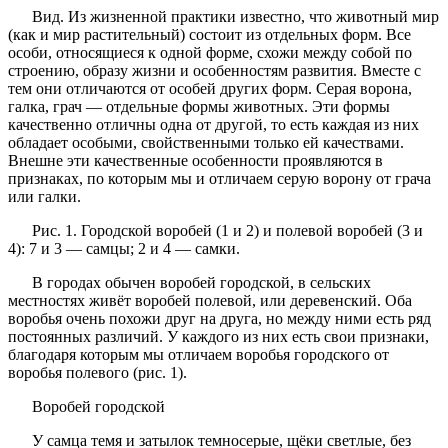
Вид. Из жизненной практики известно, что животный мир
(как и мир растительный) состоит из отдельных форм. Все
особи, относящиеся к одной форме, схожи между собой по
строению, образу жизни и особенностям развития. Вместе с
тем они отличаются от особей других форм. Серая ворона,
галка, грач — отдельные формы животных. Эти формы
качественно отличны одна от другой, то есть каждая из них
обладает особыми, свойственными только ей качествами.
Внешне эти качественные особенности проявляются в
признаках, по которым мы и отличаем серую ворону от грача
или галки.
Рис. 1. Городской воробей (1 и 2) и полевой воробей (3 и
4): 7 и 3 — самцы; 2 и 4 — самки.
В городах обычен воробей городской, в сельских
местностях живёт воробей полевой, или деревенский. Оба
воробья очень похожи друг на друга, но между ними есть ряд
постоянных различий. У каждого из них есть свои признаки,
благодаря которым мы отличаем воробья городского от
воробья полевого (рис. 1).
Воробей городской
У самца темя и затылок темносерые, щёки светлые, без