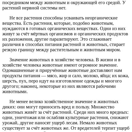
посредником между животным и окружающей его средой. У
растений нервной системы нет.
Не все растения способны усваивать неорганические
вещества. Есть растения, которые, подобно животным,
нуждаются в готовых органических веществах. Одни из них
живут за счёт мёртвых организмов и органических продуктов
их разложения, другие паразитируют. Это сглаживает
различия в способах питания растений и животных, стирает
резкую границу между растительным и животным миром.
Значение животных в хозяйстве человека. В жизни и в
хозяйстве человека животные имеют огромное значение.
Одомашненные и приручённые животные доставляют нам
продукты питания — мясо, жир и сало, молоко, яйца; их кожа,
шерсть, пух, перо идут на изготовление одежды и многого
другого; наконец, некоторые из них являются рабочими
животными.
Не менее велико хозяйственное значение и животных
диких: они могут приносить вред и пользу. Множество
животных живёт за счёт растений. Среди них много вредных:
одни, уничтожая или ослабляя культурные растения, снижают
урожай, другие наносят ущерб лесам. Немало животных
существует за счёт животных же. От вредителей терпит ущерб