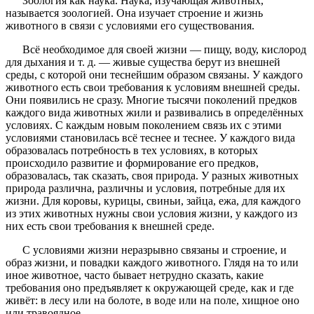
Зоология как наука. Наука, изучающая животных,
называется зоологией. Она изучает строение и жизнь
животного в связи с условиями его существования.
Всё необходимое для своей жизни — пищу, воду, кислород
для дыхания и т. д. — живые существа берут из внешней
среды, с которой они теснейшим образом связаны. У каждого
животного есть свои требования к условиям внешней среды.
Они появились не сразу. Многие тысячи поколений предков
каждого вида животных жили и развивались в определённых
условиях. С каждым новым поколением связь их с этими
условиями становилась всё теснее и теснее. У каждого вида
образовалась потребность в тех условиях, в которых
происходило развитие и формирование его предков,
образовалась, так сказать, своя природа. У разных животных
природа различна, различны и условия, потребные для их
жизни. Для коровы, курицы, свиньи, зайца, ежа, для каждого
из этих животных нужны свои условия жизни, у каждого из
них есть свои требования к внешней среде.
С условиями жизни неразрывно связаны и строение, и
образ жизни, и повадки каждого животного. Глядя на то или
иное животное, часто бывает нетрудно сказать, какие
требования оно предъявляет к окружающей среде, как и где
живёт: в лесу или на болоте, в воде или на поле, хищное оно
или травоядное.