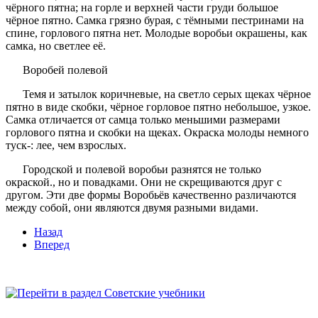
чёрного пятна; на горле и верхней части груди большое
чёрное пятно. Самка грязно бурая, с тёмными пестринами на
спине, горлового пятна нет. Молодые воробьи окрашены, как
самка, но светлее её.
Воробей полевой
Темя и затылок коричневые, на светло серых щеках чёрное
пятно в виде скобки, чёрное горловое пятно небольшое, узкое.
Самка отличается от самца только меньшими размерами
горлового пятна и скобки на щеках. Окраска молоды немного
туск-: лее, чем взрослых.
Городской и полевой воробьи разнятся не только
окраской., но и повадками. Они не скрещиваются друг с
другом. Эти две формы Воробьёв качественно различаются
между собой, они являются двумя разными видами.
Назад
Вперед