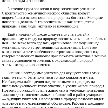
основная задача зоологии.
Значение курса зоологии в педагогическом училище.
Строительство коммунистического общества требует
широчайшего использования природных богатств. Молодые
поколения должны быть воспитаны не как созерцатели
природы, а как люди, активно её изменяющие.
Ещё в начальной школе следует приучать детей к
правильному взгляду на природу, воспитывать в них любовь к
ней. Это легче всего сделать, организовав наблюдения над
местными, часто встречающимися животными. При этом
важно освещать те особенности строения и поведения их,
которые позволяют наиболее ярко показать животное в тесной
связи с условиями его жизни, с окружающей природой,
частью которой оно является.
Знания, необходимые учителю для осуществления этих
задач, не могут быть получены только книжным путём.
Необходимы наблюдения над животными в природе, па
школьном учебно-опытном участке, в уголке живой природы.
Поэтому по каждой группе животных в учебнике приведены
задания для самостоятельных наблюдений и работ учащихся
— будущих учителей. Наблюдения в природе позволят видеть
животное в его естественной обстановке. Работы в школьном
уголке не только послужат для выполнения опытов и