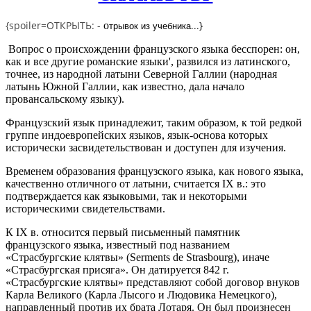
{spoiler=ОТКРЫТЬ: -
трывок из учебника...
}
о
Вопрос о происхождении французского языка бесспорен: он,
как и все другие романские языки', развился из латинского,
точнее, из народной латыни Северной Галлии (народная
латынь Южной Галлии, как известно, дала начало
провансальскому языку).
Французский язык принадлежит, таким образом, к той редкой
группе индоевропейских языков, язык-основа которых
исторически засвидетельствован и доступен для изучения.
Временем образования французского языка, как нового языка,
качественно отличного от латыни, считается IX в.: это
подтверждается как языковыми, так и некоторыми
историческими свидетельствами.
К IX в. относится первый письменный памятник
французского языка, известный под названием
«Страсбургские клятвы» (Serments de Strasbourg), иначе
«Страсбургская присяга». Он датируется 842 г.
«Страсбургские клятвы» представляют собой договор внуков
Карла Великого (Карла Лысого и Людовика Немецкого),
направленный против их брата Лотаря. Он был произнесен