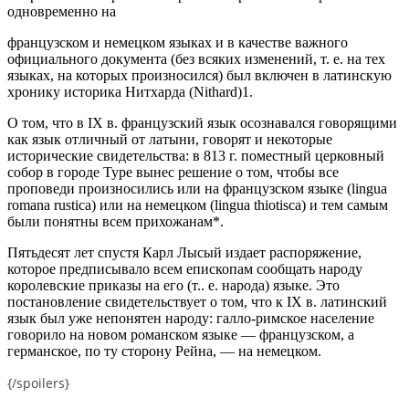
одновременно на
французском и немецком языках и в качестве важного
официального документа (без всяких изменений, т. е. на тех
языках, на которых произносился) был включен в латинскую
хронику историка Нитхарда (Nithard)1.
О том, что в IX в. французский язык осознавался говорящими
как язык отличный от латыни, говорят и некоторые
исторические свидетельства: в 813 г. поместный церковный
собор в городе Туре вынес решение о том, чтобы все
проповеди произносились или на французском языке (lingua
romana rustica) или на немецком (lingua thiotisca) и тем самым
были понятны всем прихожанам*.
Пятьдесят лет спустя Карл Лысый издает распоряжение,
которое предписывало всем епископам сообщать народу
королевские приказы на его (т.. е. народа) языке. Это
постановление свидетельствует о том, что к IX в. латинский
язык был уже непонятен народу: галло-римское население
говорило на новом романском языке — французском, а
германское, по ту сторону Рейна, — на немецком.
{/spoilers}