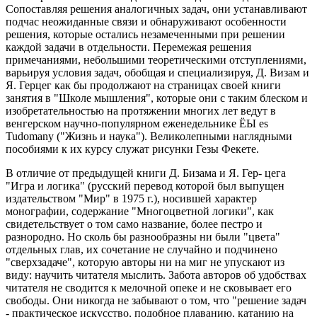
Сопоставляя решения аналогичных задач, они устанавливают
подчас неожиданные связи и обнаруживают особенности
решения, которые остались незамеченными при решении
каждой задачи в отдельности. Перемежая решения
примечаниями, небольшими теоретическими отступлениями,
варьируя условия задач, обобщая и специализируя, Д. Визам и
Я. Герцег как бы продолжают на страницах своей книги
занятия в "Школе мышления", которые они с таким блеском и
изобретательностью на протяжении многих лет ведут в
венгерском научно-популярном еженедельнике ЁЫ es
Tudomany ("Жизнь и наука"). Великолепными наглядными
пособиями к их курсу служат рисунки Гезы Фекете.
В отличие от предыдущей книги Д. Бизама и Я. Гер- цега
"Игра и логика" (русский перевод которой был выпущен
издательством "Мир" в 1975 г.), носившей характер
монографии, содержание "Многоцветной логики", как
свидетельствует о том само название, более пестро и
разнородно. Но сколь бы разнообразны ни были "цвета"
отдельных глав, их сочетание не случайно и подчинено
"сверхзадаче", которую авторы ни на миг не упускают из
виду: научить читателя мыслить. Забота авторов об удобствах
читателя не сводится к мелочной опеке и не сковывает его
свободы. Они никогда не забывают о том, что "решение задач
- практическое искусство, подобное плаванию, катанию на