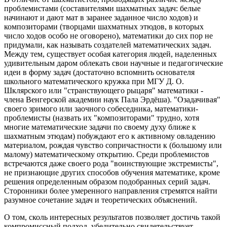
проблемистами (составителями шахматных задач: белые
начинают и дают мат в заранее заданное число ходов) и
композиторами (творцами шахматных этюдов, в которых
число ходов особо не оговорено), математики до сих пор не
придумали, как называть создателей математических задач.
Между тем, существует особая категория людей, наделенных
удивительным даром облекать свои научные и педагогические
идеи в форму задач (достаточно вспомнить основателя
школьного математического кружка при МГУ Д. О.
Шклярского или "странствующего рыцаря" математики -
члена Венгерской академии наук Пала Эрдёша). "Озадачивая"
своего зримого или заочного собеседника, математики-
проблемисты (назвать их "композиторами" трудно, хотя
многие математические задачи по своему духу ближе к
шахматным этюдам) побуждают его к активному овладению
материалом, рождая чувство сопричастности к (большому или
малому) математическому открытию. Среди проблемистов
встречаются даже своего рода "воинствующие экстремисты",
не признающие других способов обучения математике, кроме
решения определенным образом подобранных серий задач.
Сторонники более умеренного направления стремятся найти
разумное сочетание задач и теоретических объяснений.
О том, сколь интересных результатов позволяет достичь такой
компромиссный подход, убедительно свидетельствует