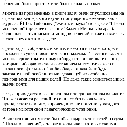
решению более простых или более сложных задач.
Многие из приведенных в книге задач были опубликованы на
страницах венгерского научно-популярного еженедельного
журнала ЁШ es Tudomany ("Жизнь и наука") в разделе "Школа
мышления" (прежнее название "Задачи Мишки Логара").
Основная часть приемов и методов решений также сложилась
в свое время в этом разделе.
Среди задач, собранных в книге, имеются и такие, которые
восходят к существовавшим ранее задачам. Известные задачи
мы подвергли тщательному отбору, оставив лишь те из них,
которые либо давно стали достоянием математического и
школьного "фольклора" либо обладают какой-нибудь
замечательной особенностью, делающей их особенно
пригодными для наших целей. Но даже такие заимствованные
задачи почти
всегда приводятся в расширенном или дополненном варианте.
Что же касается решений, то они все без исключения
принадлежат нам, что, впрочем, вполне понятно: у каждого
автора имеются свои педагогические установки.
В заключение мы хотели бы поблагодарить читателей раздела
"Школа мышления", а также школьников, которые своими