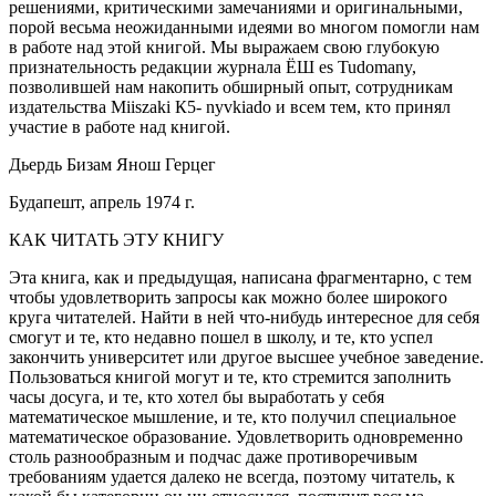
решениями, критическими замечаниями и оригинальными,
порой весьма неожиданными идеями во многом помогли нам
в работе над этой книгой. Мы выражаем свою глубокую
признательность редакции журнала ЁШ es Tudomany,
позволившей нам накопить обширный опыт, сотрудникам
издательства Miiszaki К5- nyvkiado и всем тем, кто принял
участие в работе над книгой.
Дьердь Бизам Янош Герцег
Будапешт, апрель 1974 г.
КАК ЧИТАТЬ ЭТУ КНИГУ
Эта книга, как и предыдущая, написана фрагментарно, с тем
чтобы удовлетворить запросы как можно более широкого
круга читателей. Найти в ней что-нибудь интересное для себя
смогут и те, кто недавно пошел в школу, и те, кто успел
закончить университет или другое высшее учебное заведение.
Пользоваться книгой могут и те, кто стремится заполнить
часы досуга, и те, кто хотел бы выработать у себя
математическое мышление, и те, кто получил специальное
математическое образование. Удовлетворить одновременно
столь разнообразным и подчас даже противоречивым
требованиям удается далеко не всегда, поэтому читатель, к