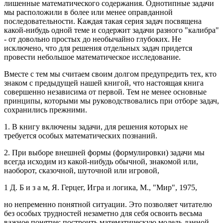
лишенные математического содержания. Однотипные задачи
мы расположили в более или менее оправданной
последовательности. Каждая такая серия задач посвящена
какой-нибудь одной теме и содержит задачи разного "калибра"
- от довольно простых до необычайно глубоких. Не
исключено, что для решения отдельных задач придется
провести небольшое математическое исследование.
Вместе с тем мы считаем своим долгом предупредить тех, кто
знаком с предыдущей нашей книгой, что настоящая книга
совершенно независима от первой. Тем не менее основные
принципы, которыми мы руководствовались при отборе задач,
сохранились прежними.
1.
В книгу включены задачи, для решения которых не
требуется особых математических познаний.
2.
При выборе внешней формы (формулировки) задачи мы
всегда исходим из какой-нибудь обычной, знакомой или,
наоборот, сказочной, шуточной или игровой,
1 Д. Б и з а м, Я. Герцег, Игра и логика, М., "Мир", 1975,
но непременно понятной ситуации. Это позволяет читателю
без особых трудностей незаметно для себя освоить весьма
важное понятие: построить математическую модель данной