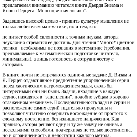
предлагаемая вниманию читателя книга Дьердя Бизама и
Яноша Герцега "Многоцветная логика".
Задавшись высокой целью - привить культуру мышления не
только любителям математики, но и тем, кто
не питает особой склонности к точным наукам, авторы
неуклонно стремятся ее достичь. Для чтения "Много* цветной
логики" необходимы не познания в математике (требования,
предъявляемые к математической подготовке читателя,
минимальны), а лишь готовность к сотрудничеству с
авторами.
В книге почти не встречаются одиночные задачи: Д. Визам и
Я. Герцег отдают явное предпочтение упорядоченной серии
перед хаотическим нагромождением задач, сколь бы
интересными они ни были. Задачи, входящие в каждую
серию, находятся в "зацеплении", подобно зубцам в хорошо
отлаженном механизме. Последовательность задач в серии и
расположение самих серий тщательно продуманы и
позволяют читателю совершать восхождение от простого к
сложному постепенно, без излишнего напряжения. Как
правило, авторы решают одну и ту же задачу не одним, а
несколькими способами, подчеркивая не только достоинства,
но и ограниченность и недостатки каждого метода.