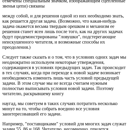
отмечены специальным значком, изображающим сцепленные
звенья цепи) связаны
между собой, и для решения одной из них необходимо знать,
как решается другая задача. (Возможно, что какая-нибудь
задача окажется весьма твердым орешком и механизм ее
решения станет ясен лишь после того, как на других задачах
будут продемонстрированы "ловушки", подстерегающие
неискушенного читателя, и возможные способы их
преодоления.)
Следует также сказать и о том, что в условиях одних задач мы
неоднократно используем некоторые утверждения,
содержащиеся в условиях предыдущих задач. Так происходит
в тех случаях, когда при переходе к новой задаче возникает
необходимость изменить лишь часть условий предыдущей
задачи. В этом случае мы не всегда считаем нужным
полностью выписывать условия новой задачи. Поэтому
читателю, раскрывшему книгу
наугад, мы советуем в таких случаях потратить несколько
минут на то, чтобы собрать воедино все условия
заинтересовавшей его задачи.
Например, "поставщиками" условий для многих задач служат
задачи 55, 86 и 168. Читателю, несомненно, придется