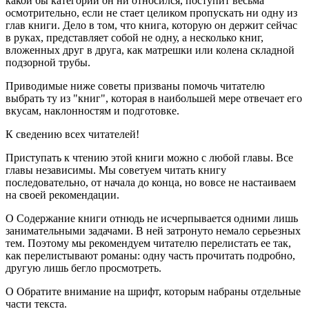
какой бы категории он ни относился, поступит весьма
осмотрительно, если не стает целиком пропускать ни одну из
глав книги. Дело в том, что книга, которую он держит сейчас
в руках, представляет собой не одну, а несколько книг,
вложенных друг в друга, как матрешки или колена складной
подзорной трубы.
Приводимые ниже советы призваны помочь читателю
выбрать ту из "книг", которая в наибольшей мере отвечает его
вкусам, наклонностям и подготовке.
К сведению всех читателей!
Приступать к чтению этой книги можно с любой главы. Все
главы независимы. Мы советуем читать книгу
последовательно, от начала до конца, но вовсе не настаиваем
на своей рекомендации.
О Содержание книги отнюдь не исчерпывается одними лишь
занимательными задачами. В ней затронуто немало серьезных
тем. Поэтому мы рекомендуем читателю перелистать ее так,
как перелистывают романы: одну часть прочитать подробно,
другую лишь бегло просмотреть.
О Обратите внимание на шрифт, которым набраны отдельные
части текста.