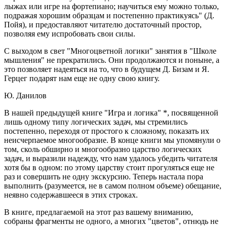
лыжах или игре на фортепиано; научиться ему можно только,
подражая хорошим образцам и постепенно практикуясь" (Д.
Пойя), и предоставляют читателю достаточный простор,
позволяя ему испробовать свои силы.
С выходом в свет "Многоцветной логики" занятия в "Школе
мышления" не прекратились. Они продолжаются и поныне, а
это позволяет надеяться на то, что в будущем Д. Бизам и Я.
Герцег подарят нам еще не одну свою книгу.
Ю. Данилов
В нашей предыдущей книге "Игра и логика" *, посвященной
лишь одному типу логических задач, мы стремились
постепенно, переходя от простого к сложному, показать их
неисчерпаемое многообразие. В конце книги мы упомянули о
том, сколь обширно и многообразно царство логических
задач, и выразили надежду, что нам удалось убедить читателя
хотя бы в одном: по этому царству стоит прогуляться еще не
раз и совершить не одну экскурсию. Теперь настала пора
выполнить (разумеется, не в самом полном объеме) обещание,
неявно содержавшееся в этих строках.
В книге, предлагаемой на этот раз вашему вниманию,
собраны фрагменты не одного, а многих "цветов", отнюдь не