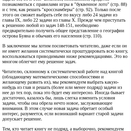
познакомиться с правилами игры в "буквенное лото" (стр. 88)
и с тем, как решать "кросснамберы" (стр. 92). Только после
этого он сможет выбрать себе по вкусу либо 24 задачи из
главы IX, либо 22 задачи из главы X. Прежде чем приступать
к решению любой из задач 148-151, необходимо
предварительно получить общее представление о географии
острова Буяна и обычаях его населения (стр. 110).
В заключение мы хотим посоветовать читателю, даже если он
не имеет желания систематически проштудировать всю книгу,
воспользоваться приводимыми ниже рекомендациями. Это во
многом облегчит ему решение задач.
Читателю, склонному к систематической работе над книгой
(обладающему математическими способностями и
желающему развить их), мы рекомендуем выбрать какую-
нибудь из глав и решать (более или менее подряд) задачи из
нее до тех пор, пока это будет ему интересно. Иногда бывает
достаточно, казалось бы, лишь слегка изменить условия
задачи, чтобы она обрела нечто новое, заслуживающее
внимания. В этом случае новая задача обретает особый
интерес, разумеется, если возникший вариант старой задачи
допускает решение.
Тем, кто читает книгу не подряд, а выборочно, рекомендуем