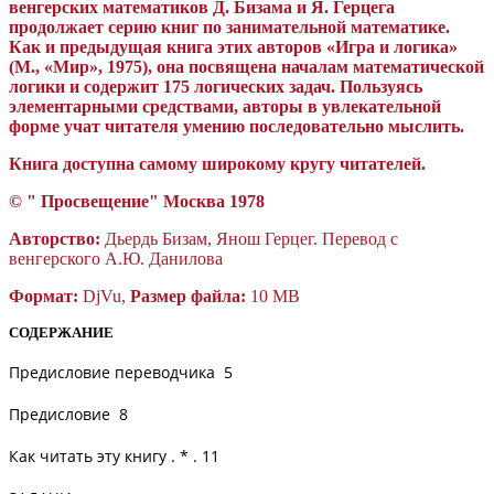
венгерских математиков Д. Бизама и Я. Герцега
продолжает серию книг по занимательной математике.
Как и предыдущая книга этих авторов «Игра и логика»
(М., «Мир», 1975), она посвящена началам математической
логики и содержит 175 логических задач. Пользуясь
элементарными средствами, авторы в увлекательной
форме учат читателя умению последовательно мыслить.
Книга доступна самому широкому кругу читателей.
© "
П
росвещение"
Москва
1978
Авторство:
Дьердь Бизам, Янош Герцег. Перевод с
венгерского А.Ю. Данилова
Формат:
DjVu,
Размер файла:
10 MB
СОДЕРЖАНИЕ
Предисловие переводчика
5
Предисловие
8
Как читать эту книгу
.
* . 11