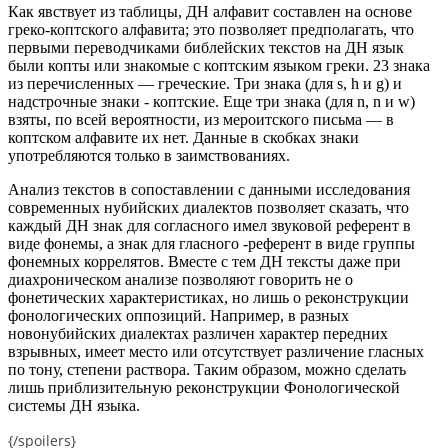
Как явствует из таблицы, ДН алфавит составлен на основе
греко-коптского алфавита; это позволяет предполагать, что
первыми переводчиками библейских текстов на ДН язык
были копты или знакомые с коптским языком греки. 23 знака
из перечисленных — греческие. Три знака (для s, h и g) и
надстрочные знаки - коптские. Еще три знака (для n, n и w)
взяты, по всей вероятности, из мероитского письма — в
коптском алфавите их нет. Данные в скобках знаки
употребляются только в заимствованиях.
Анализ текстов в сопоставлении с данными исследования
современных нубийских диалектов позволяет сказать, что
каждый ДН знак для согласного имел звуковой референт в
виде фонемы, а знак для гласного -референт в виде группы
фонемных коррелятов. Вместе с тем ДН тексты даже при
диахроническом анализе позволяют говорить не о
фонетических характеристиках, но лишь о реконструкции
фонологических оппозиций. Например, в разных
новонубийских диалектах различен характер передних
взрывных, имеет место или отсутствует различение гласных
по тону, степени раствора. Таким образом, можно сделать
лишь приблизительную реконструкции Фонологической
системы ДН языка.
{/spoilers}