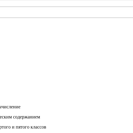
вычисление
ческим содержанием
ртого и пятого классов