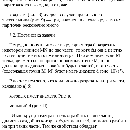
пара точек только одна, в случае
квадрата (рис. 8) их две, в случае правильного
треугольника (рис. 9) — три, наконец, в случае круга таких
пар точек бесконечно много.
§ 2. Постановка задачи
Нетрудно понять, что если круг диаметра d разрезать
некоторой линией MN на две части, то хотя бы одна из этих
частей будет иметь тот же диаметр d. В самом деле, если М —
точка, диаметрально противоположная точке М, то она
должна принадлежать какой-нибудь из частей, и эта часть
(содержащая точки М, М) будет иметь диаметр d (рис. 10) (").
Вместе с тем ясно, что круг можно разрезать на три части,
каждая из а) б)
которых имеет диаметр, Рис, ю.
меньший d (рис. II).
j Итак, круг диаметра d нельзя разбить на две части,
диаметр каждой из которых будет меньше d, но можно разбить
на три таких части. Тем же свойством обладает