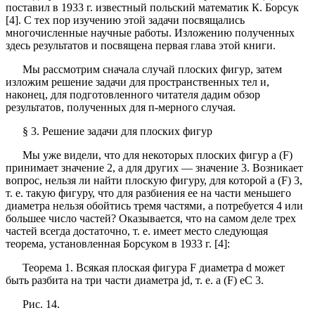
поставил в 1933 г. известный польский математик К. Борсук
[4]. С тех пор изучению этой задачи посвящались
многочисленные научные работы. Изложению полученных
здесь результатов и посвящена первая глава этой книги.
Мы рассмотрим сначала случай плоских фигур, затем
изложим решение задачи для пространственных тел и,
наконец, для подготовленного читателя дадим обзор
результатов, полученных для п-мерного случая.
§ 3. Решение задачи для плоских фигур
Мы уже видели, что для некоторых плоских фигур а (F)
принимает значение 2, а для других — значение 3. Возникает
вопрос, нельзя ли найти плоскую фигуру, для которой а (F) 3,
т. е. такую фигуру, что для разбиения ее на части меньшего
диаметра нельзя обойтись тремя частями, а потребуется 4 или
большее число частей? Оказывается, что на самом деле трех
частей всегда достаточно, т. е. имеет место следующая
теорема, установленная Борсуком в 1933 г. [4]:
Теорема 1. Всякая плоская фигура F диаметра d может
быть разбита на три части диаметра jd, т. е. а (F) еС 3.
Рис. 14.