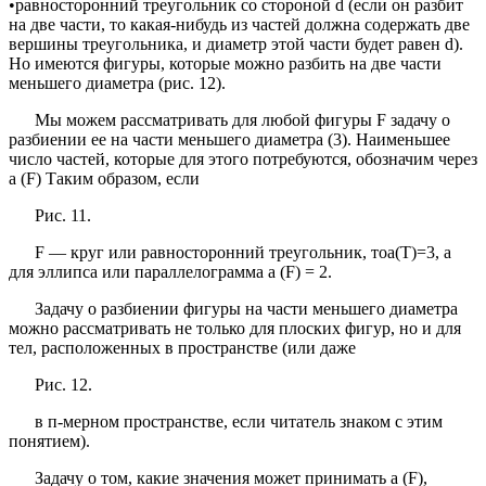
•равносторонний треугольник со стороной d (если он разбит
на две части, то какая-нибудь из частей должна содержать две
вершины треугольника, и диаметр этой части будет равен d).
Но имеются фигуры, которые можно разбить на две части
меньшего диаметра (рис. 12).
Мы можем рассматривать для любой фигуры F задачу о
разбиении ее на части меньшего диаметра (3). Наименьшее
число частей, которые для этого потребуются, обозначим через
a (F) Таким образом, если
Рис. 11.
F — круг или равносторонний треугольник, тоа(Т)=3, а
для эллипса или параллелограмма a (F) = 2.
Задачу о разбиении фигуры на части меньшего диаметра
можно рассматривать не только для плоских фигур, но и для
тел, расположенных в пространстве (или даже
Рис. 12.
в п-мерном пространстве, если читатель знаком с этим
понятием).
Задачу о том, какие значения может принимать а (F),