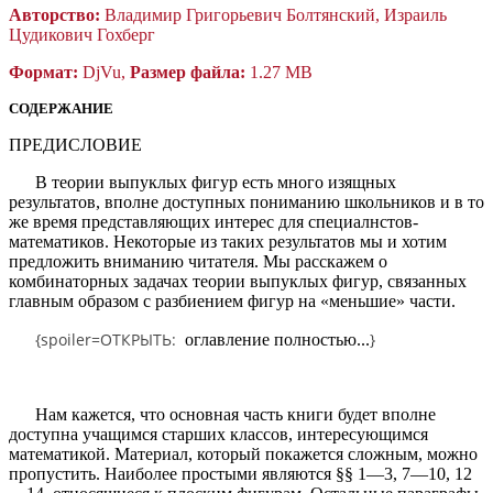
Авторство:
Владимир Григорьевич Болтянский, Израиль
Цудикович Гохберг
Формат:
DjVu,
Размер файла:
1.27 MB
СОДЕРЖАНИЕ
ПРЕДИСЛОВИЕ
В теории выпуклых фигур есть много изящных
результатов, вполне доступных пониманию школьников и в то
же время представляющих интерес для специалнстов-
математиков. Некоторые из таких результатов мы и хотим
предложить вниманию читателя. Мы расскажем о
комбинаторных задачах теории выпуклых фигур, связанных
главным образом с разбиением фигур на «меньшие» части.
{spoiler=
ОТКРЫТЬ:
}
оглавление полностью...
Нам кажется, что основная часть книги будет вполне
доступна учащимся старших классов, интересующимся
математикой. Материал, который покажется сложным, можно
пропустить. Наиболее простыми являются §§ 1—3, 7—10, 12