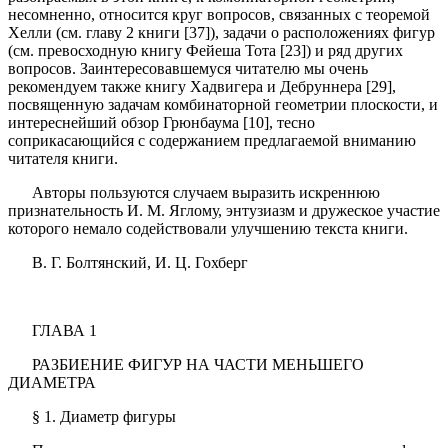
несомненно, относится круг вопросов, связанных с теоремой
Xелли (см. главу 2 книги [37]), задачи о расположениях фигур
(см. превосходную книгу Фейеша Тота [23]) и ряд других
вопросов. Заинтересовавшемуся читателю мы очень
рекомендуем также книгу Хадвигера и Дебруннера [29],
посвященную задачам комбинаторной геометрии плоскости, и
интереснейший обзор Грюнбаума [10], тесно
соприкасающийся с содержанием предлагаемой вниманию
читателя книги.
Авторы пользуются случаем выразить искреннюю
признательность И. М. Яглому, энтузиазм и дружеское участие
которого немало содействовали улучшению текста книги.
В. Г. Болтянский, И. Ц. Гохберг
ГЛАВА 1
РАЗБИЕНИЕ ФИГУР НА ЧАСТИ МЕНЬШЕГО
ДИАМЕТРА
§ 1. Диаметр фигуры