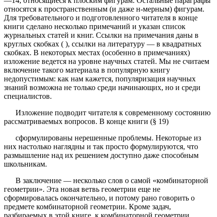
—14, относящиеся к плоским фигурам. Остальные параграфы
относятся к пространственным (и даже н-мерным) фигурам.
Для требовательного и подготовленного читателя в конце
книги сделано несколько примечаний и указан список
журнальных статей и книг. Ссылки на примечания даны в
круглых скобках ( ), ссылки на литературу — в квадратных
скобках. В некоторых местах (особенно в примечаниях)
изложение ведется на уровне научных статей. Мы не считаем
включение такого материала в популярную книгу
недопустимым: как нам кажется, популяризация научных
знаний возможна не только среди начинающих, но и среди
специалистов.
Изложение подводит читателя к современному состоянию
рассматриваемых вопросов. В конце книги (§ 19)
сформулированы нерешенные проблемы. Некоторые из
них настолько наглядны и так просто формулируются, что
размышление над их решением доступно даже способным
школьникам.
В заключение — несколько слов о самой «комбинаторной
геометрии». Эта новая ветвь геометрии еще не
сформировалась окончательно, и потому рано говорить о
предмете комбинаторной геометрии. Кроме задач,
разбираемых в этой книге, к комбинаторной геометрии,