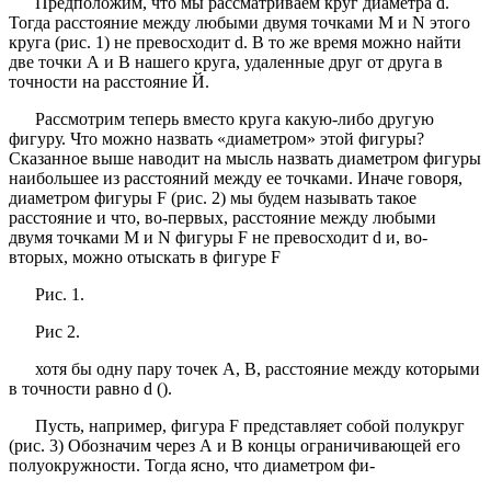
Предположим, что мы рассматриваем круг диаметра d.
Тогда расстояние между любыми двумя точками М и N этого
круга (рис. 1) не превосходит d. В то же время можно найти
две точки А и В нашего круга, удаленные друг от друга в
точности на расстояние Й.
Рассмотрим теперь вместо круга какую-либо другую
фигуру. Что можно назвать «диаметром» этой фигуры?
Сказанное выше наводит на мысль назвать диаметром фигуры
наибольшее из расстояний между ее точками. Иначе говоря,
диаметром фигуры F (рис. 2) мы будем называть такое
расстояние и что, во-первых, расстояние между любыми
двумя точками М и N фигуры F не превосходит d и, во-
вторых, можно отыскать в фигуре F
Рис. 1.
Рис 2.
хотя бы одну пару точек А, В, расстояние между которыми
в точности равно d ().
Пусть, например, фигура F представляет собой полукруг
(рис. 3) Обозначим через А и В концы ограничивающей его
полуокружности. Тогда ясно, что диаметром фи-