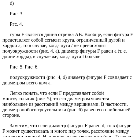
б)
Рис. 3.
Ргс. 4.
гуры F является длина отрезка АВ. Вообще, если фигура F
представляет собой сегмент круга, ограниченный дугой и
хордой а, то в случае, когда дуга / не превосходит
полуокружности (рис. 4, а), диаметр фигуры F равен а (т. е.
длине хорды), в случае же, когда дуга I больше
Рис. 5. Рис. 6.
полуокружности (рис. 4, б) диаметр фигуры F совпадает с
диаметром всего круга.
Легко понять, что если F представляет собой
многоугольник (рис. 5), то его диаметром является
наибольшее из расстояний между вершинами. В частности,
диаметр любого треугольника (рис. 6) равен его наибольшей
стороне.
Заметим, что если диаметр фигуры F равен d, то в фигуре
F может существовать и много пар точек, расстояние между
которыми равно d. Например, в случае эллипса (рис. 7) такая