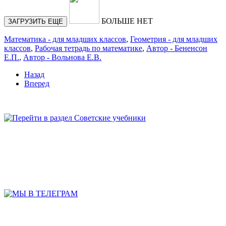
БОЛЬШЕ НЕТ
ЗАГРУЗИТЬ ЕЩЕ
Математика - для младших классов
,
Геометрия - для младших
классов
,
Рабочая тетрадь по математике
,
Автор - Бененсон
Е.П.
,
Автор - Вольнова Е.В.
Назад
Вперед