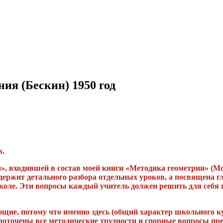
ия (Бескин) 1950 год
в.
», входившей в состав моей книги «Методика геометрии» (Мо
 содержит детального разбора отдельных уроков, а посвящен
коле. Эти вопросы каждый учитель должен решить для себя 
щие, потому что именно здесь (общий характер школьного к
точены все методические трудности и спорные вопросы преп