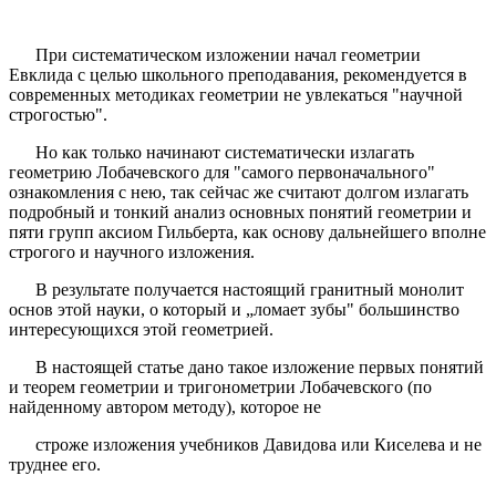
При систематическом изложении начал геометрии
Евклида с целью школьного преподавания, рекомендуется в
современных методиках геометрии не увлекаться "научной
строгостью".
Но как только начинают систематически излагать
геометрию Лобачевского для "самого первоначального"
ознакомления с нею, так сейчас же считают долгом излагать
подробный и тонкий анализ основных понятий геометрии и
пяти групп аксиом Гильберта, как основу дальнейшего вполне
строгого и научного изложения.
В результате получается настоящий гранитный монолит
основ этой науки, о который и „ломает зубы" большинство
интересующихся этой геометрией.
В настоящей статье дано такое изложение первых понятий
и теорем геометрии и тригонометрии Лобачевского (по
найденному автором методу), которое не
строже изложения учебников Давидова или Киселева и не
труднее его.