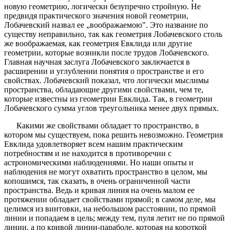
новую геометрию, логически безупречно стройную. Не
предвидя практического значения новой геометрии,
Лобачевский назвал ее „воображаемою". Это название по
существу неправильно, так как геометрия Лобачевского столь
же воображаемая, как геометрия Евклида или другие
геометрии, которые возникли после трудов Лобачевского.
Главная научная заслуга Лобачевского заключается в
расширении и углублении понятия о пространстве и его
свойствах. Лобачевский показал, что логически мыслимы
пространства, обладающие другими свойствами, чем те,
которые известны из геометрии Евклида. Так, в геометрии
Лобачевского сумма углов треугольника менее двух прямых.
Какими же свойствами обладает то пространство, в
котором мы существуем, пока решить невозможно. Геометрия
Евклида удовлетворяет всем нашим практическим
потребностям и не находится в противоречии с
астрономическими наблюдениями. Но наши опыты и
наблюдения не могут охватить пространство в целом, мы
копошимся, так сказать, в очень ограниченной части
пространства. Ведь и кривая линия на очень малом ее
протяжении обладает свойствами прямой; в самом деле, мы
целимся из винтовки, на небольшом расстоянии, по прямой
линии и попадаем в цель; между тем, пуля летит не по прямой
линии, а по кривой линии-параболе, которая на короткой