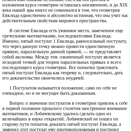
изложения курса геометрии оставалась неизменною, и до XIX
века нашей эры никто не сомневался в том, что геометрия
Евклида единственно и абсолютно истинная, что она учит нас
действительным свойствам мирового пространства.
В системе Евклида есть уязвимое место, замеченное еще
греческими математиками, последователями Евклида.
Именно, пятый постулат 1 Евклида, равносильный постулату,
что через данную точку можно провести единственную
прямую, параллельную данной прямой, — не представляет
собой аксиомы. Между тем. означенный постулат является
исходной точкой для теории параллельных прямых и всего
последующего курса геометрии. Все попытки трактовать
пятый постулат Евклида как теорему и, следовательно, дать
его доказательство окончились неудачей.
1 Постулатом называется положение, само по себе не
очевидное, но н не могущее быть доказанным.
Вопрос о значении постулатов в геометрии привлек к себе
в первой половине прошлого столетия заостренное внимание
математиков, и Лобачевскому удалось сделать одно из
величайших в науке открытий. Лобачевский не пошел по
старому пути попыток доказать пятый постулат Евклида, а
заменил этот постулат ему противоположным и построил