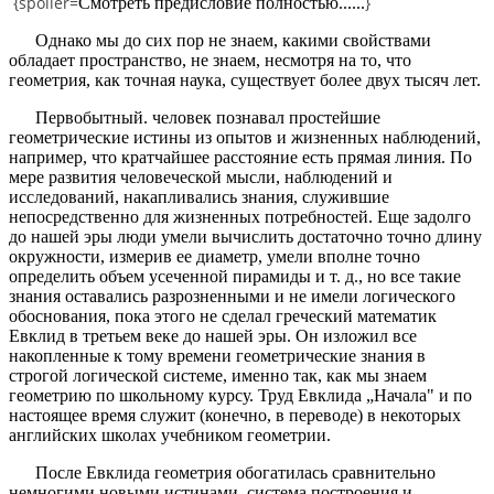
{spoiler=
}
Смотреть предисловие полностью......
Однако мы до сих пор не знаем, какими свойствами
обладает пространство, не знаем, несмотря на то, что
геометрия, как точная наука, существует более двух тысяч лет.
Первобытный. человек познавал простейшие
геометрические истины из опытов и жизненных наблюдений,
например, что кратчайшее расстояние есть прямая линия. По
мере развития человеческой мысли, наблюдений и
исследований, накапливались знания, служившие
непосредственно для жизненных потребностей. Еще задолго
до нашей эры люди умели вычислить достаточно точно длину
окружности, измерив ее диаметр, умели вполне точно
определить объем усеченной пирамиды и т. д., но все такие
знания оставались разрозненными и не имели логического
обоснования, пока этого не сделал греческий математик
Евклид в третьем веке до нашей эры. Он изложил все
накопленные к тому времени геометрические знания в
строгой логической системе, именно так, как мы знаем
геометрию по школьному курсу. Труд Евклида „Начала" и по
настоящее время служит (конечно, в переводе) в некоторых
английских школах учебником геометрии.
После Евклида геометрия обогатилась сравнительно
немногими новыми истинами, система построения и