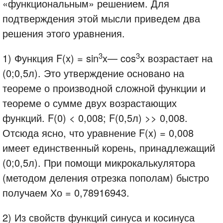
«функциональным» решением. Для
подтверждения этой мысли приведем два
решения этого уравнения.
3
3
1) Функция F(x) = sin
x— cos
x возрастает на
(0;0,5л). Это утверждение основано на
теореме о производной сложной функции и
теореме о сумме двух возрастающих
функций. F(0) < 0,008; F(0,5л) >> 0,008.
Отсюда ясно, что уравнение F(x) = 0,008
имеет единственный корень, принадлежащий
(0;0,5л). При помощи микрокалькулятора
(методом деления отрезка пополам) быстро
получаем Хо = 0,78916943.
2) Из свойств функций синуса и косинуса