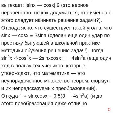
вытекает: |sinх — cosx| 2 (это верное
неравенство, но как додуматься, что именно с
этого следует начинать решение задачи?).
Отсюда ясно, что существует такой угол а, что
sinx — cosx = 2sina (сделан еще один удар по
престижу бытующей в школьной практике
методики обучения решению задач!). Тогда
2
2
2
sin
x -f-cos
x — 2sinxcosx = = 4sin
a (еще один
ход в пользу тех учеников, которые
утверждают, что математика — это
неупорядоченное множество теорем, формул
и их непредсказуемых преобразований).
2
Откуда 1 + sinxcosx = 0,5(3 — 4sin
a) (и до
этого преобразования даже отлично
0
успевающему ученику додуматься непросто!).