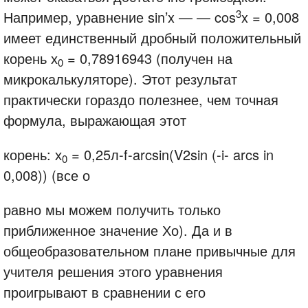
3
Например, уравнение sin’x — — cos
x = 0,008
имеет единственный дробный положительный
корень х
= 0,78916943 (получен на
0
микрокалькуляторе). Этот результат
практически гораздо полезнее, чем точная
формула, выражающая этот
корень: х
= 0,25л-f-arcsin(V2sin (-i- arcs in
0
0,008)) (все о
равно мы можем получить только
приближенное значение Хо). Да и в
общеобразовательном плане привычные для
учителя решения этого уравнения
проигрывают в сравнении с его