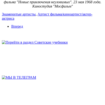
фильма "Новые приключения неуловимых". 23 мая 1968 года.
Киностудия "Мосфильм"
Знаменитые артисты
,
Артист фильма/киноартист/актер-
актриса
Вперед